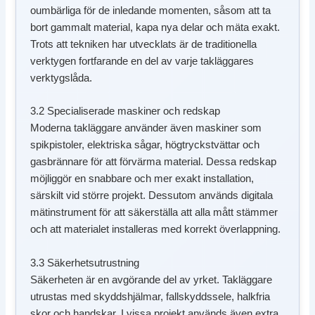
oumbärliga för de inledande momenten, såsom att ta
bort gammalt material, kapa nya delar och mäta exakt.
Trots att tekniken har utvecklats är de traditionella
verktygen fortfarande en del av varje takläggares
verktygslåda.
3.2 Specialiserade maskiner och redskap
Moderna takläggare använder även maskiner som
spikpistoler, elektriska sågar, högtryckstvättar och
gasbrännare för att förvärma material. Dessa redskap
möjliggör en snabbare och mer exakt installation,
särskilt vid större projekt. Dessutom används digitala
mätinstrument för att säkerställa att alla mått stämmer
och att materialet installeras med korrekt överlappning.
3.3 Säkerhetsutrustning
Säkerheten är en avgörande del av yrket. Takläggare
utrustas med skyddshjälmar, fallskyddssele, halkfria
skor och handskar. I vissa projekt används även extra