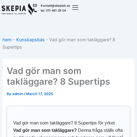
Skip
Kontakt@skepiab.se
to
tel: 011-461 39 04
content
hem
-
Kunskapsbas
-
Vad gör man som takläggare? 8
Supertips
Vad gör man som
takläggare? 8 Supertips
By
admin
/
March 17, 2025
Vad gör man som takläggare? 8 Supertips för yrket
Vad gör man som takläggare?
Denna fråga ställs ofta