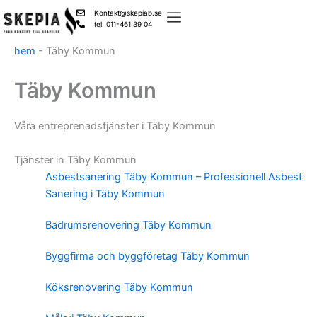
Skip
Kontakt@skepiab.se
to
tel: 011-461 39 04
content
hem
-
Täby Kommun
Täby Kommun
Våra entreprenadstjänster i Täby Kommun
Tjänster in Täby Kommun
Asbestsanering Täby Kommun – Professionell Asbest
Sanering i Täby Kommun
Badrumsrenovering Täby Kommun
Byggfirma och byggföretag Täby Kommun
Köksrenovering Täby Kommun