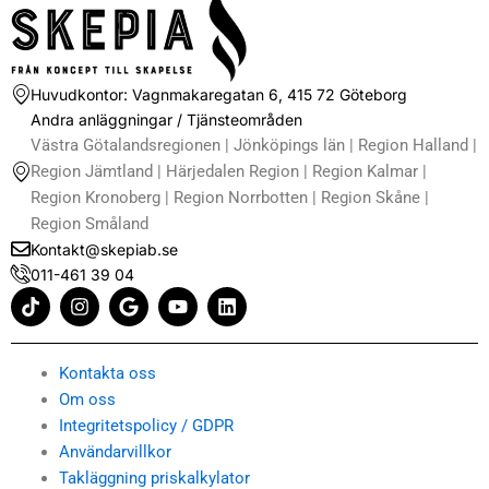
Huvudkontor: Vagnmakaregatan 6, 415 72 Göteborg
Andra anläggningar / Tjänsteområden
Västra Götalandsregionen | Jönköpings län | Region Halland |
Region Jämtland | Härjedalen Region | Region Kalmar |
Region Kronoberg | Region Norrbotten | Region Skåne |
Region Småland
Kontakt@skepiab.se
011-461 39 04
T
I
G
Y
L
i
n
o
o
i
k
s
o
u
n
t
t
g
t
k
o
a
l
u
e
Kontakta oss
k
g
e
b
d
Om oss
r
e
i
Integritetspolicy / GDPR
a
n
m
Användarvillkor
Takläggning priskalkylator