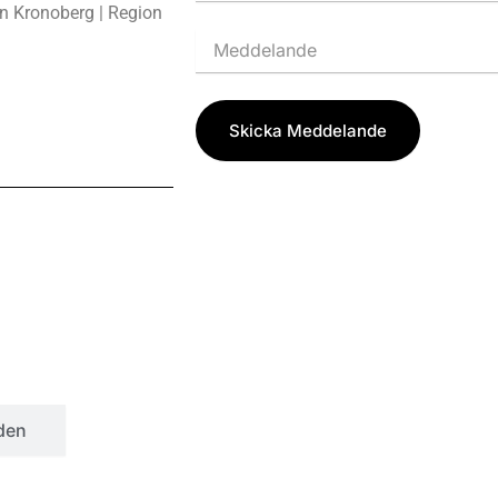
on Kronoberg | Region
Skicka Meddelande
den