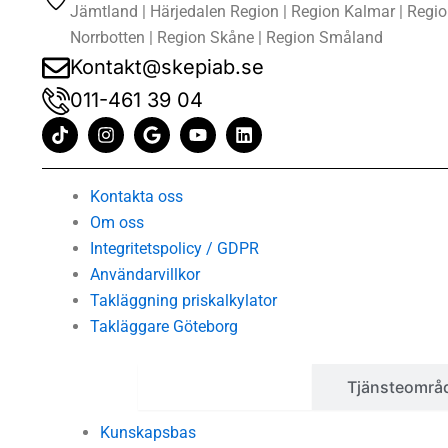
Jämtland | Härjedalen Region | Region Kalmar | Regi
Norrbotten | Region Skåne | Region Småland
Kontakt@skepiab.se
011-461 39 04
T
I
G
Y
L
i
n
o
o
i
k
s
o
u
n
t
t
g
t
k
o
a
l
u
e
Kontakta oss
k
g
e
b
d
Om oss
r
e
i
Integritetspolicy / GDPR
a
n
m
Användarvillkor
Takläggning priskalkylator
Takläggare Göteborg
Kunskapsbas
Tjänsteområ
Kunskapsbas