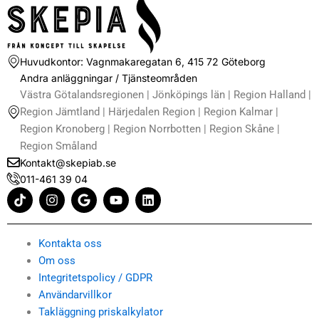
Huvudkontor: Vagnmakaregatan 6, 415 72 Göteborg
Andra anläggningar / Tjänsteområden
Västra Götalandsregionen | Jönköpings län | Region Halland |
Region Jämtland | Härjedalen Region | Region Kalmar |
Region Kronoberg | Region Norrbotten | Region Skåne |
Region Småland
Kontakt@skepiab.se
011-461 39 04
T
I
G
Y
L
i
n
o
o
i
k
s
o
u
n
t
t
g
t
k
o
a
l
u
e
Kontakta oss
k
g
e
b
d
Om oss
r
e
i
Integritetspolicy / GDPR
a
n
m
Användarvillkor
Takläggning priskalkylator