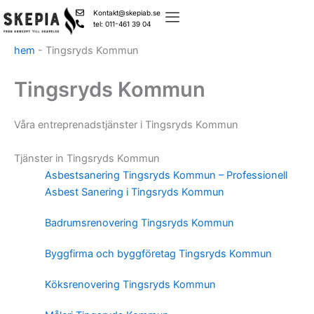
Skip
Kontakt@skepiab.se
to
tel: 011-461 39 04
content
hem
-
Tingsryds Kommun
Tingsryds Kommun
Våra entreprenadstjänster i Tingsryds Kommun
Tjänster in Tingsryds Kommun
Asbestsanering Tingsryds Kommun – Professionell
Asbest Sanering i Tingsryds Kommun
Badrumsrenovering Tingsryds Kommun
Byggfirma och byggföretag Tingsryds Kommun
Köksrenovering Tingsryds Kommun