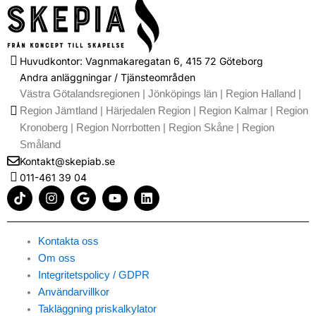
Huvudkontor: Vagnmakaregatan 6, 415 72 Göteborg
Andra anläggningar / Tjänsteområden
Västra Götalandsregionen | Jönköpings län | Region Halland |
Region Jämtland | Härjedalen Region | Region Kalmar | Region
Kronoberg | Region Norrbotten | Region Skåne | Region
Småland
Kontakt@skepiab.se
011-461 39 04
T
I
G
Y
L
i
n
o
o
i
k
s
o
u
n
t
t
g
t
k
o
a
l
u
e
Kontakta oss
k
g
e
b
d
Om oss
r
e
i
Integritetspolicy / GDPR
a
n
m
Användarvillkor
Takläggning priskalkylator