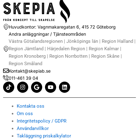
Huvudkontor: Vagnmakaregatan 6, 415 72 Göteborg
Andra anläggningar / Tjänsteområden
Västra Götalandsregionen | Jönköpings län | Region Halland |
Region Jämtland | Härjedalen Region | Region Kalmar |
Region Kronoberg | Region Norrbotten | Region Skåne |
Region Småland
Kontakt@skepiab.se
011-461 39 04
T
I
G
Y
L
i
n
o
o
i
k
s
o
u
n
t
t
g
t
k
o
a
l
u
e
Kontakta oss
k
g
e
b
d
Om oss
r
e
i
Integritetspolicy / GDPR
a
n
m
Användarvillkor
Takläggning priskalkylator