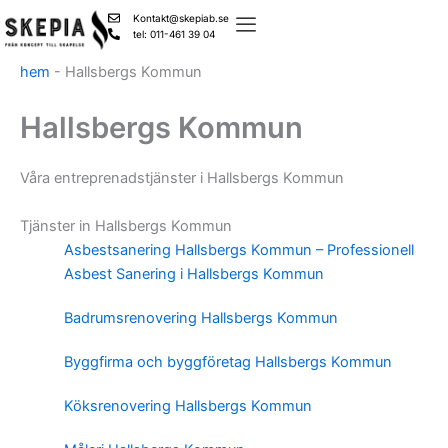
Skip
Kontakt@skepiab.se
to
tel: 011-461 39 04
content
hem
-
Hallsbergs Kommun
Hallsbergs Kommun
Våra entreprenadstjänster i Hallsbergs Kommun
Tjänster in Hallsbergs Kommun
Asbestsanering Hallsbergs Kommun – Professionell
Asbest Sanering i Hallsbergs Kommun
Badrumsrenovering Hallsbergs Kommun
Byggfirma och byggföretag Hallsbergs Kommun
Köksrenovering Hallsbergs Kommun