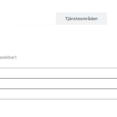
Kunskapsbas
Tjänsteområden
medelbart