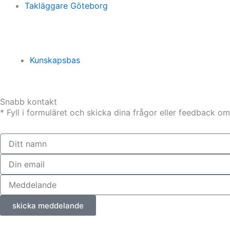
a
n
Takläggare Göteborg
m
Kunskapsbas
Snabb kontakt
* Fyll i formuläret och skicka dina frågor eller feedback o
skicka meddelande