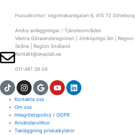
Huvudkontor: Vagnmakaregatan 6, 415 72 Göteborg
Andra anläggningar / Tjänsteområden
Västra Götalandsregionen | Jönköpings län | Region
Skåne | Region Småland
Kontakt@skepiab.se
011-461 39 04
T
I
G
Y
L
i
n
o
o
i
k
s
o
u
n
Kontakta oss
t
t
g
t
k
Om oss
o
a
l
u
e
Integritetspolicy / GDPR
k
g
e
b
d
Användarvillkor
r
e
i
Takläggning priskalkylator