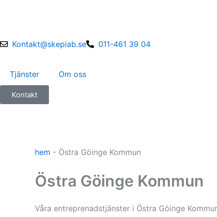
Skip
to
content
Kontakt@skepiab.se
011-461 39 04
Tjänster
Om oss
Kontakt
hem
-
Östra Göinge Kommun
Östra Göinge Kommun
Våra entreprenadstjänster i Östra Göinge Kommu