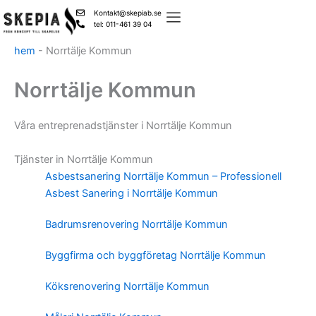
Skip
Kontakt@skepiab.se
to
tel: 011-461 39 04
content
hem
-
Norrtälje Kommun
Norrtälje Kommun
Våra entreprenadstjänster i Norrtälje Kommun
Tjänster in Norrtälje Kommun
Asbestsanering Norrtälje Kommun – Professionell
Asbest Sanering i Norrtälje Kommun
Badrumsrenovering Norrtälje Kommun
Byggfirma och byggföretag Norrtälje Kommun
Köksrenovering Norrtälje Kommun