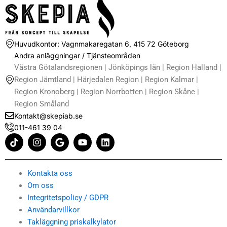
Huvudkontor: Vagnmakaregatan 6, 415 72 Göteborg
Andra anläggningar / Tjänsteområden
Västra Götalandsregionen | Jönköpings län | Region Halland |
Region Jämtland | Härjedalen Region | Region Kalmar |
Region Kronoberg | Region Norrbotten | Region Skåne |
Region Småland
Kontakt@skepiab.se
011-461 39 04
T
I
G
Y
L
i
n
o
o
i
k
s
o
u
n
t
t
g
t
k
o
a
l
u
e
Kontakta oss
k
g
e
b
d
Om oss
r
e
i
Integritetspolicy / GDPR
a
n
m
Användarvillkor
Takläggning priskalkylator