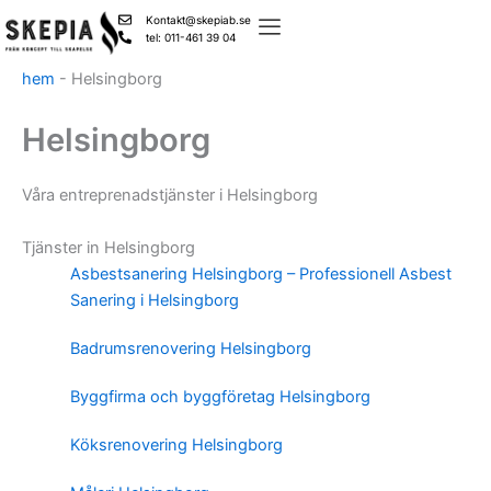
Skip
Kontakt@skepiab.se
to
tel: 011-461 39 04
content
hem
-
Helsingborg
Helsingborg
Våra entreprenadstjänster i Helsingborg
Tjänster in Helsingborg
Asbestsanering Helsingborg – Professionell Asbest
Sanering i Helsingborg
Badrumsrenovering Helsingborg
Byggfirma och byggföretag Helsingborg
Köksrenovering Helsingborg