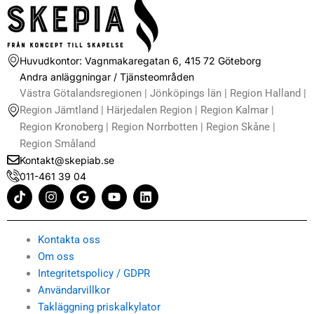
Huvudkontor: Vagnmakaregatan 6, 415 72 Göteborg
Andra anläggningar / Tjänsteområden
Västra Götalandsregionen | Jönköpings län | Region Halland |
Region Jämtland | Härjedalen Region | Region Kalmar |
Region Kronoberg | Region Norrbotten | Region Skåne |
Region Småland
Kontakt@skepiab.se
011-461 39 04
T
I
G
Y
L
i
n
o
o
i
k
s
o
u
n
t
t
g
t
k
o
a
l
u
e
Kontakta oss
k
g
e
b
d
Om oss
r
e
i
Integritetspolicy / GDPR
a
n
m
Användarvillkor
Takläggning priskalkylator