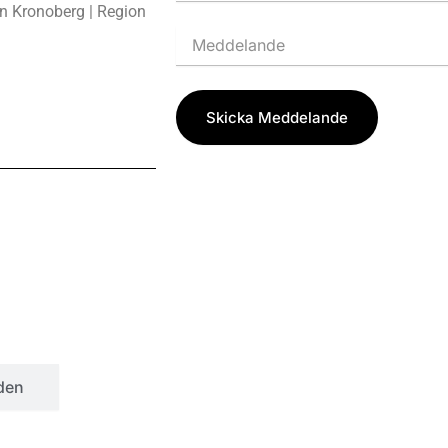
on Kronoberg | Region
Skicka Meddelande
den