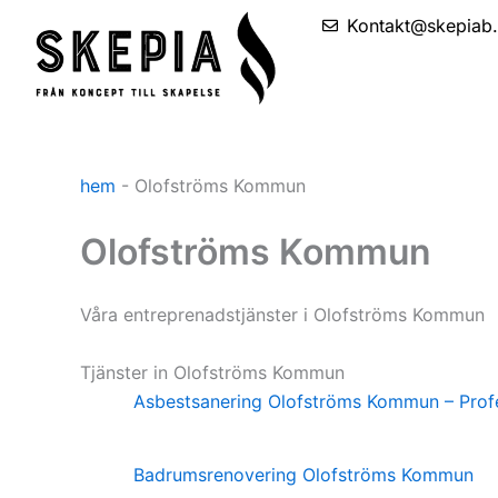
Skip
Kontakt@skepiab
to
content
hem
-
Olofströms Kommun
Olofströms Kommun
Våra entreprenadstjänster i Olofströms Kommun
Tjänster in Olofströms Kommun
Asbestsanering Olofströms Kommun – Profe
Badrumsrenovering Olofströms Kommun