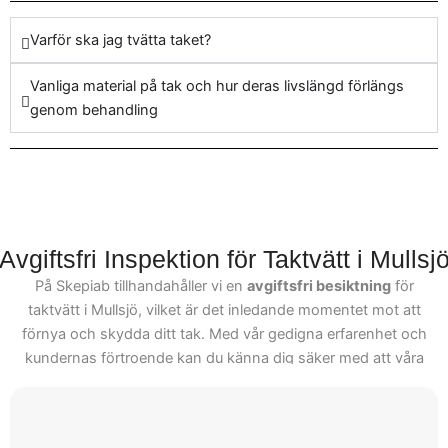
använder sedan
ditt älskade hem här i
Varför ska jag tvätta taket?
specialiserade verktyg och
Mullsjö, och vi står beredda
att hjälpa dig med din
rengöringsmedel för att
Vanliga material på tak och hur deras livslängd förlängs
taktvätt.
kraftfullt avlägsna mossa,
genom behandling
påväxt och smuts utan att
orsaka skada. Varje steg i
vår process är
omsorgsfullt planerad för
att säkerställa att det
optimala resultatet
Avgiftsfri Inspektion för Taktvätt i Mullsj
uppnås. Efter tvätten
På Skepiab tillhandahåller vi en
avgiftsfri besiktning
för
utförs, kommer våra
taktvätt i Mullsjö, vilket är det inledande momentet mot att
experter att ge dig råd om
förnya och skydda ditt tak. Med vår gedigna erfarenhet och
hur du kan underhålla ditt
kundernas förtroende kan du känna dig säker med att våra
experter kommer att ge ditt tak den precisa uppmärksamhet
tak för framtida hållbarhet.
det förtjänar. Under besiktningen identifierar vi takets behov
Vi vet att våra kunder
och ger en detaljerad offert för det önskade arbetet.
förväntar sig professionellt