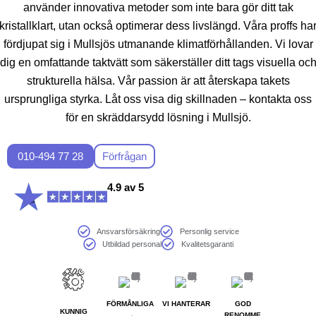
använder innovativa metoder som inte bara gör ditt tak
kristallklart, utan också optimerar dess livslängd. Våra proffs ha
fördjupat sig i Mullsjös utmanande klimatförhållanden. Vi lovar
dig en omfattande taktvätt som säkerställer ditt tags visuella oc
strukturella hälsa. Vår passion är att återskapa takets
ursprungliga styrka. Låt oss visa dig skillnaden – kontakta oss
för en skräddarsydd lösning i Mullsjö.
010-494 77 28
Förfrågan
4.9 av 5
Ansvarsförsäkring
Personlig service
Utbildad personal
Kvalitetsgaranti
FÖRMÅNLIGA
VI HANTERAR
GOD
KUNNIG
RENOMME