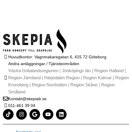
Huvudkontor: Vagnmakaregatan 6, 415 72 Göteborg
Andra anläggningar / Tjänsteområden
Västra Götalandsregionen | Jönköpings län | Region Halland |
Region Jämtland | Härjedalen Region | Region Kalmar | Region
Kronoberg | Region Norrbotten | Region Skåne | Region
Småland
Kontakt@skepiab.se
011-461 39 04
T
I
G
Y
L
i
n
o
o
i
k
s
o
u
n
t
t
g
t
k