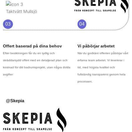
03
04
Offert baserad på dina behov
Vi påbörjar arbetet
Efter besiktningen får du en tydlig och
När du godkänt offerten påbörjar vårt
skräddarsydd offert med en detaljerad plan och
erfarna team arbetet. Vi levererar i
kostnad för ditt badrumsprojekt, utan några dolda
tid, med högsta kvalitet och
avgifter
fullständig transparens genom hela
processen.
@Skepia