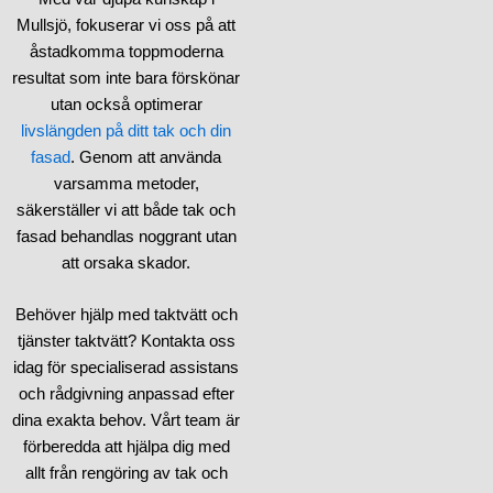
på sikt, vi ger dig trygghet.
Mullsjö, fokuserar vi oss på att
Varje tak vi behandlar är ett
åstadkomma toppmoderna
löfte om kvalitet, hållbarhet
resultat som inte bara förskönar
och omsorg.
utan också optimerar
livslängden på ditt tak och din
Vår teknik är resultatet av år
fasad
. Genom att använda
av erfarenhet och
varsamma metoder,
kontinuerlig innovation. Vi
säkerställer vi att både tak och
accepterar inget mindre än
fasad behandlas noggrant utan
perfektion när det gäller ditt
att orsaka skador.
hem. Taktvätt i Mullsjö har
aldrig varit så säker och
Behöver hjälp med taktvätt och
kraftfull som med oss.
tjänster taktvätt? Kontakta oss
idag för specialiserad assistans
och rådgivning anpassad efter
dina exakta behov. Vårt team är
förberedda att hjälpa dig med
allt från rengöring av tak och