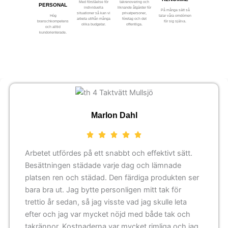
Med förståelse för
takrenovering och
PERSONAL
individuella
liknande åtgärder för
På många sätt så
situationer så kan vi
privatpersoner,
Hög
talar våra omdömen
arbeta utifrån många
företag och det
branschkompetens
för sig själva.
olika budgetar.
offentliga.
och alltid
kundorienterade.
Marlon Dahl
Arbetet utfördes på ett snabbt och effektivt sätt.
Besättningen städade varje dag och lämnade
platsen ren och städad. Den färdiga produkten ser
bara bra ut. Jag bytte personligen mitt tak för
trettio år sedan, så jag visste vad jag skulle leta
efter och jag var mycket nöjd med både tak och
takrännor. Kostnaderna var mycket rimliga och jag