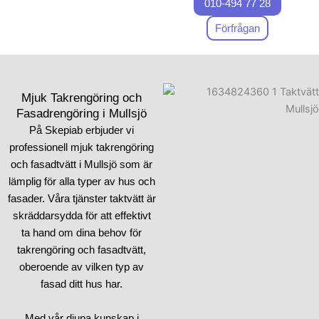
010-494 77 28
Vi tar tag i nedsmutsning,
mossa och alger med en
Förfrågan
precision som skulle göra en
kirurg avundsjuk. Våra
experter har utvecklat
tekniker som inte bara renar,
Mjuk Takrengöring och
utan också skyddar. Vi
Fasadrengöring i Mullsjö
förstår att taket är mer än
På Skepiab erbjuder vi
bara ett skal över ditt hem –
professionell mjuk takrengöring
det är ditt hems första
och fasadtvätt i Mullsjö som är
skyddsmur mot väder och
lämplig för alla typer av hus och
vind.
fasader. Våra tjänster taktvätt är
skräddarsydda för att effektivt
Genom vår specialiserade
ta hand om dina behov för
takmålning och
takrengöring och fasadtvätt,
algbehandling ser vi till att ditt
oberoende av vilken typ av
tak inte bara ser bra ut, utan
fasad ditt hus har.
också håller i årtionden. Vi
sparar dig inte bara pengar
Med vår djupa kunskap i