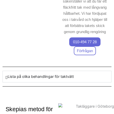
säkerställer vi att du får ett
fläckfritt tak med långvarig
hållbarhet. Vi har fördjupat
oss i takvård och hjälper till
att förbättra takets skick
genom grundlig rengöring
och algbehandling, vilket är
010-494 77 28
kritiskt för takunderhåll. Vårt
arbete inkluderar även
Förfrågan
fasadtvätt, vilket innebär att
hela ditt hus får ett fräschare
utseende. Vårt team i Mullsjö
garanterar ett noggrant och
Lista på olika behandlingar för taktvätt
professionellt arbete, där vi
använder specialutrustning
rengöringsmetoder som är
både effektiva och
miljövänliga. Vi förstår vikten
Skepias metod för
av att upprätthålla taket för