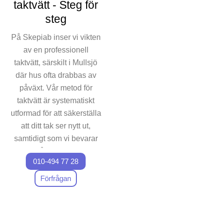
taktvätt - Steg för
att förebygga problem som
steg
kan uppstå från alger och
smuts. Dessutom erbjuder vi
På Skepiab inser vi vikten
konsultation för att hjälpa dig
av en professionell
förstå just ditt taks unika
taktvätt, särskilt i Mullsjö
behov och det optimala
där hus ofta drabbas av
tillvägagångssättet. Kontakta
påväxt. Vår metod för
oss för en kostnadsfri
besiktning där vi utvärderar
taktvätt är systematiskt
och ger förslag på
utformad för att säkerställa
skräddarsydd takvård för ditt
att ditt tak ser nytt ut,
hem. Hos Skepiab står vi för
samtidigt som vi bevarar
ett vänligt bemötande och
dess hållbarhet. När vi
strävar efter att leverera
010-494 77 28
tvättar ditt tak, påbörjar vi
högsta kvalitet på samtliga
med en detaljerad
Förfrågan
utförda tjänster. Din
inspektion för att förstå
belåtenhet är vår främsta
ytan och dess tillstånd.
prioritet när det gäller
Våra erfarna arbetare
rengöring och underhåll av