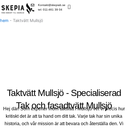
Skip
Kontakt@skepiab.se
to
tel: 011-461 39 04
content
hem
-
Taktvätt Mullsjö
Taktvätt Mullsjö - Specialiserad
Tak och fasadtvätt Mullsjö
Hej där! Som experter inom taktvätt i Mullsjö vet vi precis hur
kritiskt det är att ta hand om ditt tak. Varje tak har sin unika
historia, och vår mission är att bevara och återställa den. Vi