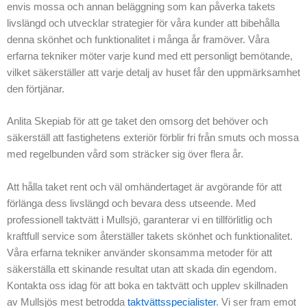
envis mossa och annan beläggning som kan påverka takets
livslängd och utvecklar strategier för våra kunder att bibehålla
denna skönhet och funktionalitet i många år framöver. Våra
erfarna tekniker möter varje kund med ett personligt bemötande,
vilket säkerställer att varje detalj av huset får den uppmärksamhet
den förtjänar.
Anlita Skepiab för att ge taket den omsorg det behöver och
säkerställ att fastighetens exteriör förblir fri från smuts och mossa
med regelbunden vård som sträcker sig över flera år.
Att hålla taket rent och väl omhändertaget är avgörande för att
förlänga dess livslängd och bevara dess utseende. Med
professionell taktvätt i Mullsjö, garanterar vi en tillförlitlig och
kraftfull service som återställer takets skönhet och funktionalitet.
Våra erfarna tekniker använder skonsamma metoder för att
säkerställa ett skinande resultat utan att skada din egendom.
Kontakta oss idag för att boka en taktvätt och upplev skillnaden
av Mullsjös mest betrodda
taktvättsspecialister
. Vi ser fram emot