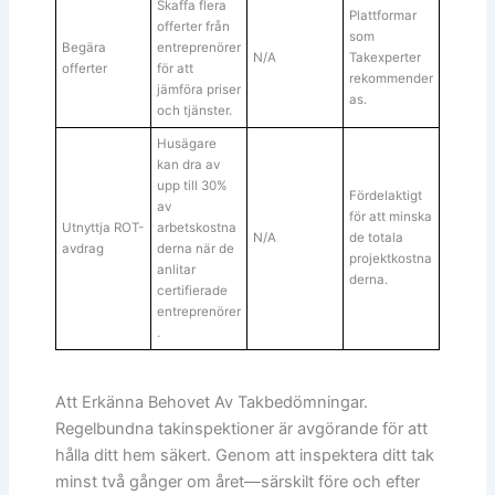
Skaffa flera
Plattformar
offerter från
som
Begära
entreprenörer
N/A
Takexperter
offerter
för att
rekommender
jämföra priser
as.
och tjänster.
Husägare
kan dra av
upp till 30%
Fördelaktigt
av
för att minska
Utnyttja ROT-
arbetskostna
N/A
de totala
avdrag
derna när de
projektkostna
anlitar
derna.
certifierade
entreprenörer
.
Att Erkänna Behovet Av Takbedömningar.
Regelbundna takinspektioner är avgörande för att
hålla ditt hem säkert. Genom att inspektera ditt tak
minst två gånger om året—särskilt före och efter