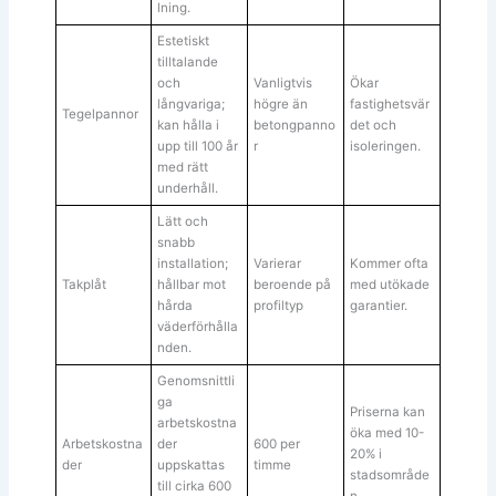
lning.
Estetiskt
tilltalande
och
Vanligtvis
Ökar
långvariga;
högre än
fastighetsvär
Tegelpannor
kan hålla i
betongpanno
det och
upp till 100 år
r
isoleringen.
med rätt
underhåll.
Lätt och
snabb
installation;
Varierar
Kommer ofta
Takplåt
hållbar mot
beroende på
med utökade
hårda
profiltyp
garantier.
väderförhålla
nden.
Genomsnittli
ga
Priserna kan
arbetskostna
öka med 10-
Arbetskostna
der
600 per
20% i
der
uppskattas
timme
stadsområde
till cirka 600
n.