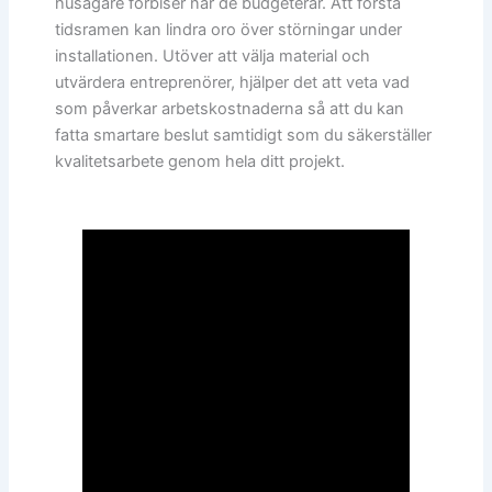
husägare förbiser när de budgeterar. Att förstå
tidsramen kan lindra oro över störningar under
installationen. Utöver att välja material och
utvärdera entreprenörer, hjälper det att veta vad
som påverkar arbetskostnaderna så att du kan
fatta smartare beslut samtidigt som du säkerställer
kvalitetsarbete genom hela ditt projekt.