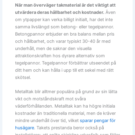
När man överväger takmaterial är det viktigt att
utvärdera deras hållbarhet och kostnader.
Även
om ytpapper kan verka billigt initialt, har det inte
samma livslängd som betong- eller tegelpannor.
Betongpannor erbjuder en bra balans mellan pris
och hållbarhet, och varar typiskt 30-40 år med
underhåll, men de saknar den visuella
attraktionskraften hos dyrare alternativ som
tegelpannor. Tegelpannor förbättrar utseendet på
ditt hem och kan hålla i upp till ett sekel med rätt
skötsel.
Metalltak blir alltmer populära på grund av sin lätta
vikt och motståndskraft mot svåra
väderförhållanden. Metalltak kan ha högre initiala
kostnader än traditionella material, men de kräver
mindre underhåll över tid, vilket
sparar pengar för
husägare
. Takets prestanda beror också på