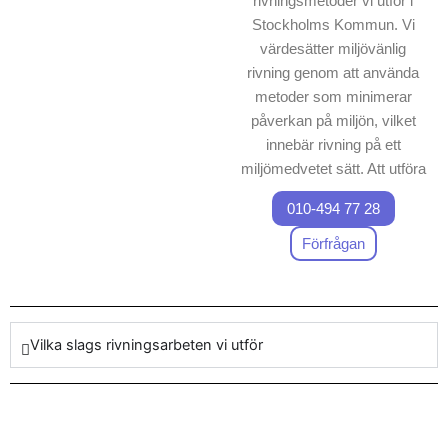
rivningsmetoder vi utför i
Stockholms Kommun. Vi
värdesätter miljövänlig
rivning genom att använda
metoder som minimerar
påverkan på miljön, vilket
innebär rivning på ett
miljömedvetet sätt. Att utföra
rivning med exakthet är vår
010-494 77 28
expertis, och vi kombinerar
tekniska lösningar med
Förfrågan
kunskap för att säkerställa
att varje projekt hanteras
professionellt och säkert.
Vilka slags rivningsarbeten vi utför
Vårt team är högt kvalificerat
och följer alla gällande
säkerhetsföreskrifter, vilket
innebär att vi kan leverera ett