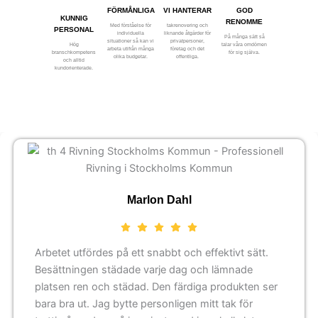
FÖRMÅNLIGA
VI HANTERAR
GOD
KUNNIG
RENOMME
Med förståelse för
takrenovering och
PERSONAL
individuella
liknande åtgärder för
På många sätt så
situationer så kan vi
privatpersoner,
Hög
talar våra omdömen
arbeta utifrån många
företag och det
branschkompetens
för sig själva.
olika budgetar.
offentliga.
och alltid
kundorienterade.
Marlon Dahl
Arbetet utfördes på ett snabbt och effektivt sätt.
Besättningen städade varje dag och lämnade
platsen ren och städad. Den färdiga produkten ser
bara bra ut. Jag bytte personligen mitt tak för