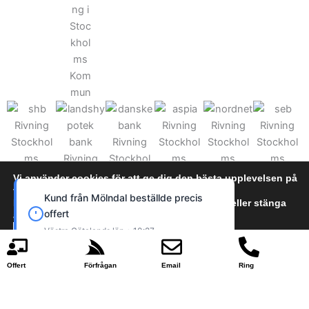
Vi använder cookies för att ge dig den bästa upplevelsen på
vår webbplats.
Kund från Mölndal beställde precis
Du kan läsa mer om vilka cookies vi använder eller stänga
offert
av dem i
cookie policy
Västra Götalands län • 10:27
Acceptera
Neka
Offert
Förfrågan
Email
Ring