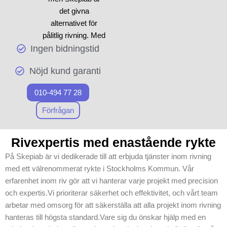
material som håller hög
det givna
standard, vilket ger ett
alternativet för
effektivt och effektivt
pålitlig rivning. Med
resultat. Oavsett om du har
Ingen bidningstid
vår gedigna
ett stort eller mindre projekt,
rivexpertis
kan du vara säker på att
Nöjd kund garanti
säkerställer vi att
Skepiab tar alla nödvändiga
dina projekt
åtgärder för att säkerställa
010-494 77 28
hanteras med
riskminimering vid varje steg
precision och
Förfrågan
av
rivning
och
sanering
.
högsta standard.
Vår verksamhet i
Rivexpertis med enastående rykte
Stockholms
På Skepiab är vi dedikerade till att erbjuda tjänster inom rivning
Kommun
med ett välrenommerat rykte i Stockholms Kommun. Vår
prioriterar på att
erfarenhet inom riv gör att vi hanterar varje projekt med precision
leverera pålitliga
och expertis.Vi prioriterar säkerhet och effektivitet, och vårt team
tjänster, där
arbetar med omsorg för att säkerställa att alla projekt inom rivning
säkerhet och
hanteras till högsta standard.Vare sig du önskar hjälp med en
noggrannhet alltid