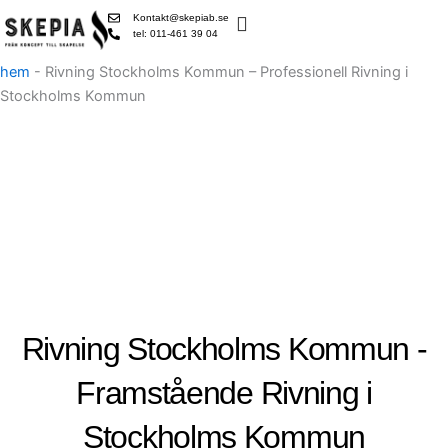
Skip
Kontakt@skepiab.se
to
tel: 011-461 39 04
content
hem
-
Rivning Stockholms Kommun – Professionell Rivning i
Stockholms Kommun
Rivning Stockholms Kommun -
Framstående Rivning i
Stockholms Kommun