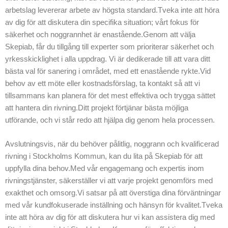
rivningsuppgift eller
arbetslag levererar arbete av högsta standard.Tveka inte att höra
ett större projekt i
av dig för att diskutera din specifika situation; vårt fokus för
Stockholms
säkerhet och noggrannhet är enastående.Genom att välja
Kommun,
Skepiab, får du tillgång till experter som prioriterar säkerhet och
garanterar vi att
yrkesskicklighet i alla uppdrag. Vi är dedikerade till att vara ditt
våra kunder får
bästa val för sanering i området, med ett enastående rykte.Vid
den bästa möjliga
behov av ett möte eller kostnadsförslag, ta kontakt så att vi
upplevelsen.
tillsammans kan planera för det mest effektiva och trygga sättet
Vårt grupp av
att hantera din rivning.Ditt projekt förtjänar bästa möjliga
experter står redo
utförande, och vi står redo att hjälpa dig genom hela processen.
att assistera med
sina gedigna
Avslutningsvis, när du behöver pålitlig, noggrann och kvalificerad
kunskaper och
rivning i Stockholms Kommun, kan du lita på Skepiab för att
kompetens inom
uppfylla dina behov.Med vår engagemang och expertis inom
rivning, och vi är
rivningstjänster, säkerställer vi att varje projekt genomförs med
fokuserade på att
exakthet och omsorg.Vi satsar på att överstiga dina förväntningar
vara främsta inom
med vår kundfokuserade inställning och hänsyn för kvalitet.Tveka
rivexpertis i
inte att höra av dig för att diskutera hur vi kan assistera dig med
regionen.