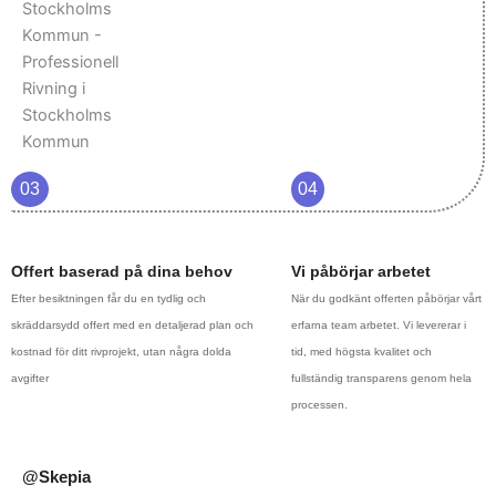
03
04
Offert baserad på dina behov
Vi påbörjar arbetet
Efter besiktningen får du en tydlig och
När du godkänt offerten påbörjar vårt
skräddarsydd offert med en detaljerad plan och
erfarna team arbetet. Vi levererar i
kostnad för ditt rivprojekt, utan några dolda
tid, med högsta kvalitet och
avgifter
fullständig transparens genom hela
processen.
@Skepia