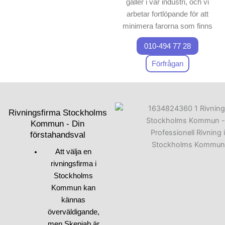
gäller i vår industri, och vi
arbetar fortlöpande för att
minimera farorna som finns
vid varje
rivning
– och
010-494 77 28
sanering
sprojekt.
Förfrågan
Vårt viktigaste mål är att
upprätthålla en trygg
arbetsmiljö både för våra
anställda och för våra
Rivningsfirma Stockholms
kunder. Genom att tillämpa
Kommun - Din
förstahandsval
de nyaste teknikerna och
metoderna inom
rivning
och
Att välja en
sanering
kan vi leverera
rivningsfirma i
kvalitet med säkerhet i
Stockholms
fokus.
Kommun kan
kännas
Vi är angelägna om att
överväldigande,
använda utrustning och
men Skepiab är