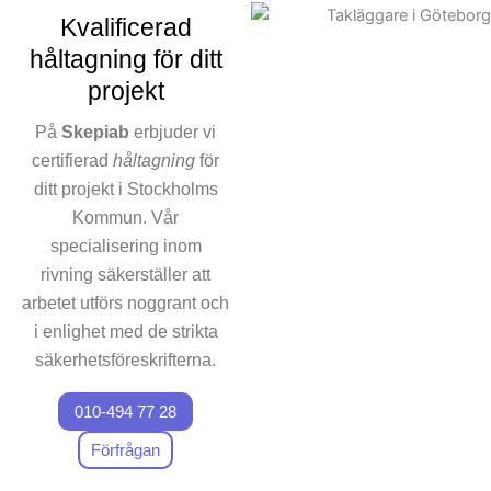
arbete av oöverträffad
Kvalificerad
kvalitet. Varje uppdrag
håltagning för ditt
innebär rivning anpassad
projekt
efter kundens unika
förväntningar. Vårt fokus för
På
Skepiab
erbjuder vi
miljömedvetet arbete innebär
certifierad
håltagning
för
att vi inte bara arbetar för att
ditt projekt i Stockholms
utföra rivningar
Kommun. Vår
professionellt, utan också på
specialisering inom
att återvinna material där det
är möjligt.
rivning säkerställer att
arbetet utförs noggrant och
Låt oss vara din
i enlighet med de strikta
rivningspartner
i
säkerhetsföreskrifterna.
Stockholms Kommun och
upplev skillnaden själv.
010-494 77 28
Oavsett om det handlar
Kontakta oss för dina
om att hantera tekniska
Förfrågan
specifika rivningsbehov.
anpassningar eller annan