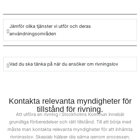
håltagning, så hanterar
vårt team varje uppgift
med precision och
Jämför olika tjänster vi utför och deras
engagemang. Genom vår
användningsområden
omfattande erfarenhet
inom rivning och
håltagning i Stockholms
Kommun kan vi erbjuda
Vad du ska tänka på när du ansöker om rivningslov
dig skräddarsydda
lösningar som passar dina
specifika projektbehov.
Kontakta relevanta myndigheter för
Kontakta våra rivare och
tillstånd för rivning.
hantverkare för support
Att utföra en rivning i Stockholms Kommun innebär
och pålitliga tjänster i din
grundliga förberedelser och rätt tillstånd. Till att börja med
nästa
måste man kontakta relevanta myndigheter för att inhämta
byggnadstransformation.
rivningslov. Skepiab hjälper dig gärna genom processen,