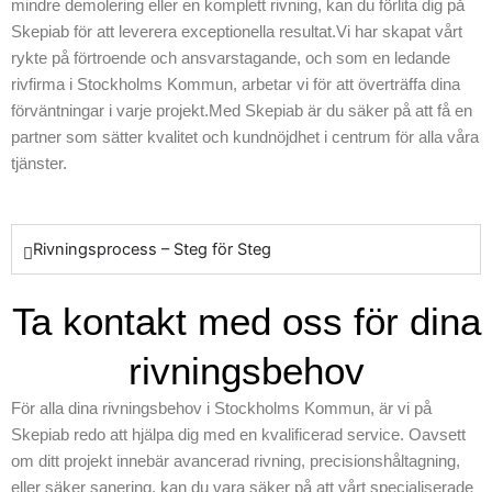
mindre demolering eller en komplett rivning, kan du förlita dig på
står i centrum. Vi
Skepiab för att leverera exceptionella resultat.Vi har skapat vårt
vet hur viktigt det
rykte på förtroende och ansvarstagande, och som en ledande
är att att anpassa
rivfirma i Stockholms Kommun, arbetar vi för att överträffa dina
våra metoder efter
förväntningar i varje projekt.Med Skepiab är du säker på att få en
varje specifika
partner som sätter kvalitet och kundnöjdhet i centrum för alla våra
behov, och vi
tjänster.
fokuserar på alltid
kundens behov i
första hand.
Skepiab är
Rivningsprocess – Steg för Steg
erkända för vår
seriösa inställning
Ta kontakt med oss för dina
och vårt
engagemang i att
rivningsbehov
leverera
förstklassiga
För alla dina rivningsbehov i Stockholms Kommun, är vi på
resultat. Oavsett
Skepiab redo att hjälpa dig med en kvalificerad service. Oavsett
om det handlar om
om ditt projekt innebär avancerad rivning, precisionshåltagning,
en enklare
eller säker sanering, kan du vara säker på att vårt specialiserade