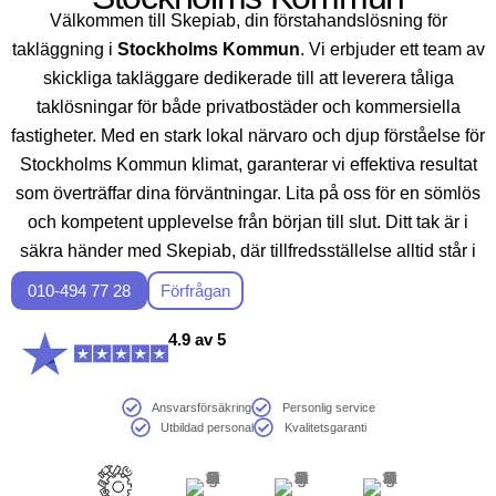
Välkommen till Skepiab, din förstahandslösning för
takläggning i
Stockholms Kommun
. Vi erbjuder ett team av
skickliga takläggare dedikerade till att leverera tåliga
taklösningar för både privatbostäder och kommersiella
fastigheter. Med en stark lokal närvaro och djup förståelse för
Stockholms Kommun klimat, garanterar vi effektiva resultat
som överträffar dina förväntningar. Lita på oss för en sömlös
och kompetent upplevelse från början till slut. Ditt tak är i
säkra händer med Skepiab, där tillfredsställelse alltid står i
centrum.
010-494 77 28
Förfrågan
4.9 av 5
Ansvarsförsäkring
Personlig service
Utbildad personal
Kvalitetsgaranti