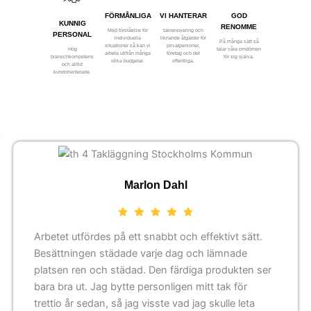
FÖRMÅNLIGA
VI HANTERAR
GOD
KUNNIG
RENOMME
Med förståelse för
takrenovering och
PERSONAL
individuella
liknande åtgärder för
På många sätt så
situationer så kan vi
privatpersoner,
Hög
talar våra omdömen
arbeta utifrån många
företag och det
branschkompetens
för sig själva.
olika budgetar.
offentliga.
och alltid
kundorienterade.
Marlon Dahl
Arbetet utfördes på ett snabbt och effektivt sätt.
Besättningen städade varje dag och lämnade
platsen ren och städad. Den färdiga produkten ser
bara bra ut. Jag bytte personligen mitt tak för
trettio år sedan, så jag visste vad jag skulle leta