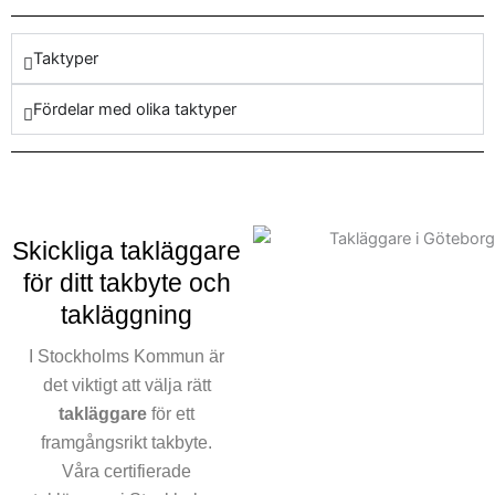
en takrenovering kan du
vara säker på att våra
Taktyper
tjänster levererar det bästa
resultatet. Att lägga tak är en
Fördelar med olika taktyper
konst som våra takläggare
erbjuder med både
noggrannhet och
engagemang.
I en stad där väder spelar en
Skickliga takläggare
avgörande roll, är det
för ditt takbyte och
avgörande att ha ett tak som
takläggning
inte bara ser bra ut, utan
även står emot elementen år
I Stockholms Kommun är
efter år. Vi vet att ett tak är
det viktigt att välja rätt
mer än bara skydd för ett
takläggare
för ett
hus; det är en skydd i ditt
framgångsrikt takbyte.
hems framtid. Därför lägger
Våra certifierade
vi stor vikt vid att använda