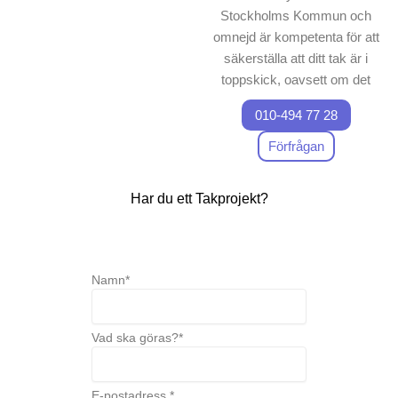
Stockholms Kommun och
omnejd är kompetenta för att
säkerställa att ditt tak är i
toppskick, oavsett om det
gäller takläggning eller
010-494 77 28
takrenovering. För att ge
våra kunder det bästa
Förfrågan
värdet, erbjuder vi alltid ett
gratis hembesök där vi
Har du ett Takprojekt?
diskuterar dina behov och
önskemål för ditt tak.
Våra tjänster inkluderar allt
från installation av
Namn*
betongpannor till papptak,
anpassade efter Göreborgs
väderutmaningar. Ett väl
Vad ska göras?*
utfört arbete på ditt tak är
viktigt inte bara för din
E-postadress *