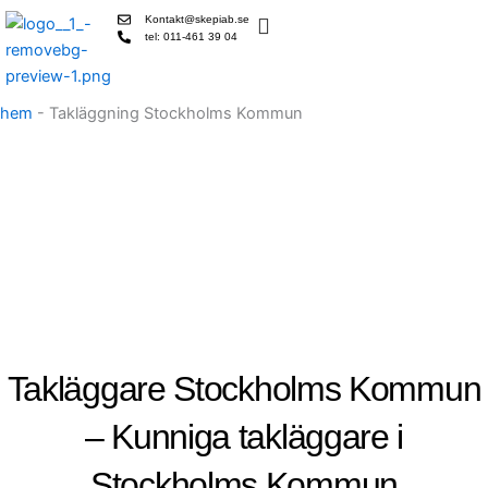
Skip
Kontakt@skepiab.se
to
tel: 011-461 39 04
content
hem
-
Takläggning Stockholms Kommun
Takläggare Stockholms Kommun
– Kunniga takläggare i
Stockholms Kommun