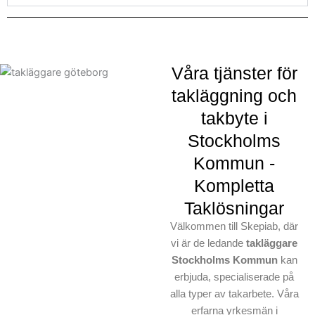
Kommun, är vi det rätta
valet för dig. Låt våra
erfarna takläggare hjälpa
dig att uppnå ett hållbart
Våra tjänster för
och estetiskt tilltalande
takläggning och
resultat för ditt tak.
takbyte i
Stockholms
Kommun -
Kompletta
Taklösningar
Välkommen till Skepiab, där
vi är de ledande
takläggare
Stockholms Kommun
kan
erbjuda, specialiserade på
alla typer av takarbete. Våra
erfarna yrkesmän i