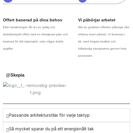
gäller deras tak. Vi
förstklassiga tjänster och engagemang för kundnöjdhet.
erbjuder kvalitativa
tjänster som garanterar att
Offert baserad på dina behov
Vi påbörjar arbetet
ditt tak ser lika vackert ut
Efter besiktningen får du en tydlig och
När du godkänt offerten påbörjar vårt
som det är funktionellt.
skräddarsydd offert med en detaljerad plan och
erfarna team arbetet. Vi levererar i
kostnad för ditt takprojekt, utan några dolda
tid, med högsta kvalitet och
Genom att arbeta med oss
avgifter
fullständig transparens genom hela
får du en partner som
processen.
förstår vikten av att ha rätt
material och rätt personal
för att skydda ditt hem. Vår
@Skepia
tjänst börjar med ett
obligationsfritt hembesök
där vi utvärderar dina
specifika takbehov i
Stockholms Kommun. När
Passande arkitekturstilar för varje taktyp
det kommer till att välja
takläggare i Stockholms
Så mycket sparar du på ett energisnålt tak