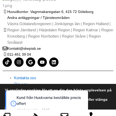
Huvudkontor: Vagnmakaregatan 6, 415 72 Göteborg
Andra anläggningar / Tjänsteområden
Västra Götalandsregionen | Jönköpings län | Region Halland |
Region Jämtland | Härjedalen Region | Region Kalmar | Region
Kronoberg | Region Norrbotten | Region Skåne | Region
Småland
Kontakt@skepiab.se
011-461 39 04
T
I
G
Y
L
i
n
o
o
i
k
s
o
u
n
t
t
g
t
k
o
a
l
u
e
Kontakta oss
k
g
e
b
d
Om oss
r
e
i
Vi använder cookies för att ge dig den bästa upplevelsen på
Integritetspolicy / GDPR
a
n
vår webbplats.
m
Användarvillkor
Kund från Huskvarna beställde precis
Du kan läsa mer om vilka cookies vi använder eller stänga
Takläggning priskalkylator
offert
av dem i
cookie policy
Takläggare Göteborg
Jönköpings län • 12:12