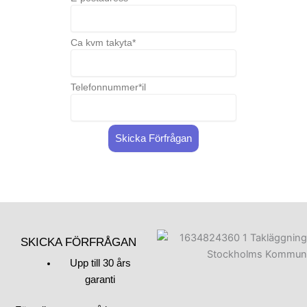
trygghet, men också för
hemmet, det håller det
skyddat mot det omväxlande
Ca kvm takyta*
väder vi får här, år efter år. Vi
har samlat på oss många
positiva omdömen från våra
Telefonnummer*il
kunder för vår
professionalism och
kvaliteten på det arbete vi
Skicka Förfrågan
utför. Skepiab är företaget
som förstår vikten av att ha
erfarna takläggare som tar
hand om ditt tak från start till
slut.
Våra erfarna takläggare är
SKICKA FÖRFRÅGAN
dedikerade för att leverera
Upp till 30 års
högsta kvalitet, oavsett om
garanti
du behöver ett nytt tak eller
är i behov av ett takbyte. Vi