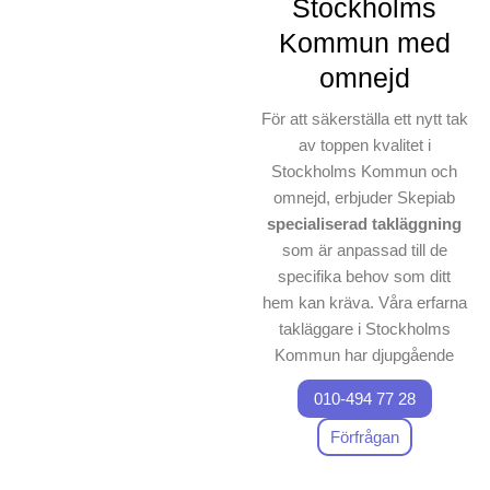
Stockholms
Kommun med
omnejd
För att säkerställa ett nytt tak
av toppen kvalitet i
Stockholms Kommun och
omnejd, erbjuder Skepiab
specialiserad takläggning
som är anpassad till de
specifika behov som ditt
hem kan kräva. Våra erfarna
takläggare i Stockholms
Kommun har djupgående
förståelse
om olika material
010-494 77 28
och är specialiserade på allt
från betongpannor till plåt.
Förfrågan
Oavsett om du behöver en
total takläggning eller endast