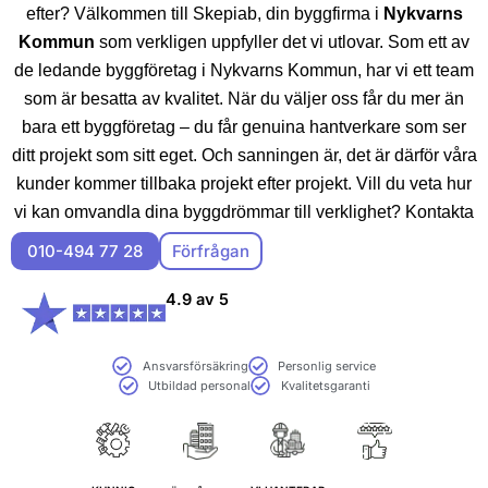
efter? Välkommen till Skepiab, din byggfirma i
Nykvarns
Kommun
som verkligen uppfyller det vi utlovar. Som ett av
de ledande byggföretag i Nykvarns Kommun, har vi ett team
som är besatta av kvalitet. När du väljer oss får du mer än
bara ett byggföretag – du får genuina hantverkare som ser
ditt projekt som sitt eget. Och sanningen är, det är därför våra
kunder kommer tillbaka projekt efter projekt. Vill du veta hur
vi kan omvandla dina byggdrömmar till verklighet? Kontakta
oss, så berättar vi mer över en fika.
010-494 77 28
Förfrågan
4.9 av 5
Ansvarsförsäkring
Personlig service
Utbildad personal
Kvalitetsgaranti