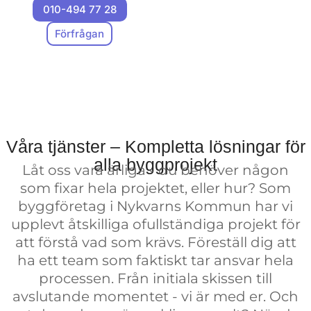
010-494 77 28
projekt. Föreställ dig ett
team som är besatta av
Förfrågan
kvalitet och som faktiskt
engagerar sig i ditt projekt
lika mycket som du själv.
Efter alla år i branschen
(och uppriktigt sagt,
Våra tjänster – Kompletta lösningar för
massor av lärdomar) har vi
alla byggprojekt
Låt oss vara ärliga - du behöver någon
byggt mer än bara
som fixar hela projektet, eller hur? Som
byggnader – vi har byggt
byggföretag i Nykvarns Kommun har vi
upp ett renommé som det
upplevt åtskilliga ofullständiga projekt för
mest tillförlitliga
att förstå vad som krävs. Föreställ dig att
byggföretaget i Nykvarns
ha ett team som faktiskt tar ansvar hela
Kommun. Våra
processen. Från initiala skissen till
medarbetare och
avslutande momentet - vi är med er. Och
projektledare? De går den