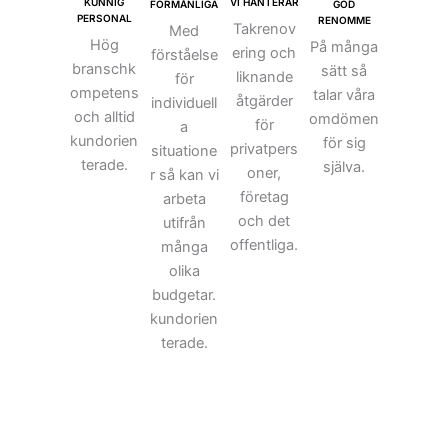
VI HANTERAR
KUNNIG
FÖRMÅNLIGA
GOD
PERSONAL
RENOMME
Takrenov
Med
Hög
På många
ering och
förståelse
branschk
sätt så
liknande
för
ompetens
talar våra
åtgärder
individuell
och alltid
omdömen
för
a
kundorien
för sig
privatpers
situatione
terade.
själva.
oner,
r så kan vi
företag
arbeta
och det
utifrån
offentliga.
många
olika
budgetar.
kundorien
terade.