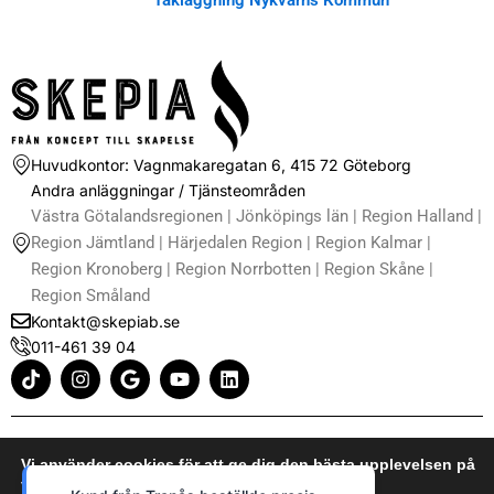
Huvudkontor: Vagnmakaregatan 6, 415 72 Göteborg
Andra anläggningar / Tjänsteområden
Västra Götalandsregionen | Jönköpings län | Region Halland |
Region Jämtland | Härjedalen Region | Region Kalmar |
Region Kronoberg | Region Norrbotten | Region Skåne |
Region Småland
Kontakt@skepiab.se
011-461 39 04
T
I
G
Y
L
i
n
o
o
i
k
s
o
u
n
t
t
g
t
k
o
a
l
u
e
Kontakta oss
k
g
e
b
d
Vi använder cookies för att ge dig den bästa upplevelsen på
Om oss
r
e
i
vår webbplats.