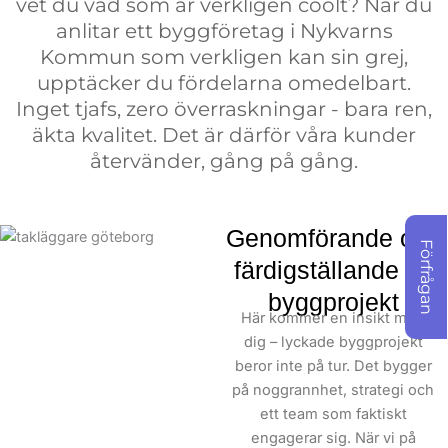
vet du vad som är verkligen coolt? När du
extra milen. Varje. Enda.
anlitar ett byggföretag i Nykvarns
Projekt.
Kommun som verkligen kan sin grej,
upptäcker du fördelarna omedelbart.
Här är vad som gör oss
Inget tjafs, zero överraskningar - bara ren,
unika: Vi betraktar ditt
äkta kvalitet. Det är därför våra kunder
projekt som ett mästerverk,
återvänder, gång på gång.
inte bara ett jobb. När
andra byggföretag kanske
skulle ta shortcuts, väljer
Genomförande och
vi alltid den korrekta
Förfrågan
färdigställande av
vägen. För oss på
byggprojekt
Skepiab handlar det om
Här kommer en insikt med
att bygga något vi alla kan
dig – lyckade byggprojekt
vara stolta över.
beror inte på tur. Det bygger
på noggrannhet, strategi och
ett team som faktiskt
engagerar sig. När vi på