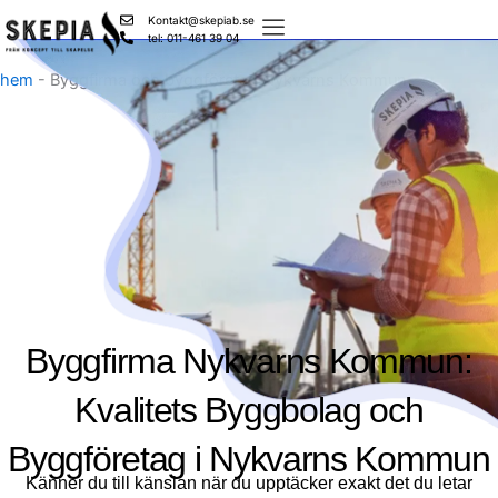
Skip
Kontakt@skepiab.se
to
tel: 011-461 39 04
content
hem
-
Byggfirma och byggföretag Nykvarns Kommun
Byggfirma Nykvarns Kommun:
Kvalitets Byggbolag och
Byggföretag i Nykvarns Kommun
Känner du till känslan när du upptäcker exakt det du letar