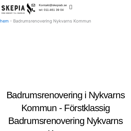
Skip
Kontakt@skepiab.se
to
tel: 011-461 39 04
content
hem
-
Badrumsrenovering Nykvarns Kommun
Badrumsrenovering i Nykvarns
Kommun - Förstklassig
Badrumsrenovering Nykvarns