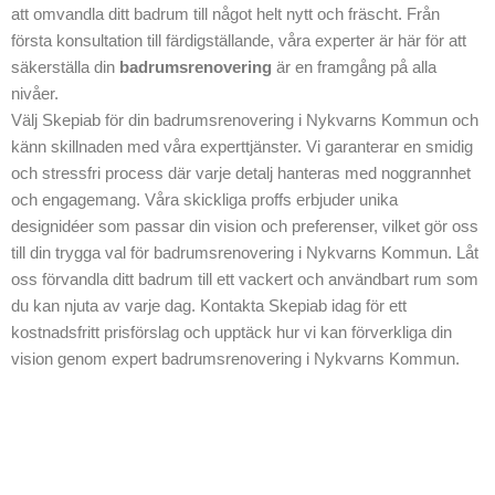
att omvandla ditt badrum till något helt nytt och fräscht. Från
första konsultation till färdigställande, våra experter är här för att
säkerställa din
badrumsrenovering
är en framgång på alla
nivåer.
Välj Skepiab för din badrumsrenovering i Nykvarns Kommun och
känn skillnaden med våra experttjänster. Vi garanterar en smidig
och stressfri process där varje detalj hanteras med noggrannhet
och engagemang. Våra skickliga proffs erbjuder unika
designidéer som passar din vision och preferenser, vilket gör oss
till din trygga val för badrumsrenovering i Nykvarns Kommun. Låt
oss förvandla ditt badrum till ett vackert och användbart rum som
du kan njuta av varje dag. Kontakta Skepiab idag för ett
kostnadsfritt prisförslag och upptäck hur vi kan förverkliga din
vision genom expert badrumsrenovering i Nykvarns Kommun.