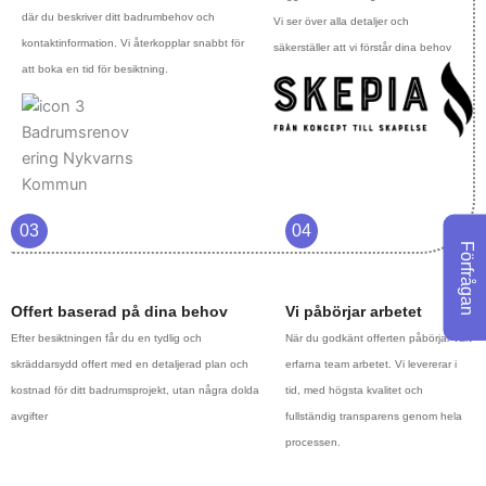
där du beskriver ditt badrumbehov och
Vi ser över alla detaljer och
kontaktinformation. Vi återkopplar snabbt för
säkerställer att vi förstår dina behov
att boka en tid för besiktning.
03
04
Förfrågan
Offert baserad på dina behov
Vi påbörjar arbetet
Efter besiktningen får du en tydlig och
När du godkänt offerten påbörjar vårt
skräddarsydd offert med en detaljerad plan och
erfarna team arbetet. Vi levererar i
kostnad för ditt badrumsprojekt, utan några dolda
tid, med högsta kvalitet och
avgifter
fullständig transparens genom hela
processen.