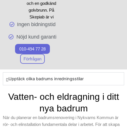
och en godkänd
diskutera mer i vår nästa
golvbrunn. På
artikel. Vi på Skepiab är här
Skepiab är vi
för att stödja dig att lyckas
Ingen bidningstid
experter inom
med ditt nästa
badrumsrenoverin
renoveringsprojekt, oavsett
Nöjd kund garanti
g och vi erbjuder
om det handlar om att helt
pålitliga lösningar
omvandla badrummet eller
010-494 77 28
för ditt projekt. När
bara uppdatera vissa delar.
arbetet inleds
Förfrågan
Genom att samordna med
fokuserar vi på att
skickliga badrumssnickare i
använda
Nykvarns Kommun
toppklassiga
Upptäck olika badrums inredningsstilar
säkerställer vi långsiktiga
resurser och
resultat i varje av våra
moderna
Vatten- och eldragning i ditt
projekt. Börja din färd mot ett
byggmetoder för
fräscht och modernt badrum
att skapa ett stilfullt
nya badrum
med Skepiab och upplev
badrum. Vårt
skillnaden med professionell
När du planerar en badrumsrenovering i Nykvarns Kommun är
företag förstår
badrumsrenovering.
rör- och elinstallation fundamentala delar i arbetet. För att skapa
vikten av ett