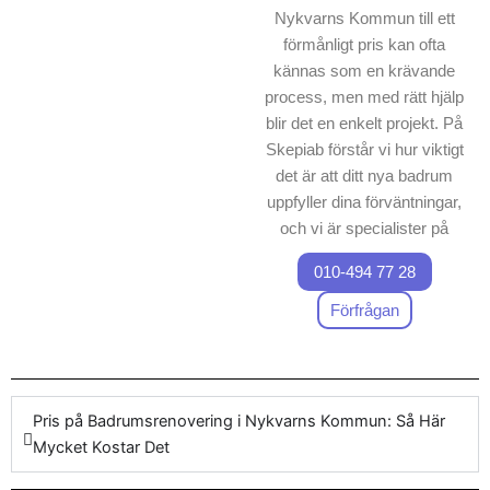
Nykvarns Kommun till ett
förmånligt pris kan ofta
kännas som en krävande
process, men med rätt hjälp
blir det en enkelt projekt. På
Skepiab förstår vi hur viktigt
det är att ditt nya badrum
uppfyller dina förväntningar,
och vi är specialister på
badrumsrenovering
010-494 77 28
Nykvarns Kommun
. Vi
erbjuder kompletta lösningar
Förfrågan
för badrumsrenovering,
vilket innebär att varje
badrumsrenoverings projekt
hanteras med största
Pris på Badrumsrenovering i Nykvarns Kommun: Så Här
omsorg. Vårt företag
Mycket Kostar Det
garanterar ett transparent