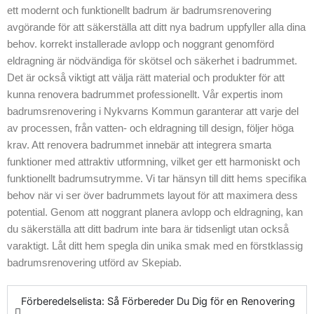
ett modernt och funktionellt badrum är badrumsrenovering
korrekt
avgörande för att säkerställa att ditt nya badrum uppfyller alla dina
avloppsarbete, och
behov. korrekt installerade avlopp och noggrant genomförd
vi ser till att kraven
eldragning är nödvändiga för skötsel och säkerhet i badrummet.
för alla nödvändiga
Det är också viktigt att välja rätt material och produkter för att
krav. Genom att
kunna renovera badrummet professionellt. Vår expertis inom
använda tekniskt
badrumsrenovering i Nykvarns Kommun garanterar att varje del
överlägsna
av processen, från vatten- och eldragning till design, följer höga
lösningar kan vi
krav. Att renovera badrummet innebär att integrera smarta
leverera ett resultat
funktioner med attraktiv utformning, vilket ger ett harmoniskt och
som både är
funktionellt badrumsutrymme. Vi tar hänsyn till ditt hems specifika
effektivt och
behov när vi ser över badrummets layout för att maximera dess
snyggt. Vårt team
potential. Genom att noggrant planera avlopp och eldragning, kan
är alltid här för att
du säkerställa att ditt badrum inte bara är tidsenligt utan också
guida dig genom
varaktigt. Låt ditt hem spegla din unika smak med en förstklassig
hela processen.
badrumsrenovering utförd av Skepiab.
För att få reda på
mer om hur vi kan
hjälpa dig att få ditt
Förberedelselista: Så Förbereder Du Dig för en Renovering