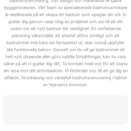
badrumsrenovering, från design och materialval till själva
hela arbetet hjälpa våra
byggprocessen. Vårt team av specialiserade badrumssnickare
kunder från koncept till
är dedikerade på att skapa ett badrum som speglar din stil. Vi
slutfört arbete. Därför kan
guidar dig genom varje steg av projektet och ser till att din
du lita på Skepiab är det
vision om ett nytt badrum blir verklighet. En omfattande
rätta valet när ditt projekt
planering säkerställer att arbetet utförs smidigt och att
badrummet inte bara ser fantastiskt ut, utan också uppfyller
börjar. Välkommen att
alla funktionella behov. Oavsett om du vill ge badrummet ett
kontakta oss för att se hur
helt nytt utseende eller göra subtila förbättringar, kan du vara
vi kan hjälpa dig med ditt
säker på att vi guidar dig rätt. Ta kontakt med oss för att starta
nästa projekt inom
din resa mot ditt drömbadrum. Vi förbinder oss till att ge dig en
badrumsrenovering.
effektiv, förstklassig och värdefull badrumsrenovering i hjärtat
Genom vårt offert får du
av Nykvarns Kommun.
inte bara en offert, men
också tillgång till våra
lösningar och expertis.