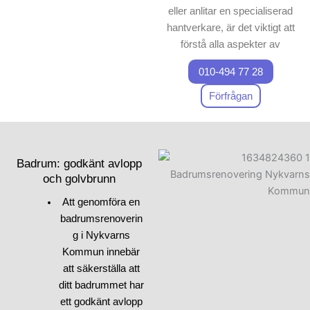
eller anlitar en specialiserad
hantverkare, är det viktigt att
förstå alla aspekter av
badrumsrenovering. Första
010-494 77 28
steget när du ska renovera
ett badrum är att ha en
Förfrågan
strukturerad strategi och
samla tips från experter.
Fundera på hur du kan
optimera badrummets
Badrum: godkänt avlopp
funktionalitet och stil. Kanske
och golvbrunn
vill du välja moderna
Att genomföra en
lösningar eller
badrumsrenoverin
designaspekter för att förnya
g i Nykvarns
badrummet. Vid
Kommun innebär
badrumsrenovering är det
att säkerställa att
också viktigt att tänka på
ditt badrummet har
kritiska aspekter, som VVS
ett godkänt avlopp
och el, som vi kommer att