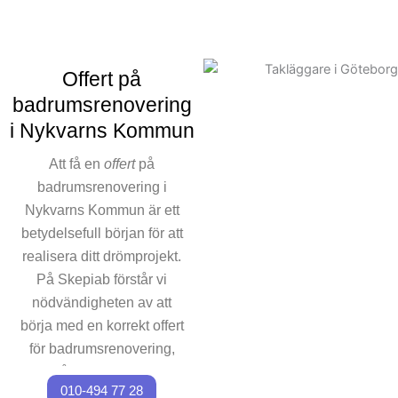
pris för arbetet, där både
premium material ingår. Våra
experter ser till att hela
projekt renoveringsarbetet
Offert på
planeras och genomförs
badrumsrenovering
smidigt, från första kontakt
i Nykvarns Kommun
till ett helt färdigt badrum. Vi
vet att din tid och ekonomi är
Att få en
offert
på
viktigt, och det är också
badrumsrenovering i
varför vi alltid arbetar efter ett
Nykvarns Kommun är ett
välplanerat schema för våra
betydelsefull början för att
badrumsrenoverings projekt.
realisera ditt drömprojekt.
För att underlätta
kommunikationen finns vi
På Skepiab förstår vi
alltid tillgängliga för frågor om
nödvändigheten av att
renoveringsarbetet. Kontakta
börja med en korrekt offert
oss för att påbörja din
för badrumsrenovering,
badrumsrenovering i
och våra experter ser till
Nykvarns Kommun och
010-494 77 28
att du får den mest