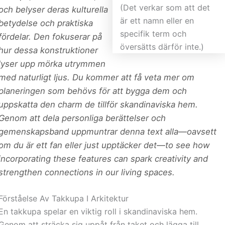
och belyser deras kulturella
betydelse och praktiska
fördelar. Den fokuserar på
hur dessa konstruktioner
lyser upp mörka utrymmen
med naturligt ljus. Du kommer att få veta mer om
planeringen som behövs för att bygga dem och
uppskatta den charm de tillför skandinaviska hem.
Genom att dela personliga berättelser och
gemenskapsband uppmuntrar denna text alla—oavsett
om du är ett fan eller just upptäcker det—to see how
incorporating these features can spark creativity and
strengthen connections in our living spaces.
Förståelse Av Takkupa I Arkitektur
En takkupa spelar en viktig roll i skandinaviska hem.
Genom att sträcka sig uppåt från taket och lägga till