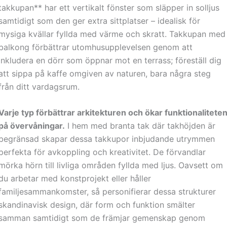
takkupan** har ett vertikalt fönster som släpper in solljus
samtidigt som den ger extra sittplatser – idealisk för
mysiga kvällar fyllda med värme och skratt. Takkupan med
balkong förbättrar utomhusupplevelsen genom att
inkludera en dörr som öppnar mot en terrass; föreställ dig
att sippa på kaffe omgiven av naturen, bara några steg
från ditt vardagsrum.
Varje typ förbättrar arkitekturen och ökar funktionalitete
på övervåningar.
I hem med branta tak där takhöjden är
begränsad skapar dessa takkupor inbjudande utrymmen
perfekta för avkoppling och kreativitet. De förvandlar
mörka hörn till livliga områden fyllda med ljus. Oavsett om
du arbetar med konstprojekt eller håller
familjesammankomster, så personifierar dessa strukturer
skandinavisk design, där form och funktion smälter
samman samtidigt som de främjar gemenskap genom