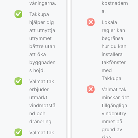
våningarna.
kostnadern
a.
Takkupa
hjälper dig
Lokala
att utnyttja
regler kan
utrymmet
begränsa
bättre utan
hur du kan
att öka
installera
byggnaden
takfönster
s höjd.
med
Takkupa.
Valmat tak
erbjuder
Valmat tak
utmärkt
minskar det
vindmotstå
tillgängliga
nd och
vindenutry
dränering.
mmet på
grund av
Valmat tak
sina