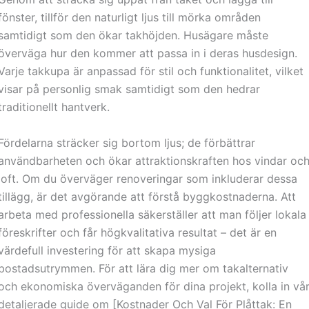
fönster, tillför den naturligt ljus till mörka områden
samtidigt som den ökar takhöjden. Husägare måste
överväga hur den kommer att passa in i deras husdesign.
Varje takkupa är anpassad för stil och funktionalitet, vilket
visar på personlig smak samtidigt som den hedrar
traditionellt hantverk.
Fördelarna sträcker sig bortom ljus; de förbättrar
användbarheten och ökar attraktionskraften hos vindar oc
loft. Om du överväger renoveringar som inkluderar dessa
tillägg, är det avgörande att förstå byggkostnaderna. Att
arbeta med professionella säkerställer att man följer lokala
föreskrifter och får högkvalitativa resultat – det är en
värdefull investering för att skapa mysiga
bostadsutrymmen. För att lära dig mer om takalternativ
och ekonomiska överväganden för dina projekt, kolla in vå
detaljerade guide om [Kostnader Och Val För Plåttak: En