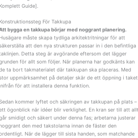
Komplett Guide].
Konstruktionssteg För Takkupa
Att bygga en takkupa börjar med noggrant planering.
Husägare måste skapa tydliga arkitektritningar för att
säkerställa att den nya strukturen passar in i den befintliga
taklinjen. Detta steg är avgörande eftersom det lägger
grunden för allt som följer. När planerna har godkänts kan
de ta bort takmaterialet där takkupan ska placeras. Med
stor uppmärksamhet på detaljer skär de ett öppning i taket
inifrån för att installera denna funktion.
Sedan kommer lyftet och säkringen av takkupan på plats –
ett ögonblick när idéer blir verklighet. En kran ser till att all
går smidigt och säkert under denna fas; arbetarna justerar
noggrant den med takstolarna innan de fäster den
ordentligt. När de lägger till sista handen, som matchande