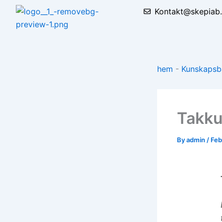
Skip
Kontakt@skepiab
to
content
hem
-
Kunskapsb
Takku
By
admin
/
Feb