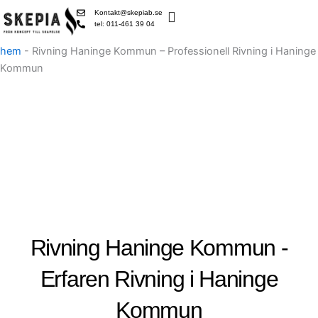
Skip
Kontakt@skepiab.se
to
tel: 011-461 39 04
content
hem
-
Rivning Haninge Kommun – Professionell Rivning i Haninge
Kommun
Rivning Haninge Kommun -
Erfaren Rivning i Haninge
Kommun