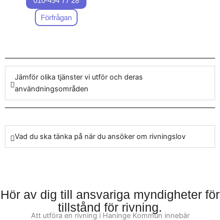
010-494 77 28
Oavsett om det handlar
dina specifika rivningsbehov.
om att förbereda för
Förfrågan
installationer eller annan
håltagning, så hanterar
vårt team varje uppgift
med hög exakthet och
Jämför olika tjänster vi utför och deras
engagemang. Genom vår
användningsområden
långa erfarenhet inom
rivning och håltagning i
Haninge Kommun kan vi
erbjuda dig unika
Vad du ska tänka på när du ansöker om rivningslov
lösningar som passar dina
specifika projektbehov.
Kontakta våra rivare och
Hör av dig till ansvariga myndigheter för
hantverkare för vägledning
tillstånd för rivning.
och pålitliga tjänster i din
Att utföra en rivning i Haninge Kommun innebär
nästa