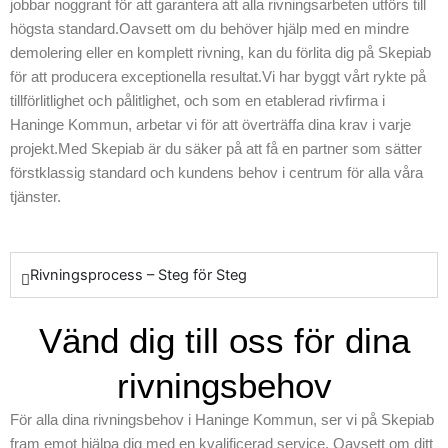
jobbar noggrant för att garantera att alla rivningsarbeten utförs till
vet hur viktigt det
högsta standard.Oavsett om du behöver hjälp med en mindre
är att att anpassa
demolering eller en komplett rivning, kan du förlita dig på Skepiab
våra metoder efter
för att producera exceptionella resultat.Vi har byggt vårt rykte på
varje enskilda
tillförlitlighet och pålitlighet, och som en etablerad rivfirma i
uppdrag, och vi
Haninge Kommun, arbetar vi för att överträffa dina krav i varje
prioriterar alltid
projekt.Med Skepiab är du säker på att få en partner som sätter
kundens behov
förstklassig standard och kundens behov i centrum för alla våra
som vår högsta
tjänster.
prioritet.
Skepiab är
välkända för vår
professionella
Rivningsprocess – Steg för Steg
inställning och vårt
ansvarstagande i
Vänd dig till oss för dina
att leverera
förstklassiga
rivningsbehov
resultat. Oavsett
om det handlar om
För alla dina rivningsbehov i Haninge Kommun, ser vi på Skepiab
en mindre rivning
fram emot hjälpa dig med en kvalificerad service. Oavsett om ditt