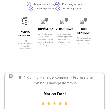
Ansvarsförsäkring
Personlig service
Utbildad personal
Kvalitetsgaranti
FÖRMÅNLIGA
VI HANTERAR
GOD
KUNNIG
RENOMME
Med förståelse för
takrenovering och
PERSONAL
individuella
liknande åtgärder för
På många sätt så
situationer så kan vi
privatpersoner,
Hög
talar våra omdömen
arbeta utifrån många
företag och det
branschkompetens
för sig själva.
olika budgetar.
offentliga.
och alltid
kundorienterade.
Marlon Dahl