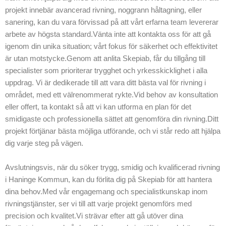
eller ett omfattande
projekt innebär avancerad rivning, noggrann håltagning, eller
projekt i Haninge
sanering, kan du vara förvissad på att vårt erfarna team levererar
Kommun,
arbete av högsta standard.Vänta inte att kontakta oss för att gå
säkerställer vi att
igenom din unika situation; vårt fokus för säkerhet och effektivitet
våra kunder får
är utan motstycke.Genom att anlita Skepiab, får du tillgång till
den bästa möjliga
specialister som prioriterar trygghet och yrkesskicklighet i alla
upplevelsen.
uppdrag. Vi är dedikerade till att vara ditt bästa val för rivning i
Vårt arbetslag av
området, med ett välrenommerat rykte.Vid behov av konsultation
experter står redo
eller offert, ta kontakt så att vi kan utforma en plan för det
att hjälpa med sina
smidigaste och professionella sättet att genomföra din rivning.Ditt
djupa kunskaper
projekt förtjänar bästa möjliga utförande, och vi står redo att hjälpa
och erfarenhet
dig varje steg på vägen.
inom rivning, och
vi är glada att vara
Avslutningsvis, när du söker trygg, smidig och kvalificerad rivning
ledande inom
i Haninge Kommun, kan du förlita dig på Skepiab för att hantera
rivexpertis i
dina behov.Med vår engagemang och specialistkunskap inom
regionen.
rivningstjänster, ser vi till att varje projekt genomförs med
precision och kvalitet.Vi strävar efter att gå utöver dina