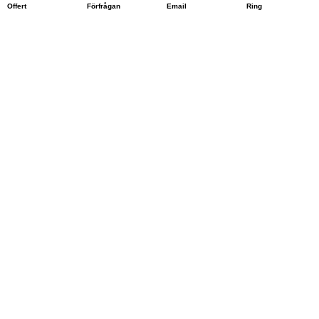
Offert
Förfrågan
Email
Ring
Huvudkontor: Vagnmakaregatan 6, 415 72 Göteborg
Andra anläggningar / Tjänsteområden
Västra Götalandsregionen | Jönköpings län | Region Halland |
Region Jämtland | Härjedalen Region | Region Kalmar | Region
Kronoberg | Region Norrbotten | Region Skåne | Region