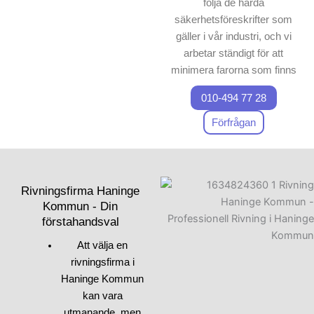
följa de hårda
säkerhetsföreskrifter som
gäller i vår industri, och vi
arbetar ständigt för att
minimera farorna som finns
vid varje
rivning
– och
010-494 77 28
sanering
sprojekt.
Förfrågan
Vårt viktigaste mål är att
säkerställa en riskfri
arbetsmiljö för vårt team och
för våra kunder. Genom att
Rivningsfirma Haninge
använda de senaste
Kommun - Din
förstahandsval
teknikerna och metoderna
inom
rivning
och
sanering
Att välja en
kan vi leverera kvalitet med
rivningsfirma i
högsta säkerhet.
Haninge Kommun
kan vara
Vi är måna om att använda
utmanande, men