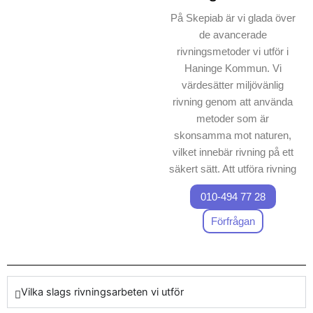
På Skepiab är vi glada över
de avancerade
rivningsmetoder vi utför i
Haninge Kommun. Vi
värdesätter miljövänlig
rivning genom att använda
metoder som är
skonsamma mot naturen,
vilket innebär rivning på ett
säkert sätt. Att utföra rivning
med noggrannhet är vår
010-494 77 28
specialitet, och vi
kombinerar tekniska
Förfrågan
lösningar med kunskap för
att säkerställa att varje
projekt hanteras smidigt och
utan risk.
Vilka slags rivningsarbeten vi utför