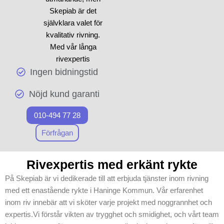
utrustning och material som
Skepiab är det
håller branschens krav,
självklara valet för
vilket ger ett säkert och
kvalitativ rivning.
professionellt resultat.
Med vår långa
Oavsett om du har ett
rivexpertis
omfattande eller mindre
Ingen bidningstid
levererar vi att dina
projekt, kan du lita på att
projekt genomförs
Skepiab tar alla nödvändiga
Nöjd kund garanti
med noggrannhet
åtgärder för att garantera
och effektivitet.
tryggheten vid varje steg av
010-494 77 28
Vår verksamhet i
rivning
och
sanering
.
Haninge Kommun
Förfrågan
prioriterar på att
leverera
Rivexpertis med erkänt rykte
förstklassiga
På Skepiab är vi dedikerade till att erbjuda tjänster inom rivning
tjänster, där
med ett enastående rykte i Haninge Kommun. Vår erfarenhet
säkerhet och
inom riv innebär att vi sköter varje projekt med noggrannhet och
noggrannhet alltid
expertis.Vi förstår vikten av trygghet och smidighet, och vårt team
står i centrum. Vi