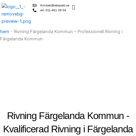
Skip
Kontakt@skepiab.se
to
tel: 011-461 39 04
content
hem
-
Rivning Färgelanda Kommun – Professionell Rivning i
Färgelanda Kommun
Rivning Färgelanda Kommun -
Kvalificerad Rivning i Färgelanda