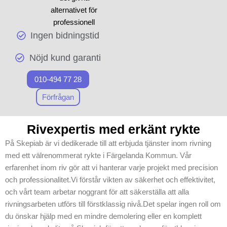
branschens krav, vilket ger
alternativet för
ett pålitligt och effektivt
professionell
resultat. Oavsett om du har
Ingen bidningstid
rivning. Med vår
ett storskaligt eller litet
långa rivexpertis
projekt, kan du lita på att
Nöjd kund garanti
säkerställer vi att
Skepiab tar alla viktiga steg
dina projekt utförs
för att säkerställa säkerheten
010-494 77 28
med exakthet och
vid varje steg av
rivning
och
högsta standard.
Förfrågan
sanering
.
Vår verksamhet i
Färgelanda
Rivexpertis med erkänt rykte
Kommun arbetar
På Skepiab är vi dedikerade till att erbjuda tjänster inom rivning
på att leverera
med ett välrenommerat rykte i Färgelanda Kommun. Vår
pålitliga tjänster,
erfarenhet inom riv gör att vi hanterar varje projekt med precision
där riskminimering
och professionalitet.Vi förstår vikten av säkerhet och effektivitet,
och precision alltid
och vårt team arbetar noggrant för att säkerställa att alla
står i centrum. Vi
rivningsarbeten utförs till förstklassig nivå.Det spelar ingen roll om
förstår vikten av att
du önskar hjälp med en mindre demolering eller en komplett
anpassa våra