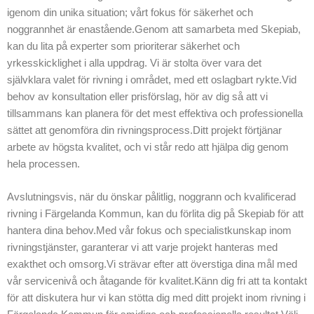
våra kunder får
igenom din unika situation; vårt fokus för säkerhet och
den förväntade
noggrannhet är enastående.Genom att samarbeta med Skepiab,
upplevelsen.
kan du lita på experter som prioriterar säkerhet och
Vårt grupp av
yrkesskicklighet i alla uppdrag. Vi är stolta över vara det
experter står redo
självklara valet för rivning i området, med ett oslagbart rykte.Vid
att hjälpa med sina
behov av konsultation eller prisförslag, hör av dig så att vi
omfattande
tillsammans kan planera för det mest effektiva och professionella
kunskaper och
sättet att genomföra din rivningsprocess.Ditt projekt förtjänar
expertis inom
arbete av högsta kvalitet, och vi står redo att hjälpa dig genom
rivning, och vi är
hela processen.
stolta över vara
topprankade inom
Avslutningsvis, när du önskar pålitlig, noggrann och kvalificerad
rivexpertis i
rivning i Färgelanda Kommun, kan du förlita dig på Skepiab för att
regionen.
hantera dina behov.Med vår fokus och specialistkunskap inom
rivningstjänster, garanterar vi att varje projekt hanteras med
exakthet och omsorg.Vi strävar efter att överstiga dina mål med
vår servicenivå och åtagande för kvalitet.Känn dig fri att ta kontakt
för att diskutera hur vi kan stötta dig med ditt projekt inom rivning i