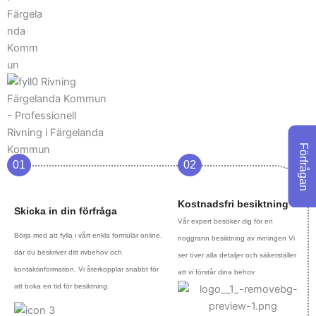
Förfrågan
01
02
Kostnadsfri besiktning
Skicka in din förfråga
Vår expert besöker dig för en
Börja med att fylla i vårt enkla formulär online,
noggrann besiktning av rivningen Vi
där du beskriver ditt rivbehov och
ser över alla detaljer och säkerställer
kontaktinformation. Vi återkopplar snabbt för
att vi förstår dina behov
att boka en tid för besiktning.