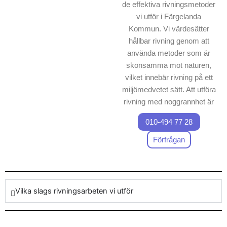
de effektiva rivningsmetoder
vi utför i Färgelanda
Kommun. Vi värdesätter
hållbar rivning genom att
använda metoder som är
skonsamma mot naturen,
vilket innebär rivning på ett
miljömedvetet sätt. Att utföra
rivning med noggrannhet är
vår kompetens, och vi
010-494 77 28
kombinerar modern
utrustning med kunskap för
Förfrågan
att säkerställa att varje
projekt hanteras
professionellt och utan risk.
Vilka slags rivningsarbeten vi utför
Vårt team är skickligt utbildat
och följer noga
säkerhetsföreskrifter, vilket