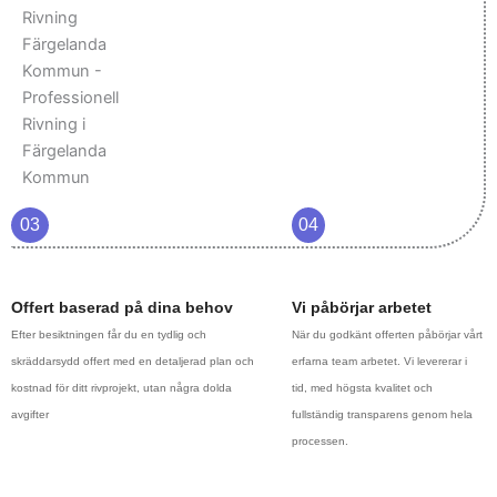
03
04
Offert baserad på dina behov
Vi påbörjar arbetet
Efter besiktningen får du en tydlig och
När du godkänt offerten påbörjar vårt
skräddarsydd offert med en detaljerad plan och
erfarna team arbetet. Vi levererar i
kostnad för ditt rivprojekt, utan några dolda
tid, med högsta kvalitet och
avgifter
fullständig transparens genom hela
processen.