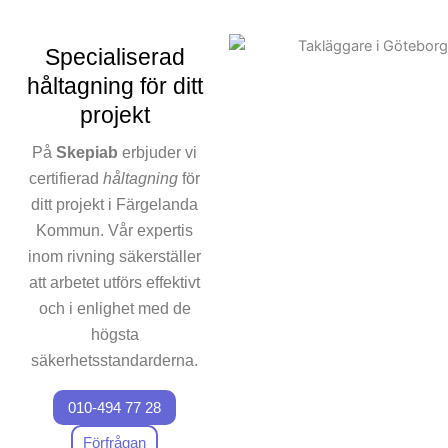
innebär att vi kan leverera ett
projekt av högsta kvalitet.
Specialiserad
Varje uppdrag innebär rivning
håltagning för ditt
utformad efter kundens
projekt
specifika krav. Vårt
engagemang för
På
Skepiab
erbjuder vi
miljömedvetet arbete innebär
certifierad
håltagning
för
att vi inte bara prioriterar att
ditt projekt i Färgelanda
utföra rivningar snabbt, utan
Kommun. Vår expertis
också på att sortera material
inom rivning säkerställer
där det är möjligt.
att arbetet utförs effektivt
Låt oss vara din
och i enlighet med de
rivningspartner
i
högsta
Färgelanda Kommun och låt
säkerhetsstandarderna.
oss göra skillnad. Kontakta
oss för dina specifika
010-494 77 28
Oavsett om det handlar
rivningsbehov.
om att hantera tekniska
Förfrågan