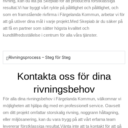
rivning, kan du lita på Skepiab för att producera förstklassiga
metoder efter varje
resultat.Vi har byggt vårt rykte på pålitlighet och pålitlighet, och
specifika behov,
som en framstående rivfirma i Färgelanda Kommun, arbetar vi för
och vi fokuserar på
att gå utöver dina mål i varje projekt.Med Skepiab är du säker på
alltid kundens
att få en partner som sätter högsta kvalitet och
behov främst.
kundtillfredsställelse i centrum för alla våra tjänster.
Skepiab är
välkända för vår
seriösa inställning
och vårt dedikation
Rivningsprocess – Steg för Steg
i att leverera
exceptionella
Kontakta oss för dina
resultat. Oavsett
om det handlar om
rivningsbehov
en mindre rivning
eller ett komplext
För alla dina rivningsbehov i Färgelanda Kommun, välkomnar vi
projekt i
möjligheten att hjälpa dig med en professionell service. Oavsett
Färgelanda
om ditt projekt omfattar storskalig rivning, noggrann håltagning,
Kommun,
eller miljösanering, kan du vara trygg på att vårt erfarna team
säkerställer vi att
levererar förstklassiga resultat.Vänta inte att ta kontakt för att gå