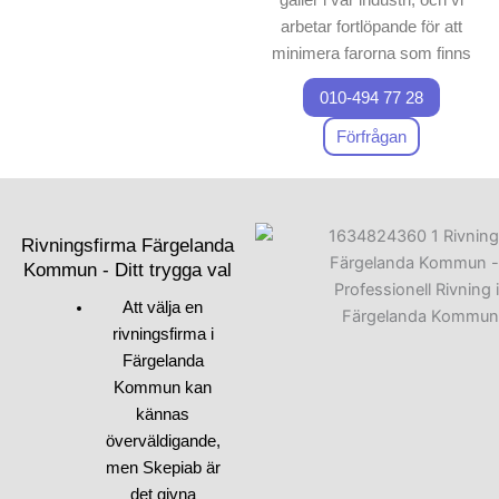
arbetar fortlöpande för att
minimera farorna som finns
vid varje
rivning
– och
010-494 77 28
sanering
sprojekt.
Förfrågan
Vårt huvudsakliga mål är att
säkerställa en trygg
arbetsmiljö för vårt team och
för våra kunder. Genom att
Rivningsfirma Färgelanda
tillämpa de senaste
Kommun - Ditt trygga val
teknikerna och metoderna
Att välja en
inom
rivning
och
sanering
rivningsfirma i
kan vi erbjuda kvalitet med
Färgelanda
säkerhet i fokus.
Kommun kan
kännas
Vi är angelägna om att
överväldigande,
använda maskiner och
men Skepiab är
material som håller
det givna