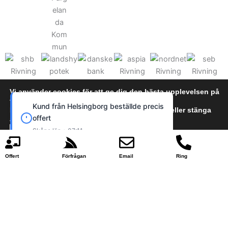
Vi använder cookies för att ge dig den bästa upplevelsen på
vår webbplats.
Kund från Helsingborg beställde precis
Du kan läsa mer om vilka cookies vi använder eller stänga
offert
av dem i
cookie policy
Skåne län • 07:11
Acceptera
Neka
Offert
Förfrågan
Email
Ring