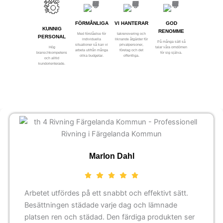
FÖRMÅNLIGA
VI HANTERAR
GOD
KUNNIG
RENOMME
Med förståelse för
takrenovering och
PERSONAL
individuella
liknande åtgärder för
På många sätt så
situationer så kan vi
privatpersoner,
Hög
talar våra omdömen
arbeta utifrån många
företag och det
branschkompetens
för sig själva.
olika budgetar.
offentliga.
och alltid
kundorienterade.
Marlon Dahl
Arbetet utfördes på ett snabbt och effektivt sätt.
Besättningen städade varje dag och lämnade
platsen ren och städad. Den färdiga produkten ser