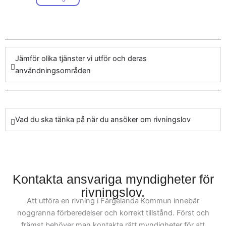
anpassningar eller annan
håltagning, så hanterar
vårt team varje uppgift
med noggrannhet och
Jämför olika tjänster vi utför och deras
engagemang. Genom vår
användningsområden
omfattande erfarenhet
inom rivning och
håltagning i Färgelanda
Kommun kan vi erbjuda
Vad du ska tänka på när du ansöker om rivningslov
dig unika lösningar som
passar dina specifika
projektbehov.
Kontakta ansvariga myndigheter för
Kontakta våra rivare och
rivningslov.
hantverkare för rådgivning
Att utföra en rivning i Färgelanda Kommun innebär
och säkra lösningar i din
noggranna förberedelser och korrekt tillstånd. Först och
nästa
främst behöver man kontakta rätt myndigheter för att