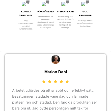
KUNNIG
FÖRMÅNLIGA
VI HANTERAR
GOD
PERSONAL
RENOMME
Med förståelse för
takrenovering och
individuella
liknande åtgärder för
Hög
På många sätt så
situationer så kan vi
privatpersoner,
branschkompetens
talar våra omdömen
arbeta utifrån många
företag och det
och alltid
för sig själva.
olika budgetar.
offentliga.
kundorienterade.
Marlon Dahl
Arbetet utfördes på ett snabbt och effektivt sätt.
Besättningen städade varje dag och lämnade
platsen ren och städad. Den färdiga produkten ser
bara bra ut. Jag bytte personligen mitt tak för