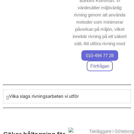
Burlövs Kommun. Vi
värdesätter miljövänlig
rivning genom att använda
metoder som minimerar
påverkan på miljön, vilket
innebär rivning på ett säkert
sätt. Att utföra rivning med
noggrannhet är vår expertis,
010-494 77 28
och vi kombinerar tekniska
lösningar med erfarenhet för
Förfrågan
att säkerställa att varje
projekt hanteras effektivt och
säkert.
Vilka slags rivningsarbeten vi utför
Vårt team är högt kvalificerat
och följer alla gällande
säkerhetsföreskrifter, vilket
innebär att vi kan leverera ett
slutresultat av förstklassig