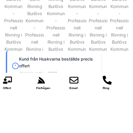
Kund från Huskvarna beställde precis
offert
Jönköpings län • 17:56
Offert
Förfrågan
Email
Ring