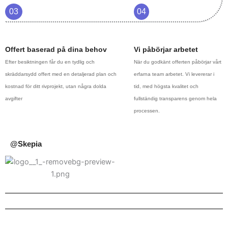
03
04
Offert baserad på dina behov
Vi påbörjar arbetet
Efter besiktningen får du en tydlig och
När du godkänt offerten påbörjar vårt
skräddarsydd offert med en detaljerad plan och
erfarna team arbetet. Vi levererar i
kostnad för ditt rivprojekt, utan några dolda
tid, med högsta kvalitet och
avgifter
fullständig transparens genom hela
processen.
@Skepia