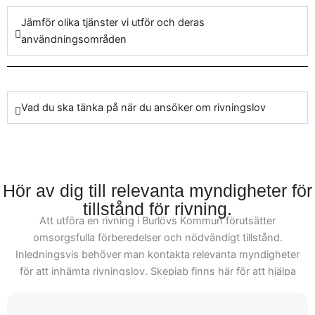
omsorg. Genom vår
Jämför olika tjänster vi utför och deras
omfattande erfarenhet
användningsområden
inom rivning och
håltagning i Burlövs
Kommun kan vi erbjuda
dig unika lösningar som
Vad du ska tänka på när du ansöker om rivningslov
passar dina specifika
projektbehov.
Kontakta våra rivare och
Hör av dig till relevanta myndigheter för
hantverkare för vägledning
tillstånd för rivning.
och pålitliga tjänster i din
Att utföra en rivning i Burlövs Kommun förutsätter
nästa
omsorgsfulla förberedelser och nödvändigt tillstånd.
byggnadstransformation.
Inledningsvis behöver man kontakta relevanta myndigheter
För att säkerställa ett
för att inhämta rivningslov. Skepiab finns här för att hjälpa
effektivt arbete,
dig genom processen, vilket ser till att allt sker utan problem
uppmuntrar vi dig att ta
och noggrant. Det är avgörande att förstå vilka handlingar