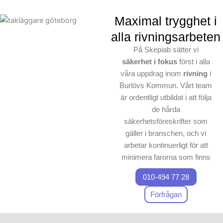
Maximal trygghet i
alla rivningsarbeten
På Skepiab sätter vi
säkerhet i fokus
först i alla
våra uppdrag inom
rivning
i
Burlövs Kommun. Vårt team
är ordentligt utbildat i att följa
de hårda
säkerhetsföreskrifter som
gäller i branschen, och vi
arbetar kontinuerligt för att
minimera farorna som finns
vid varje
rivning
– och
010-494 77 28
sanering
sprojekt.
Förfrågan
Vårt viktigaste mål är att
upprätthålla en riskfri