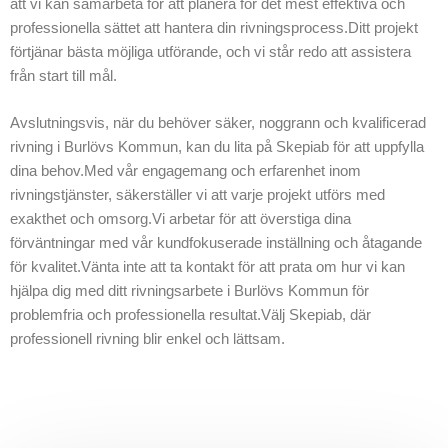
att vi kan samarbeta för att planera för det mest effektiva och
kunskaper och
professionella sättet att hantera din rivningsprocess.Ditt projekt
erfarenhet inom
förtjänar bästa möjliga utförande, och vi står redo att assistera
rivning, och vi är
från start till mål.
fokuserade på att
vara ledande inom
Avslutningsvis, när du behöver säker, noggrann och kvalificerad
rivexpertis i
rivning i Burlövs Kommun, kan du lita på Skepiab för att uppfylla
regionen.
dina behov.Med vår engagemang och erfarenhet inom
rivningstjänster, säkerställer vi att varje projekt utförs med
exakthet och omsorg.Vi arbetar för att överstiga dina
förväntningar med vår kundfokuserade inställning och åtagande
för kvalitet.Vänta inte att ta kontakt för att prata om hur vi kan
hjälpa dig med ditt rivningsarbete i Burlövs Kommun för
problemfria och professionella resultat.Välj Skepiab, där
professionell rivning blir enkel och lättsam.