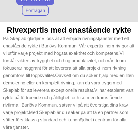
effektivitet.
riskminimering vid varje steg
Vår verksamhet i
Förfrågan
av
rivning
och
sanering
.
Burlövs Kommun
prioriterar på att
Rivexpertis med enastående rykte
leverera
På Skepiab glädjer vi oss åt att erbjuda rivningstjänster med ett
förstklassiga
enastående rykte i Burlövs Kommun. Vår expertis inom riv gör att
tjänster, där
vi utför varje projekt med högsta exakthet och kompetens.Vi
säkerhet och
förstår vikten av trygghet och hög produktivitet, och vårt team
noggrannhet alltid
fokuserar noggrant för att leverera att alla projekt inom rivning
står i centrum. Vi
genomförs till toppkvalitet.Oavsett om du söker hjälp med en liten
förstår vikten av att
demolering eller en komplett rivning, kan du vara trygg med
anpassa våra
Skepiab för att leverera exceptionella resultat.Vi har etablerat vårt
metoder efter varje
rykte på förtroende och pålitlighet, och som en framstående
unikt projekt, och
rivfirma i Burlövs Kommun, satsar vi på att överstiga dina krav i
vi sätter alltid
varje projekt.Med Skepiab är du säker på att få en partner som
kundens behov
sätter förstklassig standard och kundnöjdhet i centrum för alla
som vår högsta
våra tjänster.
prioritet.
Skepiab är