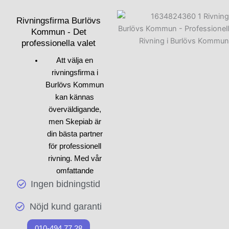
arbetsmiljö både för våra
anställda och för våra
Rivningsfirma Burlövs
kunder. Genom att tillämpa
Kommun - Det
professionella valet
de modernaste teknikerna
och metoderna inom
rivning
Att välja en
och
sanering
kan vi leverera
rivningsfirma i
kvalitet med högsta
Burlövs Kommun
säkerhet.
kan kännas
överväldigande,
Vi är angelägna om att
men Skepiab är
använda utrustning och
din bästa partner
material som håller hög
för professionell
standard, vilket ger ett
rivning. Med vår
pålitligt och tillförlitligt
omfattande
resultat. Oavsett om du har
Ingen bidningstid
rivexpertis
ett omfattande eller mindre
garanterar vi att
projekt, kan du lita på att
Nöjd kund garanti
dina projekt utförs
Skepiab tar alla nödvändiga
med precision och
åtgärder för att uppnå
010-494 77 28