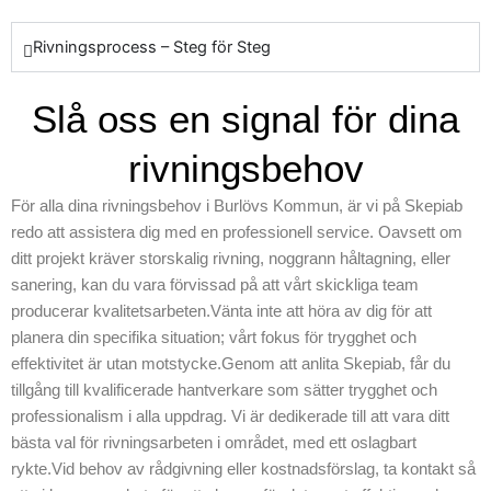
välkända för vår
pålitliga inställning
Rivningsprocess – Steg för Steg
och vårt
ansvarstagande i
Slå oss en signal för dina
att leverera
förstklassiga
rivningsbehov
resultat. Oavsett
om det handlar om
För alla dina rivningsbehov i Burlövs Kommun, är vi på Skepiab
en liten rivning eller
redo att assistera dig med en professionell service. Oavsett om
ett större projekt i
ditt projekt kräver storskalig rivning, noggrann håltagning, eller
Burlövs Kommun,
sanering, kan du vara förvissad på att vårt skickliga team
säkerställer vi att
producerar kvalitetsarbeten.Vänta inte att höra av dig för att
våra kunder får
planera din specifika situation; vårt fokus för trygghet och
den förväntade
effektivitet är utan motstycke.Genom att anlita Skepiab, får du
upplevelsen.
tillgång till kvalificerade hantverkare som sätter trygghet och
Vårt team av
professionalism i alla uppdrag. Vi är dedikerade till att vara ditt
experter står redo
bästa val för rivningsarbeten i området, med ett oslagbart
att assistera med
rykte.Vid behov av rådgivning eller kostnadsförslag, ta kontakt så
sina gedigna