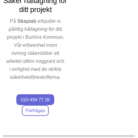
Säker håltagning för
standard. Varje uppdrag
ditt projekt
innebär rivning skräddarsydd
efter kundens unika
På
Skepiab
erbjuder vi
förväntningar. Vårt fokus för
pålitlig
håltagning
för ditt
hållbar rivning innebär att vi
projekt i Burlövs Kommun.
inte bara prioriterar att utföra
Vår erfarenhet inom
rivningar snabbt, utan också
rivning säkerställer att
på att sortera material där
arbetet utförs noggrant och
det är möjligt.
i enlighet med de strikta
Låt oss vara din
säkerhetsföreskrifterna.
rivningspartner
i Burlövs
Kommun och upplev
Oavsett om det handlar
skillnaden själv. Kontakta
010-494 77 28
om att hantera tekniska
oss för dina skräddarsydda
anpassningar eller annan
Förfrågan
rivningsbehov.
håltagning, så hanterar
vårt team varje uppgift
med hög exakthet och