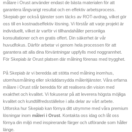
målare i Orust använder endast de bästa materialen för att
garantera långvarigt resultat och en effektiv arbetsprocess.
Skepiab ger också tjänster som täcks av ROT-avdrag, vilket gör
oss till en kostnadseffektiv lösning. Vi förstår att varje projekt är
individuellt, vilket är varför vi tillhandahåller personliga
konsultationer och en gratis offert. Din säkerhet är vår
huvudfokus. Därför arbetar vi genom hela processen för att
garantera att alla dina förväntningar uppfylls med noggrannhet.
För Skepiab är Orust platsen där målning förenas med trygghet.
På Skepiab är vi beredda att stötta med målning inomhus,
utomhusmålning eller skräddarsydda måleritjänster. Våra erfarna
målare i Orust står beredda för att realisera din vision med
exakthet och kvalitet. Vi fokuserar på att leverera högsta möjliga
kvalitet och kundtillfredsställelse i alla delar av vårt arbete.
Utforska hur Skepiab kan förnya ditt utrymme med våra premium
lösningar inom
måleri i Orust
. Kontakta oss idag och låt oss
förnya din miljö med inspirerande färger och utförande som håller
länge.