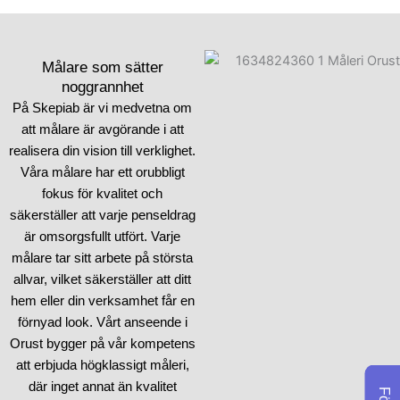
noggrannhet och
professionalism. Vår
ambition är att varje
Målare som sätter
kundupplevelse ska vara
noggrannhet
både effektiv och
På Skepiab är vi medvetna om
kostnadseffektiv. Skepiab
att målare är avgörande i att
hjälper dig att enkelt navigera
realisera din vision till verklighet.
genom rot-
Våra målare har ett orubbligt
avdragsprocessen för att
fokus för kvalitet och
öka dina besparingar.
säkerställer att varje penseldrag
Oavsett om du planerar att
är omsorgsfullt utfört. Varje
fräscha upp ett rum eller
målare tar sitt arbete på största
behöver rådgivning med en
allvar, vilket säkerställer att ditt
omfattande renovering, är vi
hem eller din verksamhet får en
redo att ge guidning och
förnyad look. Vårt anseende i
hjälp. Kontakta oss för att
Orust bygger på vår kompetens
prata om hur våra arbeten
att erbjuda högklassigt måleri,
och avdrag kan uppfylla just
där inget annat än kvalitet