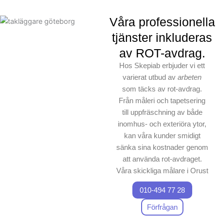
förpliktelser. Välj Skepiab för ditt nästa måleriprojekt och
Våra professionella
känn vårt fokus som ditt
optimala
val av målare och service.
tjänster inkluderas
av ROT-avdrag.
Hos Skepiab erbjuder vi ett
varierat utbud av
arbeten
som täcks av rot-avdrag.
Från måleri och tapetsering
till uppfräschning av både
inomhus- och exteriöra ytor,
kan våra kunder smidigt
sänka sina kostnader genom
att använda rot-avdraget.
Våra skickliga målare i Orust
är engagerade att leverera
010-494 77 28
hantverk av hög kvalitet,
vilket säkerställer att varje
Förfrågan
projekt utförs med