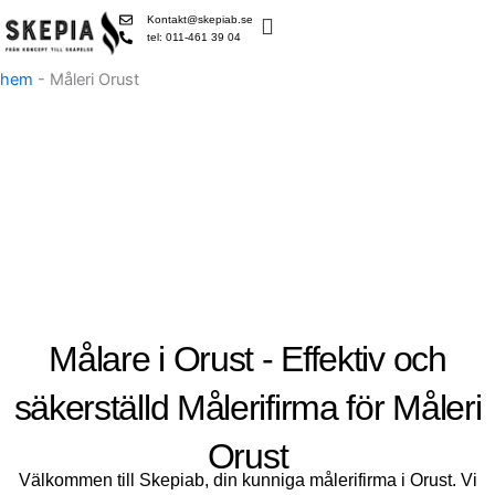
Skip
Kontakt@skepiab.se
to
tel: 011-461 39 04
content
hem
-
Måleri Orust
Målare i Orust - Effektiv och
säkerställd Målerifirma för Måleri
Orust
Välkommen till Skepiab, din kunniga målerifirma i Orust. Vi