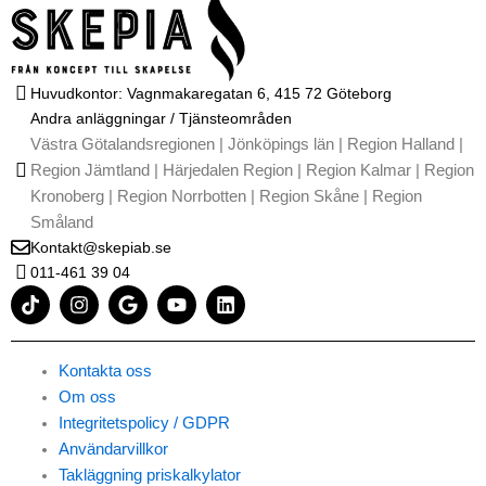
Huvudkontor: Vagnmakaregatan 6, 415 72 Göteborg
Andra anläggningar / Tjänsteområden
Västra Götalandsregionen | Jönköpings län | Region Halland |
Region Jämtland | Härjedalen Region | Region Kalmar | Region
Kronoberg | Region Norrbotten | Region Skåne | Region
Småland
Kontakt@skepiab.se
011-461 39 04
T
I
G
Y
L
i
n
o
o
i
k
s
o
u
n
t
t
g
t
k
o
a
l
u
e
Kontakta oss
k
g
e
b
d
Om oss
r
e
i
Integritetspolicy / GDPR
a
n
m
Användarvillkor
Takläggning priskalkylator