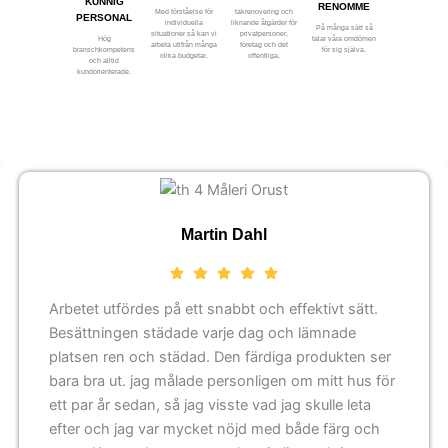
KUNNIG
RENOMME
Med förståelse för
takrenovering och
PERSONAL
individuella
liknande åtgärder för
På många sätt så
situationer så kan vi
privatpersoner,
Hög
talar våra omdömen
arbeta utifrån många
företag och det
branschkompetens
för sig själva.
olika budgetar.
offentliga.
och alltid
kundorienterade.
Martin Dahl
Arbetet utfördes på ett snabbt och effektivt sätt.
Besättningen städade varje dag och lämnade
platsen ren och städad. Den färdiga produkten ser
bara bra ut. jag målade personligen om mitt hus för
ett par år sedan, så jag visste vad jag skulle leta
efter och jag var mycket nöjd med både färg och