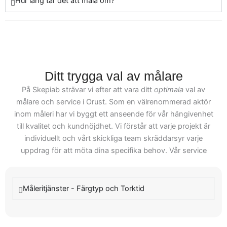
Hur lång tar det att måla om?
Orust har år av verklig
erfarenhet, vilket innebär
att vi kan hantera alla
typer av projekt,
omfattande som mindre.
Kunder anlitar oss på
Ditt trygga val av målare
grund av vår pålitlighet
På Skepiab strävar vi efter att vara ditt
optimala
val av
och förmåga att erbjuda
målare och service i Orust. Som en välrenommerad aktör
resultat som överglänser
inom måleri har vi byggt ett anseende för vår hängivenhet
förväntningarna. Gör som
till kvalitet och kundnöjdhet. Vi förstår att varje projekt är
många andra i Orust och
individuellt och vårt skickliga team skräddarsyr varje
välj Skepiab för ditt nästa
uppdrag för att möta dina specifika behov. Vår service
måleriprojekt och upplev
inkluderar allt från mindre reparationer till omfattande
skillnaden som erfarna
färgprojekt, och vi säkerställer alltid förstklassigt resultat.
Vår långa erfarenhet och expertis gör oss till det självklara
målare kan göra.
Måleritjänster - Färgtyp och Torktid
valet när det kommer till målare i Orust. Vi vill att du ska
känna dig trygg med vårt arbete, och vi erbjuder därför en
kostnadsfri offert så att du kan upptäcka våra tjänster utan