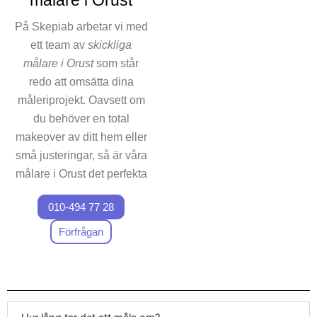
målare i Orust
och vårt måleriföretag är
därför fokuserat på
På Skepiab arbetar vi med
kundtillfredsställelse på
ett team av
skickliga
högsta nivå. Oavsett om det
målare i Orust
som står
är ett mindre eller stort
redo att omsätta dina
projekt, är vi på Skepiab
måleriprojekt. Oavsett om
beredda att hjälpa dig i varje
du behöver en total
steg av vägen.
makeover av ditt hem eller
små justeringar, så är våra
målare i Orust det perfekta
valet för att garantera att
010-494 77 28
arbetet utförs med högsta
kvalitet. Att ha ett team av
Förfrågan
erfarna målare gör hela
skillnaden när det kommer
till att leverera målning i
toppklass. Våra målare i