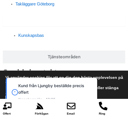
Takläggare Göteborg
Kunskapsbas
Kunskapsbas
Tjänsteområden
Snabb kontakt
Vi använder cookies för att ge dig den bästa upplevelsen på
* Fyll i formuläret och skicka dina frågor eller feedback omedelbart
vår webbplats.
Kund från Ljungby beställde precis
Du kan läsa mer om vilka cookies vi använder eller stänga
offert
av dem i
cookie policy
Kronobergs län • 13:39
Acceptera
Neka
Offert
Förfrågan
Email
Ring