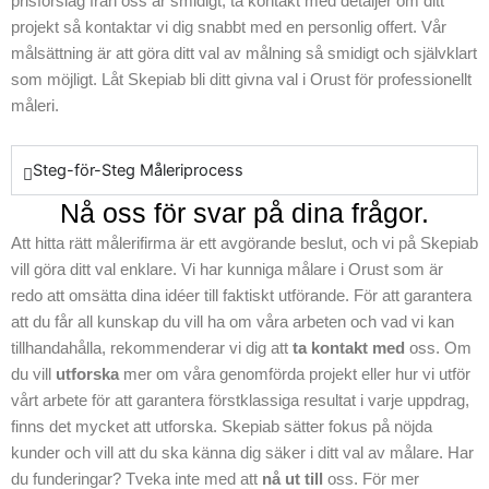
prisförslag från oss är smidigt; ta kontakt med detaljer om ditt
projekt så kontaktar vi dig snabbt med en personlig offert. Vår
målsättning är att göra ditt val av målning så smidigt och självklart
som möjligt. Låt Skepiab bli ditt givna val i Orust för professionellt
måleri.
Steg-för-Steg Måleriprocess
Nå oss för svar på dina frågor.
Att hitta rätt målerifirma är ett avgörande beslut, och vi på Skepiab
vill göra ditt val enklare. Vi har kunniga målare i Orust som är
redo att omsätta dina idéer till faktiskt utförande. För att garantera
att du får all kunskap du vill ha om våra arbeten och vad vi kan
tillhandahålla, rekommenderar vi dig att
ta kontakt med
oss. Om
du vill
utforska
mer om våra genomförda projekt eller hur vi utför
vårt arbete för att garantera förstklassiga resultat i varje uppdrag,
finns det mycket att utforska. Skepiab sätter fokus på nöjda
kunder och vill att du ska känna dig säker i ditt val av målare. Har
du funderingar? Tveka inte med att
nå ut till
oss. För mer