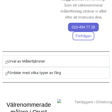
Som ett välrenommerat
måleriföretag strävar vi alltid
efter att motsvara dina
förväntningar. Om du söker
010-494 77 28
en erfaren partner inom
måleri i Orust, är vi det
Förfrågan
självklara valet. Vårt team
består av skickliga målare
fokuserade till att leverera
fantastiska resultat. Genom
Urval av Måleritjänster
att välja vår professionella
målerifirma i Orust får du
Fördelar med olika typer av färg
tillgång till tjänster av
överlägsen standard. Vi är
stolta över vår bakgrund av
framgångsrika projekt. Vi
förstår vikten av exakta
Välrenommerade
utföranden och leveranstider,