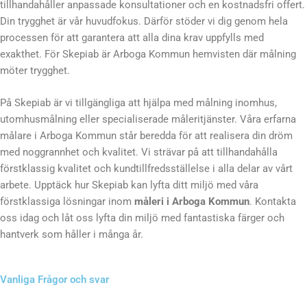
tillhandahåller anpassade konsultationer och en kostnadsfri offert.
Din trygghet är vår huvudfokus. Därför stöder vi dig genom hela
processen för att garantera att alla dina krav uppfylls med
exakthet. För Skepiab är Arboga Kommun hemvisten där målning
möter trygghet.
På Skepiab är vi tillgängliga att hjälpa med målning inomhus,
utomhusmålning eller specialiserade måleritjänster. Våra erfarna
målare i Arboga Kommun står beredda för att realisera din dröm
med noggrannhet och kvalitet. Vi strävar på att tillhandahålla
förstklassig kvalitet och kundtillfredsställelse i alla delar av vårt
arbete. Upptäck hur Skepiab kan lyfta ditt miljö med våra
förstklassiga lösningar inom
måleri i Arboga Kommun
. Kontakta
oss idag och låt oss lyfta din miljö med fantastiska färger och
hantverk som håller i många år.
Vanliga Frågor och svar