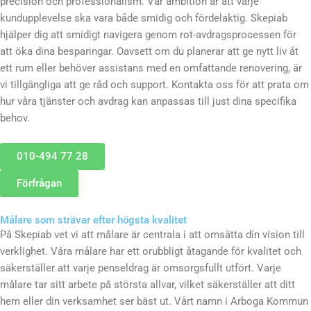
precision och professionalism. Vår ambition är att varje
kundupplevelse ska vara både smidig och fördelaktig. Skepiab
hjälper dig att smidigt navigera genom rot-avdragsprocessen för
att öka dina besparingar. Oavsett om du planerar att ge nytt liv åt
ett rum eller behöver assistans med en omfattande renovering, är
vi tillgängliga att ge råd och support. Kontakta oss för att prata om
hur våra tjänster och avdrag kan anpassas till just dina specifika
behov.
010-494 77 28
Förfrågan
Målare som strävar efter högsta kvalitet
På Skepiab vet vi att målare är centrala i att omsätta din vision till
verklighet. Våra målare har ett orubbligt åtagande för kvalitet och
säkerställer att varje penseldrag är omsorgsfullt utfört. Varje
målare tar sitt arbete på största allvar, vilket säkerställer att ditt
hem eller din verksamhet ser bäst ut. Vårt namn i Arboga Kommun