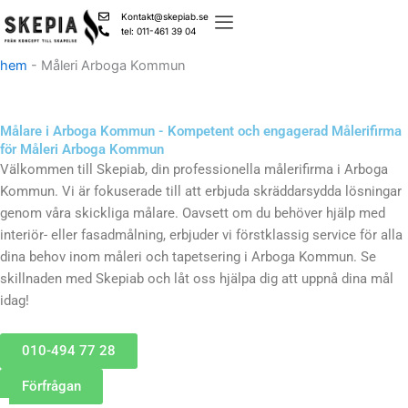
Skip
Kontakt@skepiab.se
to
tel: 011-461 39 04
content
hem
-
Måleri Arboga Kommun
Målare i Arboga Kommun - Kompetent och engagerad Målerifirma
för Måleri Arboga Kommun
Välkommen till Skepiab, din professionella målerifirma i Arboga
Kommun. Vi är fokuserade till att erbjuda skräddarsydda lösningar
genom våra skickliga målare. Oavsett om du behöver hjälp med
interiör- eller fasadmålning, erbjuder vi förstklassig service för alla
dina behov inom måleri och tapetsering i Arboga Kommun. Se
skillnaden med Skepiab och låt oss hjälpa dig att uppnå dina mål
idag!
010-494 77 28
Förfrågan