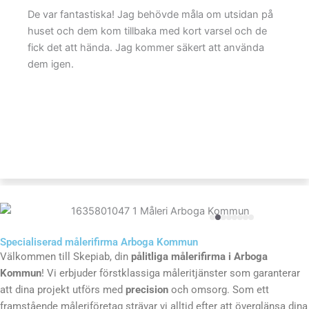
 om utsidan på
Vi kontaktade Skepiab tillsammans m
varsel och de
målerifirmor för att få offerter. Skep
 att använda
kom ut till oss snabbt och arbetade m
veckor när jag förhandlade fram priser.
Skepiab den lägsta kostnaden med hö
och mest utökad garanti. De gav mig 
beskrivning av arbetet, och vi satt u
projektets start. De slutförde måland
dagar. Skepiab kom klockan 7 för att
släpvagnen för skräpet och besättni
vid 7:30. Besättningen var mycket pro
och snabb. I slutet av projektet läm
och uppfällningsrengörare bättre än 
började. Färgen ser bra ut! Jag rek
Specialiserad målerifirma Arboga Kommun
Välkommen till Skepiab, din
pålitliga målerifirma i Arboga
Kommun
! Vi erbjuder förstklassiga måleritjänster som garanterar
att dina projekt utförs med
precision
och omsorg. Som ett
framstående måleriföretag strävar vi alltid efter att överglänsa dina