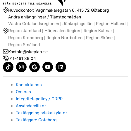
Huvudkontor: Vagnmakaregatan 6, 415 72 Göteborg
Andra anläggningar / Tjänsteområden
Västra Götalandsregionen | Jönköpings län | Region Halland |
Region Jämtland | Härjedalen Region | Region Kalmar |
Region Kronoberg | Region Norrbotten | Region Skåne |
Region Småland
Kontakt@skepiab.se
011-461 39 04
T
I
G
Y
L
i
n
o
o
i
k
s
o
u
n
t
t
g
t
k
o
a
l
u
e
Kontakta oss
k
g
e
b
d
Om oss
r
e
i
Integritetspolicy / GDPR
a
n
m
Användarvillkor
Takläggning priskalkylator
Takläggare Göteborg