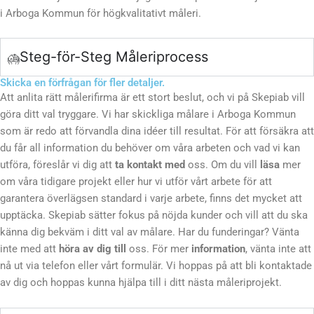
i Arboga Kommun för högkvalitativt måleri.
Steg-för-Steg Måleriprocess
Skicka en förfrågan för fler detaljer.
Att anlita rätt målerifirma är ett stort beslut, och vi på Skepiab vill
göra ditt val tryggare. Vi har skickliga målare i Arboga Kommun
som är redo att förvandla dina idéer till resultat. För att försäkra att
du får all information du behöver om våra arbeten och vad vi kan
utföra, föreslår vi dig att
ta kontakt med
oss. Om du vill
läsa
mer
om våra tidigare projekt eller hur vi utför vårt arbete för att
garantera överlägsen standard i varje arbete, finns det mycket att
upptäcka. Skepiab sätter fokus på nöjda kunder och vill att du ska
känna dig bekväm i ditt val av målare. Har du funderingar? Vänta
inte med att
höra av dig till
oss. För mer
information
, vänta inte att
nå ut via telefon eller vårt formulär. Vi hoppas på att bli kontaktade
av dig och hoppas kunna hjälpa till i ditt nästa måleriprojekt.