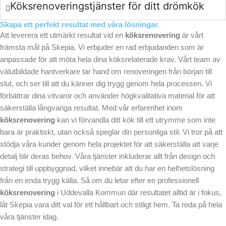
Köksrenoveringstjänster för ditt drömkök
Skapa ett perfekt resultat med våra lösningar.
Att leverera ett utmärkt resultat vid en
köksrenovering
är vårt
främsta mål på Skepia. Vi erbjuder en rad erbjudanden som är
anpassade för att möta hela dina köksrelaterade krav. Vårt team av
välutbildade hantverkare tar hand om renoveringen från början till
slut, och ser till att du känner dig trygg genom hela processen. Vi
förbättrar dina vitvaror och använder högkvalitativa material för att
säkerställa långvariga resultat. Med vår erfarenhet inom
köksrenovering
kan vi förvandla ditt kök till ett utrymme som inte
bara är praktiskt, utan också speglar din personliga stil. Vi tror på att
stödja våra kunder genom hela projektet för att säkerställa att varje
detalj blir deras behov. Våra tjänster inkluderar allt från design och
strategi till uppbyggnad, vilket innebär att du har en helhetslösning
från en enda trygg källa. Så om du letar efter en professionell
köksrenovering
i Uddevalla Kommun där resultatet alltid är i fokus,
låt Skepia vara ditt val för ett hållbart och stiligt hem. Ta reda på hela
våra tjänster idag.