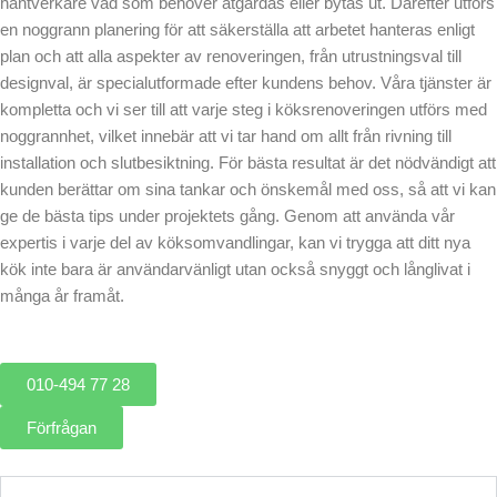
hantverkare vad som behöver åtgärdas eller bytas ut. Därefter utförs
en noggrann planering för att säkerställa att arbetet hanteras enligt
plan och att alla aspekter av renoveringen, från utrustningsval till
designval, är specialutformade efter kundens behov. Våra tjänster är
kompletta och vi ser till att varje steg i köksrenoveringen utförs med
noggrannhet, vilket innebär att vi tar hand om allt från rivning till
installation och slutbesiktning. För bästa resultat är det nödvändigt att
kunden berättar om sina tankar och önskemål med oss, så att vi kan
ge de bästa tips under projektets gång. Genom att använda vår
expertis i varje del av köksomvandlingar, kan vi trygga att ditt nya
kök inte bara är användarvänligt utan också snyggt och långlivat i
många år framåt.
010-494 77 28
Förfrågan