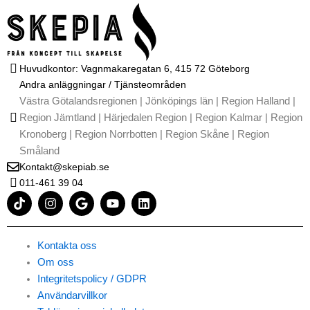
Huvudkontor: Vagnmakaregatan 6, 415 72 Göteborg
Andra anläggningar / Tjänsteområden
Västra Götalandsregionen | Jönköpings län | Region Halland |
Region Jämtland | Härjedalen Region | Region Kalmar | Region
Kronoberg | Region Norrbotten | Region Skåne | Region
Småland
Kontakt@skepiab.se
011-461 39 04
T
I
G
Y
L
i
n
o
o
i
k
s
o
u
n
t
t
g
t
k
o
a
l
u
e
Kontakta oss
k
g
e
b
d
Om oss
r
e
i
Integritetspolicy / GDPR
a
n
m
Användarvillkor