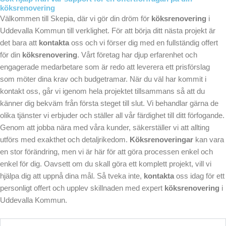
köksrenovering
Välkommen till Skepia, där vi gör din dröm för
köksrenovering
i
Uddevalla Kommun till verklighet. För att börja ditt nästa projekt är
det bara att
kontakta
oss och vi förser dig med en fullständig offert
för din
köksrenovering
. Vårt företag har djup erfarenhet och
engagerade medarbetare som är redo att leverera ett prisförslag
som möter dina krav och budgetramar. När du väl har kommit i
kontakt oss, går vi igenom hela projektet tillsammans så att du
känner dig bekväm från första steget till slut. Vi behandlar gärna de
olika tjänster vi erbjuder och ställer all vår färdighet till ditt förfogande.
Genom att jobba nära med våra kunder, säkerställer vi att allting
utförs med exakthet och detaljrikedom.
Köksrenoveringar
kan vara
en stor förändring, men vi är här för att göra processen enkel och
enkel för dig. Oavsett om du skall göra ett komplett projekt, vill vi
hjälpa dig att uppnå dina mål. Så tveka inte,
kontakta
oss idag för ett
personligt offert och upplev skillnaden med expert
köksrenovering
i
Uddevalla Kommun.