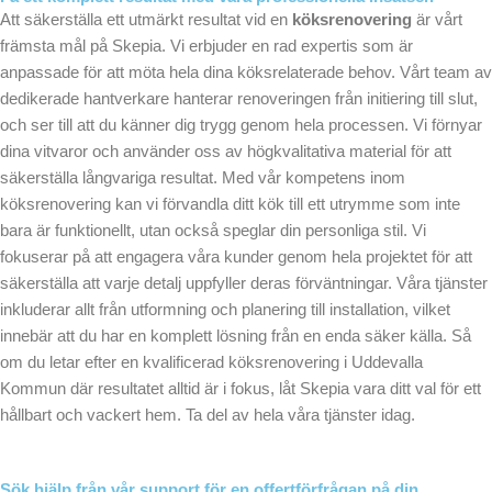
Att säkerställa ett utmärkt resultat vid en
köksrenovering
är vårt
främsta mål på Skepia. Vi erbjuder en rad expertis som är
anpassade för att möta hela dina köksrelaterade behov. Vårt team av
dedikerade hantverkare hanterar renoveringen från initiering till slut,
och ser till att du känner dig trygg genom hela processen. Vi förnyar
dina vitvaror och använder oss av högkvalitativa material för att
säkerställa långvariga resultat. Med vår kompetens inom
köksrenovering kan vi förvandla ditt kök till ett utrymme som inte
bara är funktionellt, utan också speglar din personliga stil. Vi
fokuserar på att engagera våra kunder genom hela projektet för att
säkerställa att varje detalj uppfyller deras förväntningar. Våra tjänster
inkluderar allt från utformning och planering till installation, vilket
innebär att du har en komplett lösning från en enda säker källa. Så
om du letar efter en kvalificerad köksrenovering i Uddevalla
Kommun där resultatet alltid är i fokus, låt Skepia vara ditt val för ett
hållbart och vackert hem. Ta del av hela våra tjänster idag.
Sök hjälp från vår support för en offertförfrågan på din