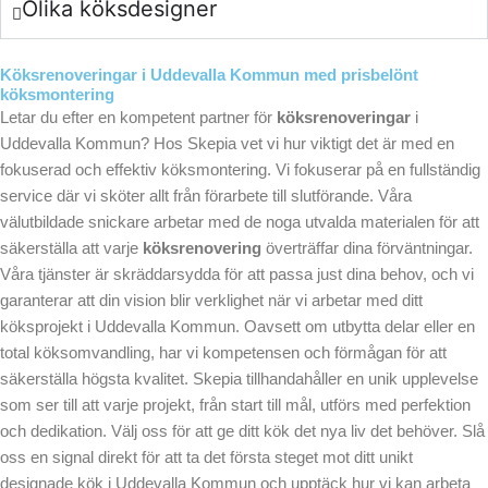
Olika köksdesigner
Köksrenoveringar i Uddevalla Kommun med prisbelönt
köksmontering
Letar du efter en kompetent partner för
köksrenoveringar
i
Uddevalla Kommun? Hos Skepia vet vi hur viktigt det är med en
fokuserad och effektiv köksmontering. Vi fokuserar på en fullständig
service där vi sköter allt från förarbete till slutförande. Våra
välutbildade snickare arbetar med de noga utvalda materialen för att
säkerställa att varje
köksrenovering
överträffar dina förväntningar.
Våra tjänster är skräddarsydda för att passa just dina behov, och vi
garanterar att din vision blir verklighet när vi arbetar med ditt
köksprojekt i Uddevalla Kommun. Oavsett om utbytta delar eller en
total köksomvandling, har vi kompetensen och förmågan för att
säkerställa högsta kvalitet. Skepia tillhandahåller en unik upplevelse
som ser till att varje projekt, från start till mål, utförs med perfektion
och dedikation. Välj oss för att ge ditt kök det nya liv det behöver. Slå
oss en signal direkt för att ta det första steget mot ditt unikt
designade kök i Uddevalla Kommun och upptäck hur vi kan arbeta