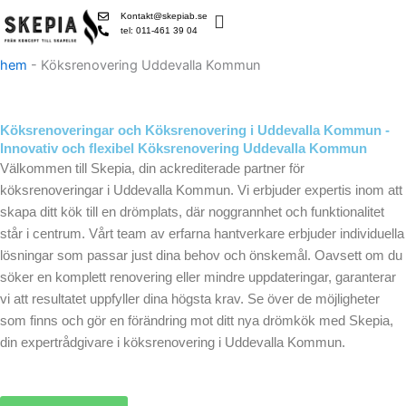
Skip
Kontakt@skepiab.se
to
tel: 011-461 39 04
content
hem
-
Köksrenovering Uddevalla Kommun
Köksrenoveringar och Köksrenovering i Uddevalla Kommun -
Innovativ och flexibel Köksrenovering Uddevalla Kommun
Välkommen till Skepia, din ackrediterade partner för
köksrenoveringar i Uddevalla Kommun. Vi erbjuder expertis inom att
skapa ditt kök till en drömplats, där noggrannhet och funktionalitet
står i centrum. Vårt team av erfarna hantverkare erbjuder individuella
lösningar som passar just dina behov och önskemål. Oavsett om du
söker en komplett renovering eller mindre uppdateringar, garanterar
vi att resultatet uppfyller dina högsta krav. Se över de möjligheter
som finns och gör en förändring mot ditt nya drömkök med Skepia,
din expertrådgivare i köksrenovering i Uddevalla Kommun.