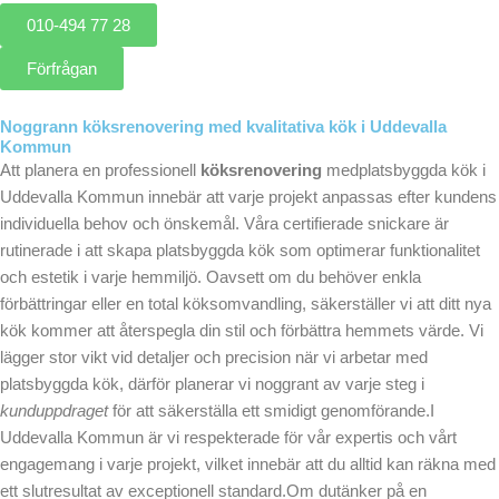
010-494 77 28
Förfrågan
Noggrann köksrenovering med kvalitativa kök i Uddevalla
Kommun
Att planera en professionell
köksrenovering
medplatsbyggda kök i
Uddevalla Kommun innebär att varje projekt anpassas efter kundens
individuella behov och önskemål. Våra certifierade snickare är
rutinerade i att skapa platsbyggda kök som optimerar funktionalitet
och estetik i varje hemmiljö. Oavsett om du behöver enkla
förbättringar eller en total köksomvandling, säkerställer vi att ditt nya
kök kommer att återspegla din stil och förbättra hemmets värde. Vi
lägger stor vikt vid detaljer och precision när vi arbetar med
platsbyggda kök, därför planerar vi noggrant av varje steg i
kunduppdraget
för att säkerställa ett smidigt genomförande.I
Uddevalla Kommun är vi respekterade för vår expertis och vårt
engagemang i varje projekt, vilket innebär att du alltid kan räkna med
ett slutresultat av exceptionell standard.Om dutänker på en