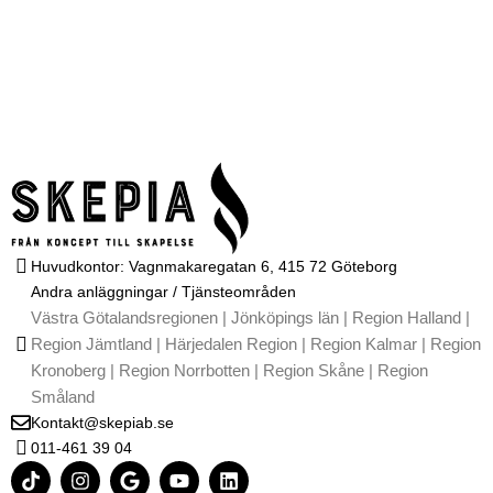
Huvudkontor: Vagnmakaregatan 6, 415 72 Göteborg
Andra anläggningar / Tjänsteområden
Västra Götalandsregionen | Jönköpings län | Region Halland |
Region Jämtland | Härjedalen Region | Region Kalmar | Region
Kronoberg | Region Norrbotten | Region Skåne | Region
Småland
Kontakt@skepiab.se
011-461 39 04
T
I
G
Y
L
i
n
o
o
i