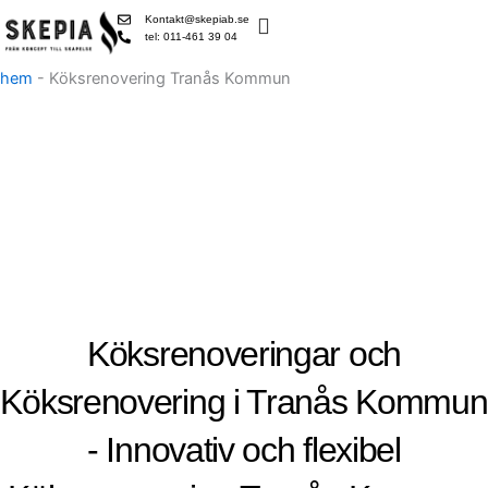
Skip
Kontakt@skepiab.se
to
tel: 011-461 39 04
content
hem
-
Köksrenovering Tranås Kommun
Köksrenoveringar och
Köksrenovering i Tranås Kommun
- Innovativ och flexibel