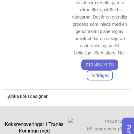
än att bara ersätta gamla
topprestanda.Om dutänker
luckor eller uppfräscha
på en köksrenovering är
väggarna. Det är en grundlig
vår expertis i att skapa
process som inleds med en
praktiska och eleganta
genomtänkt planering av
unika installationer en klar
projektet där en detaljerad
fördel. Genom att anlita
undersökning av det
oss får du ett kök som är
befintliga köket utförs. När
de aktuella stommarna
både effektivt och elegant.
010-494 77 28
inspekterats, avgör vårt
Ta kontakt med oss nu för
team av professionella
Förfrågan
att utforska dina
hantverkare vad som ska
möjligheter och se
förbättras eller ersättas.
fördelarna med ett
Olika köksdesigner
Därefter påbörjas en
skräddarsytt kök.
detaljplanering för att trygga
att arbetet sker enligt
överenskommelse och att
Köksrenoveringar i Tranås
alla aspekter av
Kommun med
renoveringen, från