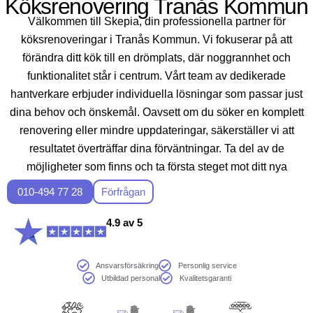
Köksrenovering Tranås Kommun
Välkommen till Skepia, din professionella partner för
köksrenoveringar i Tranås Kommun. Vi fokuserar på att
förändra ditt kök till en drömplats, där noggrannhet och
funktionalitet står i centrum. Vårt team av dedikerade
hantverkare erbjuder individuella lösningar som passar just
dina behov och önskemål. Oavsett om du söker en komplett
renovering eller mindre uppdateringar, säkerställer vi att
resultatet överträffar dina förväntningar. Ta del av de
möjligheter som finns och ta första steget mot ditt nya
drömkök med Skepia, din partner i köksrenovering i Tranås
010-494 77 28
Förfrågan
Kommun.
4.9 av 5
Ansvarsförsäkring
Personlig service
Utbildad personal
Kvalitetsgaranti