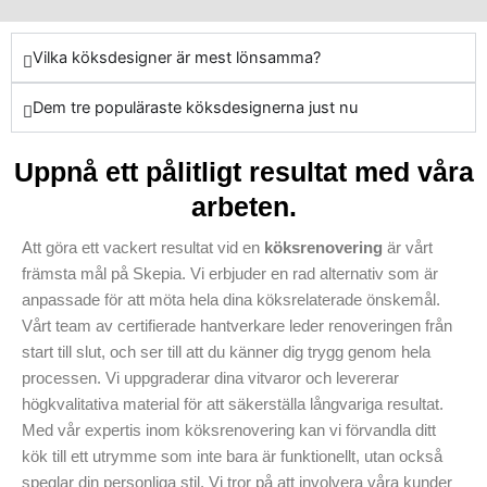
del av köksrenoveringar, kan
tjänster är flexibla för att
vi säkerställa att ditt nya kök
passa dina individuella
inte bara är funktionellt utan
preferenser, och vi ser till att
Vilka köksdesigner är mest lönsamma?
också snyggt och långlivat i
din vision blir verklighet när
många år framåt.
Dem tre populäraste köksdesignerna just nu
vi renoverar ditt kök i Tranås
Kommun. Vare sig det
handlar om uppgraderade
Uppnå ett pålitligt resultat med våra
stommar eller en fullständig
arbeten.
renovering, har vi
erfarenheten och förmågan
Att göra ett vackert resultat vid en
köksrenovering
är vårt
för att skapa perfekta
främsta mål på Skepia. Vi erbjuder en rad alternativ som är
resultat. Skepia levererar en
anpassade för att möta hela dina köksrelaterade önskemål.
unik upplevelse som
Vårt team av certifierade hantverkare leder renoveringen från
garanterar att varje projekt,
start till slut, och ser till att du känner dig trygg genom hela
från första kontakt till
processen. Vi uppgraderar dina vitvaror och levererar
färdigställande, utförs med
högkvalitativa material för att säkerställa långvariga resultat.
perfektion och dedikation.
Med vår expertis inom köksrenovering kan vi förvandla ditt
Välj oss för att ge ditt kök det
kök till ett utrymme som inte bara är funktionellt, utan också
uppgradering det förtjänar. Ta
speglar din personliga stil. Vi tror på att involvera våra kunder