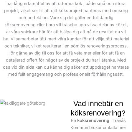
fastighetens
har lång erfarenhet av att utforma kök i både små och stora
attraktionskraft. Vi lägger
projekt, vilket ser till att ditt köksprojekt hanteras med omsorg
stor vikt vid detaljer och
och perfektion. Vare sig det gäller en fullständig
precision när vi arbetar
köksrenovering eller bara vill fräscha upp vissa delar av köket,
med skräddarsydda
är våra snickare här för att hjälpa dig att nå de resultat du vill
lösningar, därför är vi noga
ha. Vi samarbetar tätt med våra kunder för att välja rätt material
och tekniker, vilket resulterar i en sömlös renoveringsprocess.
med att planera av varje
Hör gärna av dig till oss för att få veta mer eller för att få en
steg i
kunduppdraget
för
detaljerad offert för något av de projekt du har i åtanke. Med
att säkerställa ett
oss vid din sida kan du känna dig säker att uppdraget hanteras
problemfritt
med fullt engagemang och professionellt förhållningssätt.
genomförande.I Tranås
Kommun är vi
respekterade för vår
expertis och vårt
Vad innebär en
engagemang i varje
köksrenovering?
projekt, vilket innebär att
En
köksrenovering
i Tranås
du alltid kan förvänta dig
Kommun brukar omfatta mer
ett slutresultat av