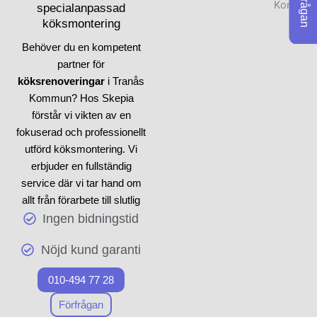
Förfrågan
specialanpassad
utrustningsval till
köksmontering
färgscheman, är
specialutformade efter
Behöver du en kompetent
kundens önskemål. Våra
partner för
tjänster är omfattande och vi
köksrenoveringar
i Tranås
ser till att varje steg i
Kommun? Hos Skepia
köksrenoveringen hanteras
förstår vi vikten av en
med omsorg, vilket innebär
fokuserad och professionellt
att vi hanterar allt från rivning
utförd köksmontering. Vi
till montering och
erbjuder en fullständig
slutbesiktning. För bästa
service där vi tar hand om
resultat är det viktigt att
allt från förarbete till slutlig
kunden delar sina idéer och
köksmontering. Våra
Ingen bidningstid
krav med oss, så att vi kan
certifierade snickare arbetar
Nöjd kund garanti
ge värdefulla
med de bästa materialen för
rekommendationer under
att garantera att varje
010-494 77 28
projektets gång. Genom att
köksrenovering
motsvarar
använda vår expertis i varje
dina förhoppningar. Våra
Förfrågan