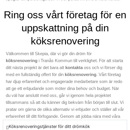
kontakt med oss nu för att
våra kunder genom hela projektet för att säkerställa att varje
komma igång mot ditt unikt
Ring oss vårt företag för en
detalj motsvarar deras förväntningar. Våra tjänster inkluderar
designade kök i Tranås
allt från design och organisering till uppbyggnad, vilket innebär
Kommun och upptäck hur vi
uppskattning på din
att du har en fullständig lösning från en enda pålitlig källa. Så
kan bistå dig med din nästa
om du letar efter en professionell köksrenovering i Tranås
köksrenovering
köksrenovering
med
Kommun där resultatet alltid är i fokus, låt Skepia vara ditt val
anpassad köksmontering.
för ett hållbart och vackert hem. Ta del av hela våra tjänster
Välkommen till Skepia, där vi gör din dröm för
idag.
köksrenovering
i Tranås Kommun till verklighet. För att starta
ditt nästa projekt är det bara att
kontakta
oss och vi förser dig
med en fullständig offert för din
köksrenovering
. Vårt företag
har djup erfarenhet och engagerade medarbetare som är redo
att ge ett erbjudande som möter dina behov och budget. När
du väl har anslutit med oss, går vi igenom hela projektet
tillsammans så att du känner dig bekväm från början till slut. Vi
pratar om gärna de olika alternativ vi erbjuder och ställer all vår
erfarenhet till ditt förfogande. Genom att jobba nära med våra
kunder, säkerställer vi att varje uppgift utförs med omsorg och
Köksrenoveringstjänster för ditt drömkök