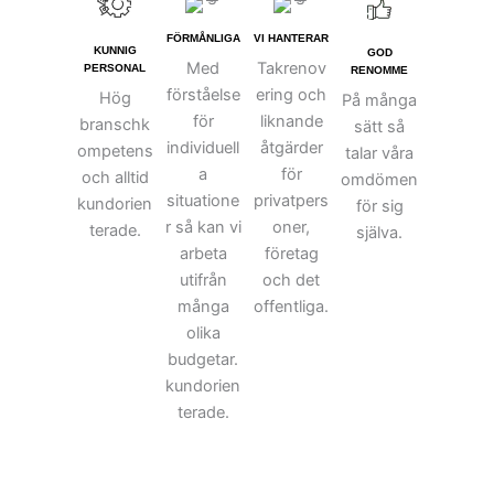
FÖRMÅNLIGA
VI HANTERAR
KUNNIG
GOD
Med
Takrenov
PERSONAL
RENOMME
förståelse
ering och
Hög
På många
för
liknande
branschk
sätt så
individuell
åtgärder
ompetens
talar våra
a
för
och alltid
omdömen
situatione
privatpers
kundorien
för sig
r så kan vi
oner,
terade.
själva.
arbeta
företag
utifrån
och det
många
offentliga.
olika
budgetar.
kundorien
terade.