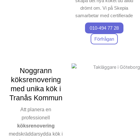
skapa det nya köket du alltid
drömt om. Vi på Skepia
samarbetar med certifierade
hantverkare för att garantera
010-494 77 28
att varje detalj i processen,
från design till leverans,
Förfrågan
uppfyller våra kunders
önskemål. Att renovera
köket kan kännas som en
utmaning, men vårt team
Noggrann
guidar dig genom hela
köksrenovering
projektet för att minimera din
med unika kök i
oro. Vi erbjuder unika
Tranås Kommun
kökslösningar som är
skräddarsydda för dina
Att planera en
preferenser, vilket skapar ditt
professionell
kök till något unikt. Vårt mål
köksrenovering
är att förvandla ditt hem med
medskräddarsydda kök i
ett
förbättrat
och praktiskt