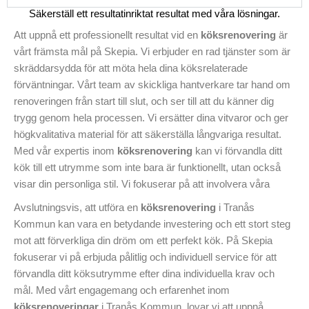
detaljrikedom.
Köksrenoveringar
kan vara en stor förändring,
Säkerställ ett resultatinriktat resultat med våra lösningar.
men vi är här för att göra processen effektiv och okomplicerad
för dig. Oavsett om du skall göra ett litet projekt, vill vi hjälpa
Att uppnå ett professionellt resultat vid en
köksrenovering
är
dig att uppnå dina mål. Så vänta inte,
kontakta
oss idag för ett
vårt främsta mål på Skepia. Vi erbjuder en rad tjänster som är
skräddarsytt kostnadsförslag och se skillnaden med kvalitativ
skräddarsydda för att möta hela dina köksrelaterade
köksrenovering
i Tranås Kommun.
förväntningar. Vårt team av skickliga hantverkare tar hand om
renoveringen från start till slut, och ser till att du känner dig
trygg genom hela processen. Vi ersätter dina vitvaror och ger
högkvalitativa material för att säkerställa långvariga resultat.
Med vår expertis inom
köksrenovering
kan vi förvandla ditt
kök till ett utrymme som inte bara är funktionellt, utan också
visar din personliga stil. Vi fokuserar på att involvera våra
kunder genom hela projektet för att säkerställa att varje detalj
Avslutningsvis, att utföra en
köksrenovering
i Tranås
uppfyller deras önskemål. Våra lösningar inkluderar allt från
Kommun kan vara en betydande investering och ett stort steg
utformning och planering till montering, vilket innebär att du har
mot att förverkliga din dröm om ett perfekt kök. På Skepia
en komplett lösning från en enda tillförlitlig källa. Så om du letar
fokuserar vi på erbjuda pålitlig och individuell service för att
efter en professionell
köksrenovering
i Tranås Kommun där
förvandla ditt köksutrymme efter dina individuella krav och
resultatet alltid är i fokus, låt Skepia vara ditt val för ett hållbart
mål. Med vårt engagemang och erfarenhet inom
och elegant hem. Utforska hela våra tjänster idag.
köksrenoveringar
i Tranås Kommun, lovar vi att uppnå