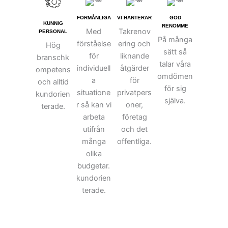
FÖRMÅNLIGA
VI HANTERAR
GOD
KUNNIG
RENOMME
Med
Takrenov
PERSONAL
På många
förståelse
ering och
Hög
sätt så
för
liknande
branschk
talar våra
individuell
åtgärder
ompetens
omdömen
a
för
och alltid
för sig
situatione
privatpers
kundorien
själva.
r så kan vi
oner,
terade.
arbeta
företag
utifrån
och det
många
offentliga.
olika
budgetar.
kundorien
terade.