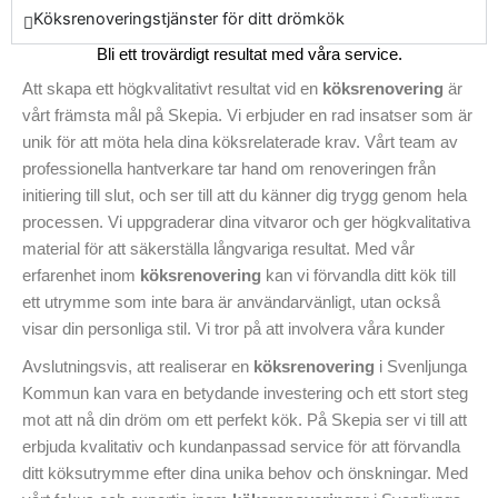
att jobba nära med våra kunder, säkerställer vi att varje steg
Köksrenoveringstjänster för ditt drömkök
utförs med noggrannhet och högsta kvalitet.
Bli ett trovärdigt resultat med våra service.
Köksrenoveringar
kan vara en stor förändring, men vi är här
för att göra processen smidig och friktionsfri för dig. Oavsett
Att skapa ett högkvalitativt resultat vid en
köksrenovering
är
om du planerar ett komplett projekt, vill vi hjälpa dig att uppnå
vårt främsta mål på Skepia. Vi erbjuder en rad insatser som är
dina mål. Så tveka inte,
kontakta
oss idag för ett skräddarsytt
unik för att möta hela dina köksrelaterade krav. Vårt team av
prisförslag och upplev skillnaden med erfaren
köksrenovering
professionella hantverkare tar hand om renoveringen från
i Svenljunga Kommun.
initiering till slut, och ser till att du känner dig trygg genom hela
processen. Vi uppgraderar dina vitvaror och ger högkvalitativa
material för att säkerställa långvariga resultat. Med vår
erfarenhet inom
köksrenovering
kan vi förvandla ditt kök till
ett utrymme som inte bara är användarvänligt, utan också
visar din personliga stil. Vi tror på att involvera våra kunder
genom hela projektet för att säkerställa att varje detalj uppfyller
Avslutningsvis, att realiserar en
köksrenovering
i Svenljunga
deras behov. Våra erbjudanden inkluderar allt från utformning
Kommun kan vara en betydande investering och ett stort steg
och planering till montering, vilket innebär att du har en
mot att nå din dröm om ett perfekt kök. På Skepia ser vi till att
allomfattande lösning från en enda pålitlig källa. Så om du letar
erbjuda kvalitativ och kundanpassad service för att förvandla
efter en kvalitativ
köksrenovering
i Svenljunga Kommun där
ditt köksutrymme efter dina unika behov och önskningar. Med
resultatet alltid är i fokus, låt Skepia vara ditt val för ett hållbart