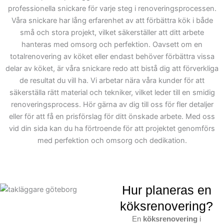
Vi vet hur viktigt det är
professionella snickare för varje steg i renoveringsprocessen.
med detaljer och precision
Våra snickare har lång erfarenhet av att förbättra kök i både
när vi arbetar med
små och stora projekt, vilket säkerställer att ditt arbete
skräddarsydda lösningar,
hanteras med omsorg och perfektion. Oavsett om en
därför är vi noga med att
totalrenovering av köket eller endast behöver förbättra vissa
planera av varje steg i
delar av köket, är våra snickare redo att bistå dig att förverkliga
kunduppdraget
för att
de resultat du vill ha. Vi arbetar nära våra kunder för att
säkerställa rätt material och tekniker, vilket leder till en smidig
säkerställa ett problemfritt
renoveringsprocess. Hör gärna av dig till oss för fler detaljer
genomförande.I
eller för att få en prisförslag för ditt önskade arbete. Med oss
Svenljunga Kommun är vi
vid din sida kan du ha förtroende för att projektet genomförs
erkända för vår expertis
med perfektion och omsorg och dedikation.
och vårt engagemang i
varje projekt, vilket
innebär att du alltid kan
räkna med ett slutresultat
Hur planeras en
av exceptionell
köksrenovering?
standard.Om dutänker på
En
köksrenovering
i
en köksrenovering är vår