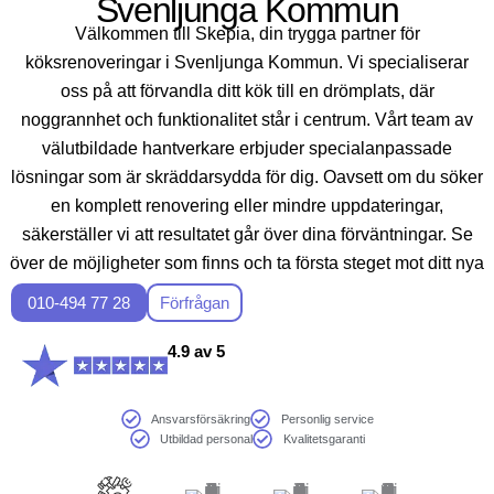
Svenljunga Kommun
Välkommen till Skepia, din trygga partner för
köksrenoveringar i Svenljunga Kommun. Vi specialiserar
oss på att förvandla ditt kök till en drömplats, där
noggrannhet och funktionalitet står i centrum. Vårt team av
välutbildade hantverkare erbjuder specialanpassade
lösningar som är skräddarsydda för dig. Oavsett om du söker
en komplett renovering eller mindre uppdateringar,
säkerställer vi att resultatet går över dina förväntningar. Se
över de möjligheter som finns och ta första steget mot ditt nya
drömkök med Skepia, din expertrådgivare i köksrenovering i
010-494 77 28
Förfrågan
Svenljunga Kommun.
4.9 av 5
Ansvarsförsäkring
Personlig service
Utbildad personal
Kvalitetsgaranti