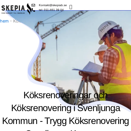
Skip
Kontakt@skepiab.se
to
tel: 011-461 39 04
content
hem
-
Köksrenovering Svenljunga Kommun
Köksrenoveringar och
Köksrenovering i Svenljunga
Kommun - Trygg Köksrenovering