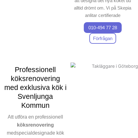
att designa det nya köket du
alltid drömt om. Vi på Skepia
anlitar certifierade
hantverkare för att garantera
010-494 77 28
att varje detalj i processen,
från bygg till leverans,
Förfrågan
uppfyller våra kunders
önskemål. Att göra om köket
kan upplevas krävande, men
vårt team leder dig genom
Professionell
hela projektet för att
köksrenovering
minimera din oro. Vi
med exklusiva kök i
levererar specialdesignade
Svenljunga
kökslösningar som
Kommun
anpassas efter dina behov,
vilket förvandlar ditt kök
Att utföra en professionell
verkligen unikt. Vårt mål är
köksrenovering
att förvandla ditt hem med ett
medspecialdesignade kök
praktiskt
och effektivt kök