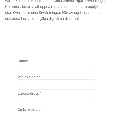
vårt fokus och expertis inom
köksrenoveringar
i Svenljunga
och vackert hem. Utforska hela våra erbjudanden idag.
Kommun, lovar vi att uppnå resultat som inte bara uppfyller
utan överträffar dina förväntningar. Hör av dig till oss för att
diskutera hur vi kan hjälpa dig att nå dina mål.
Namn*
Vad ska göras?*
E-postadress *
Ca kvm takyta*