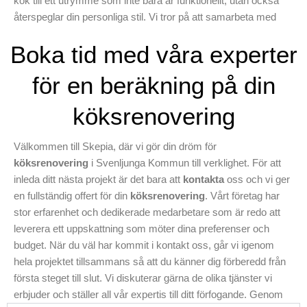
kök till ett utrymme som inte bara är funktionellt, utan också
oss en signal direkt för att ta
återspeglar din personliga stil. Vi tror på att samarbeta med
det första steget mot ditt nya
våra kunder genom hela projektet för att säkerställa att varje
kök i Svenljunga Kommun
Boka tid med våra experter
detalj motsvarar deras preferenser. Våra tjänster inkluderar allt
och utforska hur vi kan
från planering och organisering till installation, vilket innebär att
arbeta med dig med din
för en beräkning på din
du har en fullständig lösning från en enda pålitlig källa. Så om
nästa
köksrenovering
med
du letar efter en kvalificerad köksrenovering i Svenljunga
köksrenovering
specialdesignad montering.
Kommun där resultatet alltid är i fokus, låt Skepia vara ditt val
för ett hållbart och vackert hem. Ta del av hela våra tjänster
Välkommen till Skepia, där vi gör din dröm för
idag.
köksrenovering
i Svenljunga Kommun till verklighet. För att
inleda ditt nästa projekt är det bara att
kontakta
oss och vi ger
en fullständig offert för din
köksrenovering
. Vårt företag har
stor erfarenhet och dedikerade medarbetare som är redo att
leverera ett uppskattning som möter dina preferenser och
budget. När du väl har kommit i kontakt oss, går vi igenom
hela projektet tillsammans så att du känner dig förberedd från
första steget till slut. Vi diskuterar gärna de olika tjänster vi
erbjuder och ställer all vår expertis till ditt förfogande. Genom