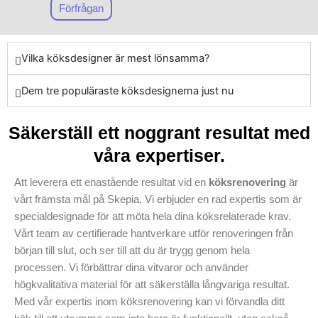
köksomvandlingar, kan vi
tjänster är specialdesignade
Förfrågan
trygga att ditt nya kök inte
för att passa dina specifika
bara är användarvänligt utan
krav, och vi ser till att din
också stilfullt och långlivat i
vision blir verklighet när vi
Vilka köksdesigner är mest lönsamma?
många år framåt.
renoverar ditt kök i
Dem tre populäraste köksdesignerna just nu
Svenljunga Kommun. Om du
behöver uppgraderade
stommar eller en total
Säkerställ ett noggrant resultat med
köksomvandling, har vi
våra expertiser.
erfarenheten och
färdigheterna för att leverera
Att leverera ett enastående resultat vid en
köksrenovering
är
det bästa. Skepia
vårt främsta mål på Skepia. Vi erbjuder en rad expertis som är
tillhandahåller en unik
specialdesignade för att möta hela dina köksrelaterade krav.
upplevelse som garanterar
Vårt team av certifierade hantverkare utför renoveringen från
att varje projekt, från start till
början till slut, och ser till att du är trygg genom hela
mål, utförs med perfektion
processen. Vi förbättrar dina vitvaror och använder
och dedikation. Lita på vårt
högkvalitativa material för att säkerställa långvariga resultat.
företag för att ge ditt kök det
Med vår expertis inom köksrenovering kan vi förvandla ditt
förbättring det behöver. Slå