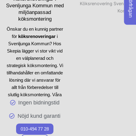
Förfrågan
Svenljunga Kommun med
utrustningsval till
miljöanpassad
kulörplanering, är
köksmontering
specialutformade efter
kundens preferenser. Våra
Önskar du en kunnig partner
tjänster är heltäckande och
för
köksrenoveringar
i
vi ser till att varje steg i
Svenljunga Kommun? Hos
köksrenoveringen hanteras
Skepia lägger vi stor vikt vid
med omsorg, vilket innebär
en välplanerad och
att vi hanterar allt från rivning
strategisk köksmontering. Vi
till installation och
tillhandahåller en omfattande
slutbesiktning. För bästa
lösning där vi ansvarar för
resultat är det viktigt att
allt från förberedelser till
kunden kommunicerar sina
slutlig köksmontering. Våra
visioner och önskemål med
erfarna snickare arbetar med
Ingen bidningstid
oss, så att vi kan erbjuda
de noga utvalda materialen
Nöjd kund garanti
bästa råd under projektets
för att garantera att varje
gång. Genom att använda
köksrenovering
motsvarar
010-494 77 28
vår kompetens i varje del av
dina förhoppningar. Våra