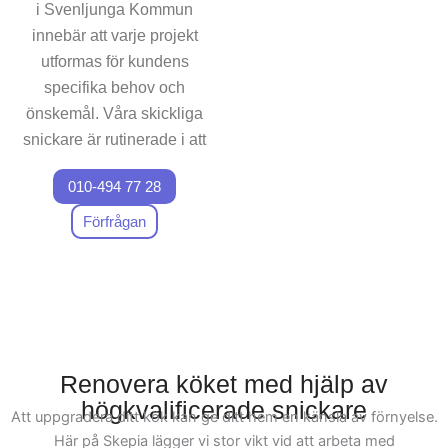
i Svenljunga Kommun
där du kan skapa minnen
med familjen. Med vår
innebär att varje projekt
expertis inom
utformas för kundens
köksrenoveringar i
specifika behov och
Svenljunga Kommun är vi
önskemål. Våra skickliga
redo för att hantera alla
snickare är rutinerade i att
aspekter av ditt projekt, och
skapa skräddarsydda
vi ser fram emot att arbeta
010-494 77 28
köksdesigns som
med dig för att förverkliga din
maximerar funktionalitet
Förfrågan
vision av det perfekta köket.
och estetik i varje
hemmiljö. Oavsett om du
behöver mindre
förändringar eller en total
köksomvandling, lovar vi
att ditt nya kök kommer att
Renovera köket med hjälp av
spegla dina visioner och
högkvalificerade snickare
Att uppgradera ditt kök kan ge ditt hem en känsla av förnyelse.
förbättra hemmets värde.
Här på Skepia lägger vi stor vikt vid att arbeta med