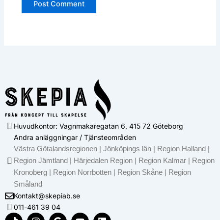
Huvudkontor: Vagnmakaregatan 6, 415 72 Göteborg
Andra anläggningar / Tjänsteområden
Västra Götalandsregionen | Jönköpings län | Region Halland |
Region Jämtland | Härjedalen Region | Region Kalmar | Region
Kronoberg | Region Norrbotten | Region Skåne | Region
Småland
Kontakt@skepiab.se
011-461 39 04
T
I
G
Y
L