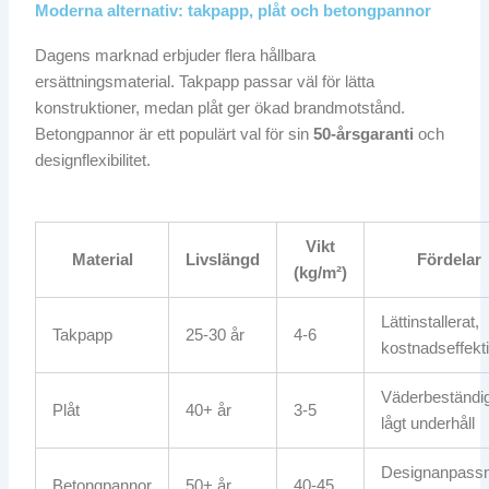
Moderna alternativ: takpapp, plåt och betongpannor
Dagens marknad erbjuder flera hållbara
ersättningsmaterial. Takpapp passar väl för lätta
konstruktioner, medan plåt ger ökad brandmotstånd.
Betongpannor är ett populärt val för sin
50-årsgaranti
och
designflexibilitet.
Vikt
Material
Livslängd
Fördelar
(kg/m²)
Lättinstallerat,
Takpapp
25-30 år
4-6
kostnadseffekti
Väderbeständig
Plåt
40+ år
3-5
lågt underhåll
Designanpassn
Betongpannor
50+ år
40-45