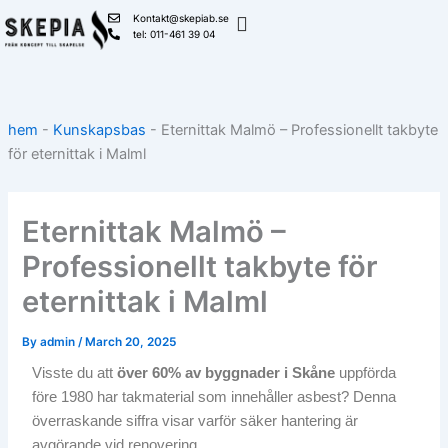
Skip
Kontakt@skepiab.se
to
tel: 011-461 39 04
content
hem
-
Kunskapsbas
-
Eternittak Malmö – Professionellt takbyte
för eternittak i Malml
Eternittak Malmö –
Professionellt takbyte för
eternittak i Malml
By
admin
/
March 20, 2025
Visste du att
över 60% av byggnader i Skåne
uppförda
före 1980 har takmaterial som innehåller asbest? Denna
överraskande siffra visar varför säker hantering är
avgörande vid renovering.