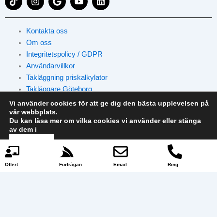
i
n
o
o
i
k
s
o
u
n
t
t
g
t
k
o
a
l
u
e
Kontakta oss
k
g
e
b
d
Om oss
r
e
i
Integritetspolicy / GDPR
a
n
m
Användarvillkor
Takläggning priskalkylator
Takläggare Göteborg
Vi använder cookies för att ge dig den bästa upplevelsen på
vår webbplats.
Kunskapsbas
Du kan läsa mer om vilka cookies vi använder eller stänga
av dem i
cookie policy
Kunskapsbas
Acceptera
Neka
Offert
Förfrågan
Email
Ring
Tjänsteområden
Snabb kontakt