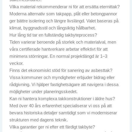
Vilka material rekommenderar ni för att ersätta eternittak?
Moderna alternativ som takpapp, plåt eller betongpannor
ger bättre isolering och längre livslängd. Valet baseras på
klimat, byggnadsstil och långsiktig hållbarhet.
Hur lång tid tar en fullständig takbyteprocess?
Tiden varierar beroende på storlek och materialval, men
våra certifierade hantverkare arbetar effektivt för att
minimera störningar. En normal projektlängd är 1–3
veckor.
Finns det ekonomiskt stöd för sanering av asbesttak?
Vissa kommuner och myndigheter erbjuder bidrag eller
rådgivning. Vi hjälper fastighetsägare att navigera i dessa
möjligheter under planeringsskedet.
Kan ni hantera komplexa takkonstruktioner i äldre hus?
Med över 40 års erfarenhet specialiserar vi oss på att
bevara historiska detaljer samtidigt som vi moderniserar
strukturen med dagens teknik.
Vilka garantier ger ni efter ett färdigt takbyte?