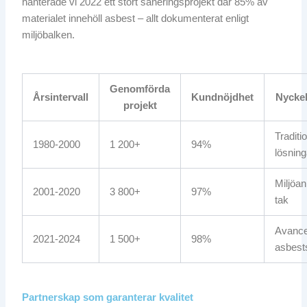
hanterade vi 2022 ett stort saneringsprojekt där 85% av
materialet innehöll asbest – allt dokumenterat enligt
miljöbalken.
Genomförda
Årsintervall
Kundnöjdhet
Nycke
projekt
Traditi
1980-2000
1 200+
94%
lösning
Miljöa
2001-2020
3 800+
97%
tak
Avanc
2021-2024
1 500+
98%
asbest
Partnerskap som garanterar kvalitet