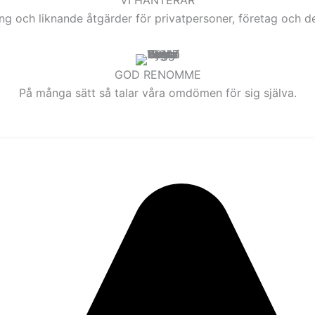
g och liknande åtgärder för privatpersoner, företag och de
GOD RENOMME
På många sätt så talar våra omdömen för sig själva.