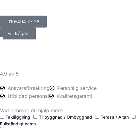
010-494 77 28
Förfrågan
4.9 av 5
Ansvarsförsäkring
Personlig service
Utbildad personal
Kvalitetsgaranti
Vad behöver du hjälp med?
Takläggning
Tillbyggnad / Ombyggnad
Terass / Altan
Fullständigt namn