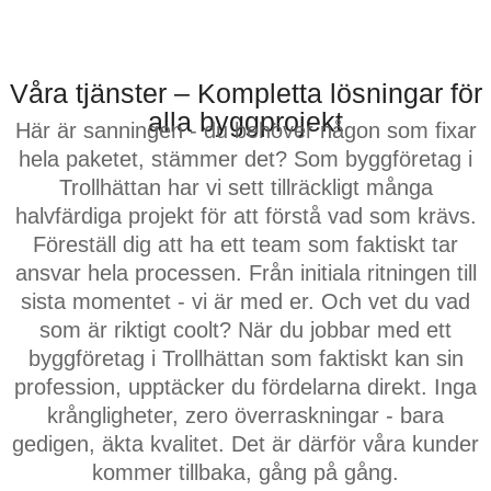
själv.
Efter alla år i branschen
Våra tjänster – Kompletta lösningar för
(och uppriktigt sagt,
alla byggprojekt
Här är sanningen - du behöver någon som fixar
mycket erfarenheter) har vi
hela paketet, stämmer det? Som byggföretag i
byggt mer än bara hus – vi
Trollhättan har vi sett tillräckligt många
har etablerat ett rykte som
halvfärdiga projekt för att förstå vad som krävs.
det mest pålitliga
Föreställ dig att ha ett team som faktiskt tar
byggföretaget i Trollhättan.
ansvar hela processen. Från initiala ritningen till
Våra medarbetare och
sista momentet - vi är med er. Och vet du vad
projektledare? De tar den
som är riktigt coolt? När du jobbar med ett
extra milen. Varje. Enda.
byggföretag i Trollhättan som faktiskt kan sin
Projekt.
profession, upptäcker du fördelarna direkt. Inga
krångligheter, zero överraskningar - bara
Här är vad som skiljer oss
gedigen, äkta kvalitet. Det är därför våra kunder
speciella: Vi betraktar ditt
kommer tillbaka, gång på gång.
projekt som ett mästerverk,