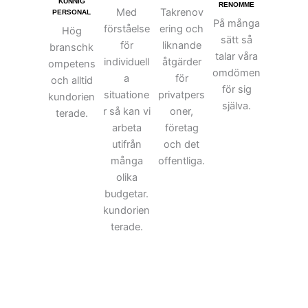
KUNNIG
RENOMME
Med
Takrenov
PERSONAL
På många
förståelse
ering och
Hög
sätt så
för
liknande
branschk
talar våra
individuell
åtgärder
ompetens
omdömen
a
för
och alltid
för sig
situatione
privatpers
kundorien
själva.
r så kan vi
oner,
terade.
arbeta
företag
utifrån
och det
många
offentliga.
olika
budgetar.
kundorien
terade.