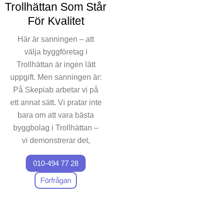
Trollhättan Som Står
För Kvalitet
Här är sanningen – att
välja byggföretag i
Trollhättan är ingen lätt
uppgift. Men sanningen är:
På Skepiab arbetar vi på
ett annat sätt. Vi pratar inte
bara om att vara bästa
byggbolag i Trollhättan –
vi demonstrerar det,
projekt efter projekt.
010-494 77 28
Föreställ dig ett team som
är fokuserade på kvalitet
Förfrågan
och som faktiskt
engagerar sig i ditt projekt
på samma sätt som du