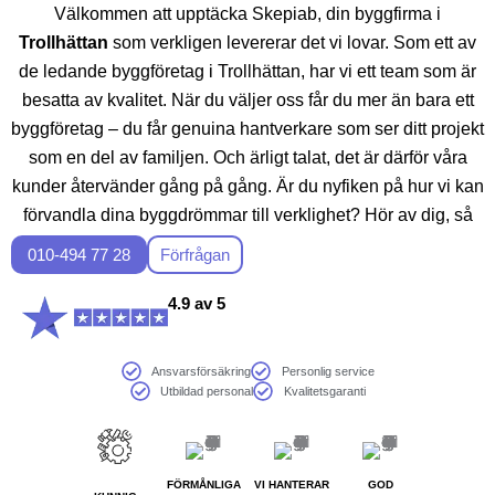
Välkommen att upptäcka Skepiab, din byggfirma i
Trollhättan
som verkligen levererar det vi lovar. Som ett av
de ledande byggföretag i Trollhättan, har vi ett team som är
besatta av kvalitet. När du väljer oss får du mer än bara ett
byggföretag – du får genuina hantverkare som ser ditt projekt
som en del av familjen. Och ärligt talat, det är därför våra
kunder återvänder gång på gång. Är du nyfiken på hur vi kan
förvandla dina byggdrömmar till verklighet? Hör av dig, så
delar vi mer över en kopp kaffe.
010-494 77 28
Förfrågan
4.9 av 5
Ansvarsförsäkring
Personlig service
Utbildad personal
Kvalitetsgaranti
FÖRMÅNLIGA
VI HANTERAR
GOD