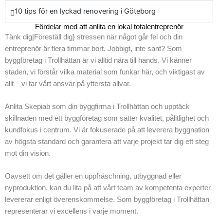
10 tips för en lyckad renovering i Göteborg
Fördelar med att anlita en lokal totalentreprenör
Tänk dig|Föreställ dig} stressen när något går fel och din
entreprenör är flera timmar bort. Jobbigt, inte sant? Som
byggföretag i Trollhättan är vi alltid nära till hands. Vi känner
staden, vi förstår vilka material som funkar här, och viktigast av
allt – vi tar vårt ansvar på yttersta allvar.
Anlita Skepiab som din byggfirma i Trollhättan och upptäck
skillnaden med ett byggföretag som sätter kvalitet, pålitlighet och
kundfokus i centrum. Vi är fokuserade på att leverera byggnation
av högsta standard och garantera att varje projekt tar dig ett steg
mot din vision.
Oavsett om det gäller en uppfräschning, utbyggnad eller
nyproduktion, kan du lita på att vårt team av kompetenta experter
levererar enligt överenskommelse. Som byggföretag i Trollhättan
representerar vi excellens i varje moment.