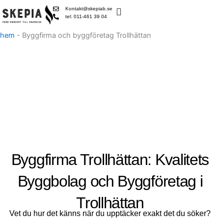
Skip
Kontakt@skepiab.se
to
tel: 011-461 39 04
content
hem
-
Byggfirma och byggföretag Trollhättan
Byggfirma Trollhättan: Kvalitets
Byggbolag och Byggföretag i
Trollhättan
Vet du hur det känns när du upptäcker exakt det du söker?