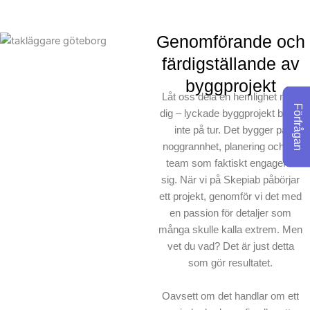
inte bara ett uppdrag. När
andra byggföretag kanske
Genomförande och
skulle ta genvägar, tar vi
färdigställande av
alltid den korrekta vägen.
byggprojekt
För oss på Skepiab är
Låt oss dela en hemlighet med
målet att skapa något vi
Förfrågan
dig – lyckade byggprojekt beror
alla kan känna stolthet för.
inte på tur. Det bygger på
noggrannhet, planering och ett
team som faktiskt engagerar
sig. När vi på Skepiab påbörjar
ett projekt, genomför vi det med
en passion för detaljer som
många skulle kalla extrem. Men
vet du vad? Det är just detta
som gör resultatet.
Oavsett om det handlar om ett