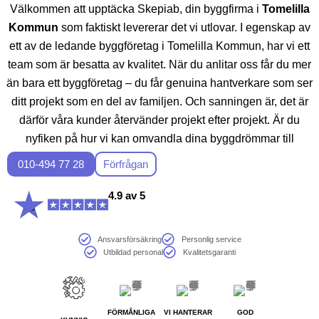
Välkommen att upptäcka Skepiab, din byggfirma i
Tomelilla
Kommun
som faktiskt levererar det vi utlovar. I egenskap av
ett av de ledande byggföretag i Tomelilla Kommun, har vi ett
team som är besatta av kvalitet. När du anlitar oss får du mer
än bara ett byggföretag – du får genuina hantverkare som ser
ditt projekt som en del av familjen. Och sanningen är, det är
därför våra kunder återvänder projekt efter projekt. Är du
nyfiken på hur vi kan omvandla dina byggdrömmar till
verklighet? Hör av dig, så berättar vi mer över en kopp kaffe.
010-494 77 28
Förfrågan
4.9 av 5
Ansvarsförsäkring
Personlig service
Utbildad personal
Kvalitetsgaranti
FÖRMÅNLIGA
VI HANTERAR
GOD