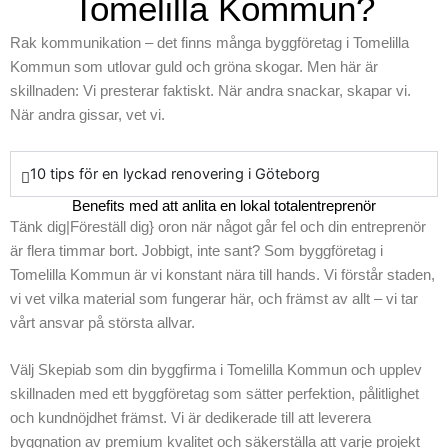
Tomelilla Kommun?
Rak kommunikation – det finns många byggföretag i Tomelilla
Kommun som utlovar guld och gröna skogar. Men här är
skillnaden: Vi presterar faktiskt. När andra snackar, skapar vi.
När andra gissar, vet vi.
10 tips för en lyckad renovering i Göteborg
Benefits med att anlita en lokal totalentreprenör
Tänk dig|Föreställ dig} oron när något går fel och din entreprenör
är flera timmar bort. Jobbigt, inte sant? Som byggföretag i
Tomelilla Kommun är vi konstant nära till hands. Vi förstår staden,
vi vet vilka material som fungerar här, och främst av allt – vi tar
vårt ansvar på största allvar.
Välj Skepiab som din byggfirma i Tomelilla Kommun och upplev
skillnaden med ett byggföretag som sätter perfektion, pålitlighet
och kundnöjdhet främst. Vi är dedikerade till att leverera
byggnation av premium kvalitet och säkerställa att varje projekt