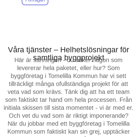
kvalitet och som verkligen
bryr sig om ditt projekt på
samma sätt som du själv.
Efter alla år i branschen
(och uppriktigt sagt,
Våra tjänster – Helhetslösningar för
mycket lärdomar) har vi
samtliga byggprojekt
Här är sanningen - du söker någon som
skapat mer än bara hus –
levererar hela paketet, eller hur? Som
vi har etablerat ett rykte
byggföretag i Tomelilla Kommun har vi sett
som det mest tillförlitliga
tillräckligt många ofullständiga projekt för att
byggföretaget i Tomelilla
veta vad som krävs. Tänk dig att ha ett team
Kommun. Våra
som faktiskt tar hand om hela processen. Från
hantverkare och
initiala skissen till sista momentet - vi är med er.
projektledare? De tar den
Och vet du vad som är riktigt imponerande?
extra milen. Varje. Enda.
När du jobbar med ett byggföretag i Tomelilla
Tillfälle.
Kommun som faktiskt kan sin grej, upptäcker