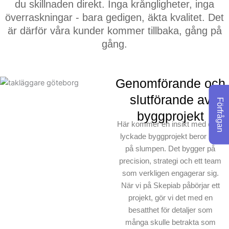
du skillnaden direkt. Inga krångligheter, inga
Detta är det som gör oss
överraskningar - bara gedigen, äkta kvalitet. Det
unika: Vi betraktar ditt
är därför våra kunder kommer tillbaka, gång på
projekt som ett hantverk,
gång.
inte bara ett jobb. När
andra byggföretag kanske
skulle ta shortcuts, väljer
Genomförande och
vi alltid den rätta vägen.
slutförande av
För oss på Skepiab
Förfrågan
byggprojekt
handlar det om att bygga
Här kommer en insikt med dig –
något vi alla kan vara
lyckade byggprojekt beror inte
stolta över.
på slumpen. Det bygger på
precision, strategi och ett team
som verkligen engagerar sig.
När vi på Skepiab påbörjar ett
projekt, gör vi det med en
besatthet för detaljer som
många skulle betrakta som