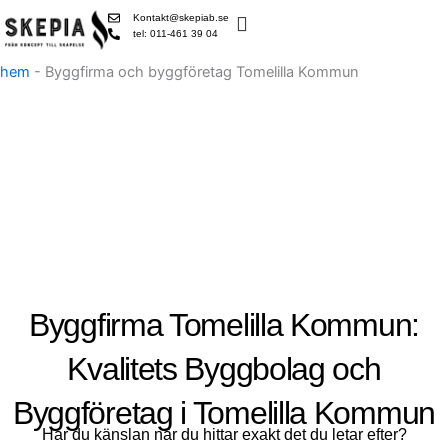
Skip
Kontakt@skepiab.se
to
tel: 011-461 39 04
content
hem
-
Byggfirma och byggföretag Tomelilla Kommun
Byggfirma Tomelilla Kommun:
Kvalitets Byggbolag och
Byggföretag i Tomelilla Kommun
Har du känslan när du hittar exakt det du letar efter?