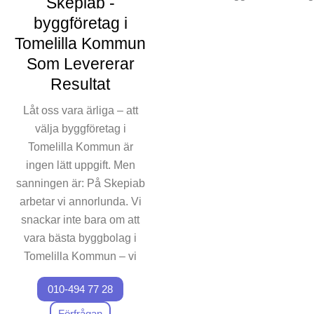
Skepiab -
byggföretag i
Tomelilla Kommun
Som Levererar
Resultat
Låt oss vara ärliga – att
välja byggföretag i
Tomelilla Kommun är
ingen lätt uppgift. Men
sanningen är: På Skepiab
arbetar vi annorlunda. Vi
snackar inte bara om att
vara bästa byggbolag i
Tomelilla Kommun – vi
demonstrerar det, projekt
010-494 77 28
efter projekt. Tänk dig ett
team som är besatta av
Förfrågan