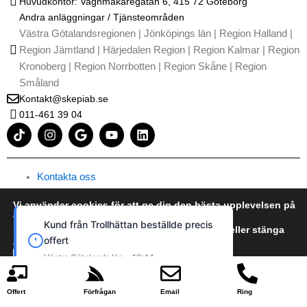
Huvudkontor: Vagnmakaregatan 6, 415 72 Göteborg
Andra anläggningar / Tjänsteområden
Västra Götalandsregionen | Jönköpings län | Region Halland |
Region Jämtland | Härjedalen Region | Region Kalmar | Region
Kronoberg | Region Norrbotten | Region Skåne | Region
Småland
Kontakt@skepiab.se
011-461 39 04
T
I
G
Y
L
i
n
o
o
i
k
s
o
u
n
t
t
g
t
k
o
a
l
u
e
Kontakta oss
k
g
e
b
d
Om oss
r
e
i
Vi använder cookies för att ge dig den bästa upplevelsen på
Integritetspolicy / GDPR
a
n
vår webbplats.
Kund från Trollhättan beställde precis
m
Användarvillkor
Du kan läsa mer om vilka cookies vi använder eller stänga
offert
av dem i
Takläggning priskalkylator
cookie policy
Västra Götalands län • 19:44
Takläggare Göteborg
Acceptera
Neka
Offert
Förfrågan
Email
Ring
Kunskapsbas