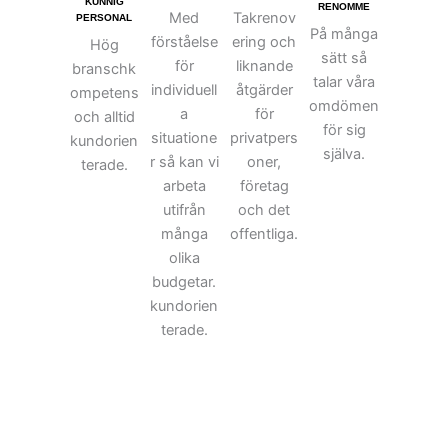
KUNNIG
RENOMME
Med
Takrenov
PERSONAL
På många
förståelse
ering och
Hög
sätt så
för
liknande
branschk
talar våra
individuell
åtgärder
ompetens
omdömen
a
för
och alltid
för sig
situatione
privatpers
kundorien
själva.
r så kan vi
oner,
terade.
arbeta
företag
utifrån
och det
många
offentliga.
olika
budgetar.
kundorien
terade.