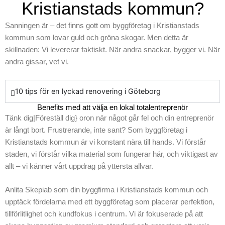
Kristianstads kommun?
Sanningen är – det finns gott om byggföretag i Kristianstads
kommun som lovar guld och gröna skogar. Men detta är
skillnaden: Vi levererar faktiskt. När andra snackar, bygger vi. När
andra gissar, vet vi.
10 tips för en lyckad renovering i Göteborg
Benefits med att välja en lokal totalentreprenör
Tänk dig|Föreställ dig} oron när något går fel och din entreprenör
är långt bort. Frustrerande, inte sant? Som byggföretag i
Kristianstads kommun är vi konstant nära till hands. Vi förstår
staden, vi förstår vilka material som fungerar här, och viktigast av
allt – vi känner vårt uppdrag på yttersta allvar.
Anlita Skepiab som din byggfirma i Kristianstads kommun och
upptäck fördelarna med ett byggföretag som placerar perfektion,
tillförlitlighet och kundfokus i centrum. Vi är fokuserade på att