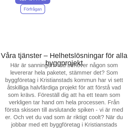
uppdrag. Föreställ dig ett
team som är fokuserade
Förfrågan
på detaljer och som
faktiskt bryr sig om ditt
projekt på samma sätt som
du själv.
Efter lång tid i branschen
Våra tjänster – Helhetslösningar för alla
(och ärligt talat, massor av
byggprojekt
Här är sanningen - du behöver någon som
lärdomar) har vi byggt mer
levererar hela paketet, stämmer det? Som
än bara hus – vi har byggt
byggföretag i Kristianstads kommun har vi sett
upp ett rykte som det mest
åtskilliga halvfärdiga projekt för att förstå vad
pålitliga byggföretaget i
som krävs. Föreställ dig att ha ett team som
Kristianstads kommun.
verkligen tar hand om hela processen. Från
Våra hantverkare och
första skissen till avslutande spiken - vi är med
projektledare? De går den
er. Och vet du vad som är riktigt coolt? När du
extra milen. Varje. Enda.
jobbar med ett byggföretag i Kristianstads
Projekt.