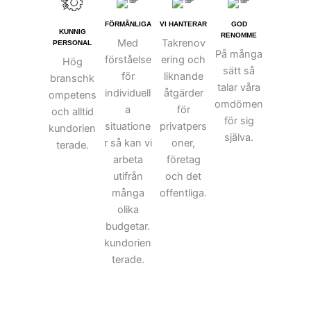
FÖRMÅNLIGA
VI HANTERAR
GOD
KUNNIG
RENOMME
Med
Takrenov
PERSONAL
På många
förståelse
ering och
Hög
sätt så
för
liknande
branschk
talar våra
individuell
åtgärder
ompetens
omdömen
a
för
och alltid
för sig
situatione
privatpers
kundorien
själva.
r så kan vi
oner,
terade.
arbeta
företag
utifrån
och det
många
offentliga.
olika
budgetar.
kundorien
terade.