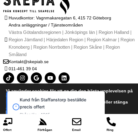
Huvudkontor: Vagnmakaregatan 6, 415 72 Göteborg
Andra anläggningar / Tjänsteområden
Västra Götalandsregionen | Jönköpings län | Region Halland |
Region Jämtland | Härjedalen Region | Region Kalmar | Region
Kronoberg | Region Norrbotten | Region Skåne | Region
Småland
Kontakt@skepiab.se
011-461 39 04
T
I
G
Y
L
i
n
o
o
i
k
s
o
u
n
t
t
g
t
k
Vi använder cookies för att ge dig den bästa upplevelsen på
o
a
l
u
e
vår webbplats.
Kontakta oss
Kund från Staffanstorp beställde
k
g
e
b
d
Du kan läsa mer om vilka cookies vi använder eller stänga
Om oss
precis offert
r
e
i
av dem i
Integritetspolicy / GDPR
a
n
cookie policy
Skåne län • 16:15
m
Användarvillkor
Acceptera
Neka
Takläggning priskalkylator
Offert
Förfrågan
Email
Ring
Takläggare Göteborg