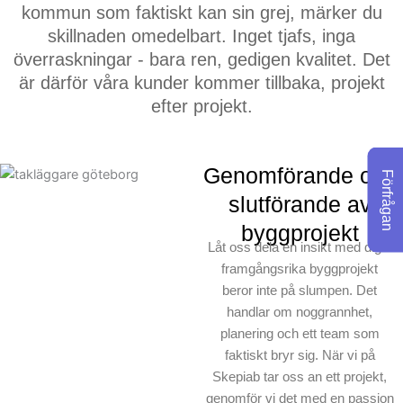
kommun som faktiskt kan sin grej, märker du
skillnaden omedelbart. Inget tjafs, inga
Här är vad som gör oss
överraskningar - bara ren, gedigen kvalitet. Det
speciella: Vi betraktar ditt
är därför våra kunder kommer tillbaka, projekt
projekt som ett hantverk,
efter projekt.
inte bara ett uppdrag. När
andra byggföretag kanske
skulle ta shortcuts, tar vi
Genomförande och
Förfrågan
alltid den korrekta vägen.
slutförande av
För oss på Skepiab är
byggprojekt
målet att bygga något vi
Låt oss dela en insikt med dig –
alla kan vara stolta över.
framgångsrika byggprojekt
beror inte på slumpen. Det
handlar om noggrannhet,
planering och ett team som
faktiskt bryr sig. När vi på
Skepiab tar oss an ett projekt,
genomför vi det med en passion