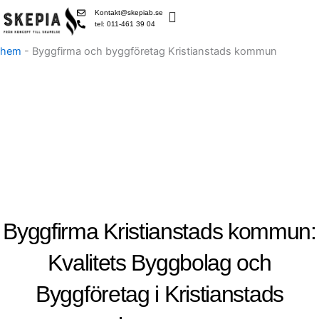
Skip
Kontakt@skepiab.se
to
tel: 011-461 39 04
content
hem
-
Byggfirma och byggföretag Kristianstads kommun
Byggfirma Kristianstads kommun:
Kvalitets Byggbolag och
Byggföretag i Kristianstads