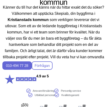
kommun
Känner du till hur det känns när du hittar exakt det du söker?
Välkommen att upptäcka Skepiab, din byggfirma i
Kristianstads kommun
som verkligen levererar det vi
utlovar. Som ett av de ledande byggföretag i Kristianstads
kommun, har vi ett team som brinner för kvalitet. När du
väljer oss får du mer än bara ett byggföretag – du får äkta
hantverkare som behandlar ditt projekt som en del av
familjen. Och ärligt talat, det är därför våra kunder kommer
tillbaka projekt efter projekt. Vill du veta hur vi kan omvandla
dina byggdrömmar till verklighet? Kontakta oss, så delar vi
010-494 77 28
Förfrågan
mer över en kopp kaffe.
4.9 av 5
Ansvarsförsäkring
Personlig service
Utbildad personal
Kvalitetsgaranti