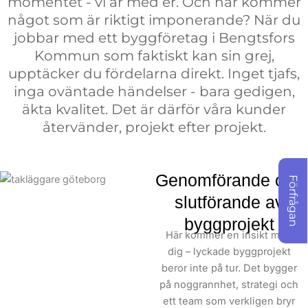
momentet - vi är med er. Och här kommer
medarbetare och
något som är riktigt imponerande? När du
projektledare? De tar den
jobbar med ett byggföretag i Bengtsfors
extra milen. Vid varje.
Kommun som faktiskt kan sin grej,
Enda. Projekt.
upptäcker du fördelarna direkt. Inget tjafs,
inga oväntade händelser - bara gedigen,
Detta är det som gör oss
äkta kvalitet. Det är därför våra kunder
speciella: Vi betraktar ditt
återvänder, projekt efter projekt.
projekt som ett hantverk,
inte bara ett jobb. När
andra byggföretag
Genomförande och
Förfrågan
möjligen kunde ta
slutförande av
genvägar, väljer vi alltid
byggprojekt
den rätta vägen. För oss
Här kommer en insikt med
på Skepiab är målet att
dig – lyckade byggprojekt
bygga något vi alla kan
beror inte på tur. Det bygger
känna stolthet för.
på noggrannhet, strategi och
ett team som verkligen bryr