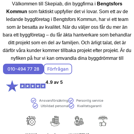
Välkommen till Skepiab, din byggfirma i
Bengtsfors
Kommun
som faktiskt uppfyller det vi lovar. Som ett av de
ledande byggföretag i Bengtsfors Kommun, har vi ett team
som är besatta av kvalitet. När du väljer oss får du mer än
bara ett byggföretag – du får äkta hantverkare som behandlar
ditt projekt som en del av familjen. Och ärligt talat, det är
därför våra kunder kommer tillbaka projekt efter projekt. Är du
nyfiken på hur vi kan omvandla dina byggdrömmar till
verklighet? Hör av dig, så delar vi mer över en fika.
010-494 77 28
Förfrågan
4.9 av 5
Ansvarsförsäkring
Personlig service
Utbildad personal
Kvalitetsgaranti