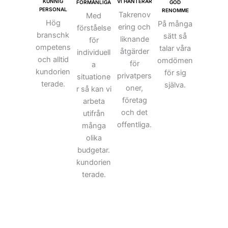
VI HANTERAR
KUNNIG
FÖRMÅNLIGA
GOD
PERSONAL
RENOMME
Takrenov
Med
Hög
På många
ering och
förståelse
branschk
sätt så
liknande
för
ompetens
talar våra
åtgärder
individuell
och alltid
omdömen
för
a
kundorien
för sig
privatpers
situatione
terade.
själva.
oner,
r så kan vi
företag
arbeta
och det
utifrån
offentliga.
många
olika
budgetar.
kundorien
terade.