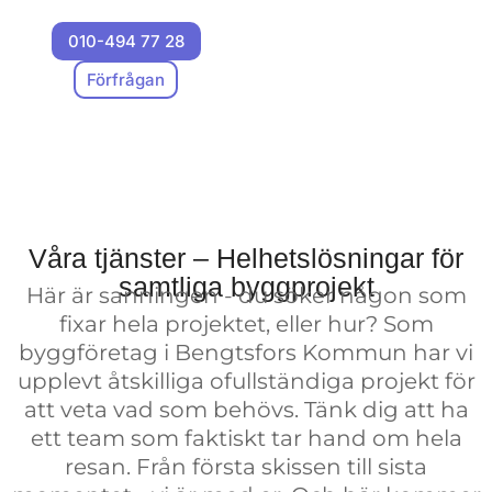
demonstrerar det, uppdrag
010-494 77 28
efter uppdrag. Föreställ
dig ett team som är
Förfrågan
besatta av detaljer och
som verkligen bryr sig om
ditt projekt på samma sätt
som du gör.
Efter lång tid i branschen
Våra tjänster – Helhetslösningar för
(och uppriktigt sagt,
samtliga byggprojekt
Här är sanningen - du söker någon som
mycket lärdomar) har vi
fixar hela projektet, eller hur? Som
byggt mer än bara
byggföretag i Bengtsfors Kommun har vi
byggnader – vi har
upplevt åtskilliga ofullständiga projekt för
etablerat ett rykte som det
att veta vad som behövs. Tänk dig att ha
mest tillförlitliga
ett team som faktiskt tar hand om hela
byggföretaget i Bengtsfors
resan. Från första skissen till sista
Kommun. Våra