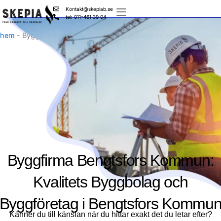
Skip
Kontakt@skepiab.se
to
tel: 011-461 39 04
content
hem
-
Byggfirma och byggföretag Bengtsfors Kommun
Byggfirma Bengtsfors Kommun:
Kvalitets Byggbolag och
Byggföretag i Bengtsfors Kommu
Känner du till känslan när du hittar exakt det du letar efter?