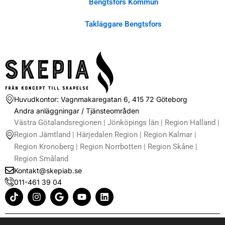
Bengtsfors Kommun
Takläggare Bengtsfors
Huvudkontor: Vagnmakaregatan 6, 415 72 Göteborg
Andra anläggningar / Tjänsteområden
Västra Götalandsregionen | Jönköpings län | Region Halland |
Region Jämtland | Härjedalen Region | Region Kalmar |
Region Kronoberg | Region Norrbotten | Region Skåne |
Region Småland
Kontakt@skepiab.se
011-461 39 04
T
I
G
Y
L
i
n
o
o
i
k
s
o
u
n
t
t
g
t
k