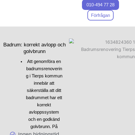
010-494 77 28
steget när du ska renovera
ett badrum är att utforma en
Förfrågan
tydlig plan och samla tips
från experter. Fundera på hur
du kan kombinera funktion
och estetik i badrummet.
Badrum: korrekt avlopp och
Kanske vill du pröva
golvbrunn
innovativa designidéer eller
Att genomföra en
nya stilar för att förnya
badrumsrenoverin
badrummet. Vid
g i Tierps kommun
badrumsrenovering är det
innebär att
också viktigt att tänka på
säkerställa att ditt
viktiga installationer, som
badrummet har ett
VVS och el, som vi kommer
korrekt
att diskutera mer i vår nästa
avloppssystem
artikel. Vi på Skepiab är här
och en godkänd
för att hjälpa dig att lyckas
golvbrunn. På
med ditt nästa
Ingen bidningstid
Skepiab är vi