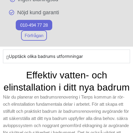
renoveringsprojekt, oavsett
experter inom
om det handlar om att
Nöjd kund garanti
badrumsrenoverin
renovera från grunden eller
g och vi erbjuder
bara uppdatera vissa delar.
010-494 77 28
högkvalitativa
Genom att samordna med
produkter för ditt
Förfrågan
professionella
projekt. När arbetet
badrumssnickare i Tierps
inleds lägger vi vikt
kommun säkerställer vi ett
vid att använda
Upptäck olika badrums utformningar
felfritt slutresultat i varje av
toppklassiga
våra projekt. Inled ditt projekt
resurser och
Effektiv vatten- och
mot ett fräscht och modernt
kreativa lösningar
badrum med Skepiab och
elinstallation i ditt nya badrum
för att skapa ett
upplev skillnaden med
praktiskt och
professionell
När du planerar en badrumsrenovering i Tierps kommun är rör-
elegant badrum.
badrumsrenovering.
och elinstallation fundamentala delar i arbetet. För att skapa ett
Vårt företag förstår
stilfullt och praktiskt badrum är badrumsrenovering avgörande för
vikten av ett
att säkerställa att ditt nya badrum uppfyller alla dina behov. säkra
korrekt
avloppssystem och noggrant genomförd eldragning är avgörande
avloppsarbete, och
för skötsel och säkerhet i badrummet. Det är också viktigt att