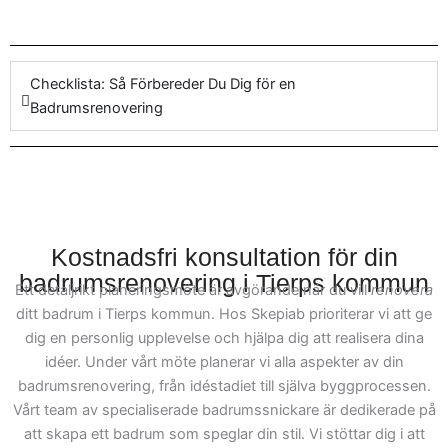
emot praktiska
renovera badrum
med ett
badrumsrenovering
fokus på kvalitet.
byggentreprenader eller
Checklista: Så Förbereder Du Dig för en
mer stilrena lösningar, så
Badrumsrenovering
är vi här för att hjälpa. För
att underlätta hela
processen, kan du enkelt
kontakta vårt team för att
diskutera ditt projekt. Vi på
Skepiab är erfarna inom
Kostnadsfri konsultation för din
olika projekt och arbetar
badrumsrenovering i Tierps kommun
Ett detaljrikt planeringsmöte är avgörande när du vill
renovera
med att möta specifika
ditt badrum i Tierps kommun. Hos Skepiab prioriterar vi att ge
krav för
dig en personlig upplevelse och hjälpa dig att realisera dina
badrumsrenovering i
idéer. Under vårt möte planerar vi alla aspekter av din
Tierps kommun. Vår
badrumsrenovering, från idéstadiet till själva byggprocessen.
målsättning är att under
Vårt team av specialiserade badrumssnickare är dedikerade på
varje projekt hjälpa våra
att skapa ett badrum som speglar din stil. Vi stöttar dig i att