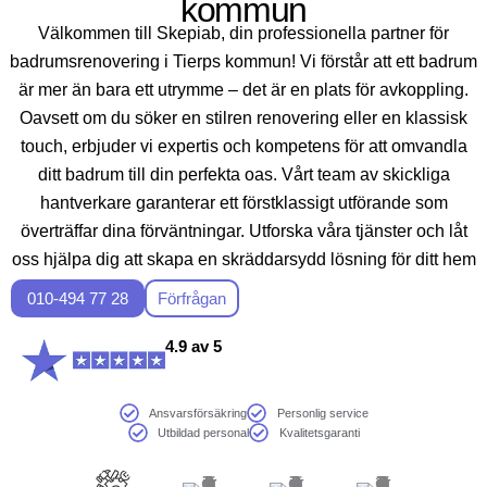
kommun
Välkommen till Skepiab, din professionella partner för
badrumsrenovering i Tierps kommun! Vi förstår att ett badrum
är mer än bara ett utrymme – det är en plats för avkoppling.
Oavsett om du söker en stilren renovering eller en klassisk
touch, erbjuder vi expertis och kompetens för att omvandla
ditt badrum till din perfekta oas. Vårt team av skickliga
hantverkare garanterar ett förstklassigt utförande som
överträffar dina förväntningar. Utforska våra tjänster och låt
oss hjälpa dig att skapa en skräddarsydd lösning för ditt hem
i Sveriges natursköna områden.
010-494 77 28
Förfrågan
4.9 av 5
Ansvarsförsäkring
Personlig service
Utbildad personal
Kvalitetsgaranti