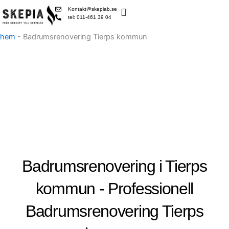
Skip
Kontakt@skepiab.se
to
tel: 011-461 39 04
content
hem
-
Badrumsrenovering Tierps kommun
Badrumsrenovering i Tierps
kommun - Professionell
Badrumsrenovering Tierps