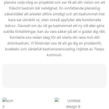
kunder från idé till färdigt
planera varje steg av projektet och ser till att din vision om ett
resultat. Därför kan du
fräscht badrum blir verklighet. En omfattande planering
räkna med Skepiab är det
säkerställer att arbetet utförs smidigt och att badrummet inte
bara ser utmärkt ut, utan också uppfyller alla funktionella
rätta valet när ditt projekt
behov. Oavsett om du vill ge badrummet ett ny stil eller göra
börjar. Välkommen att
subtila förbättringar, kan du vara säker på att vi guidar dig rätt.
kontakta oss för att se hur
Kontakta oss redan idag för att starta din resa mot ditt
vi kan stödja dig med ditt
drömbadrum. Vi förbinder oss till att ge dig en problemfri,
nästa projekt inom
kvalitativ och värdefull badrumsrenovering i hjärtat av Tierps
badrumsrenovering.
kommun.
Genom vårt erbjudande får
du inte bara en offert, men
också tillgång till våra
tjänster och expertis.