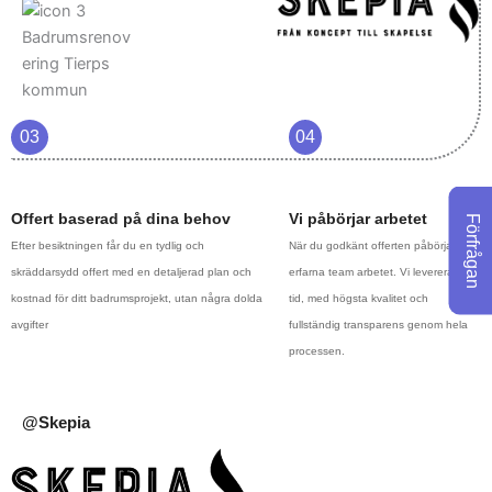
03
04
Offert baserad på dina behov
Vi påbörjar arbetet
Förfrågan
Efter besiktningen får du en tydlig och
När du godkänt offerten påbörjar vårt
skräddarsydd offert med en detaljerad plan och
erfarna team arbetet. Vi levererar i
kostnad för ditt badrumsprojekt, utan några dolda
tid, med högsta kvalitet och
avgifter
fullständig transparens genom hela
processen.
@Skepia