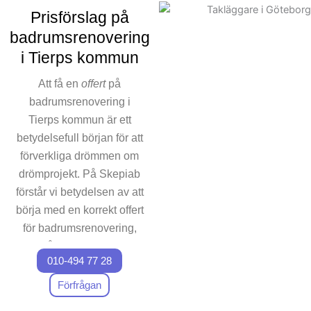
projekt badrumsprojekt
Prisförslag på
planeras och genomförs
badrumsrenovering
utan problem, från första
i Tierps kommun
kontakt till ett slutresultat. Vi
vet att din tid och ekonomi är
Att få en
offert
på
viktigt, och det är också
badrumsrenovering i
varför vi alltid arbetar efter ett
Tierps kommun är ett
bestämt schema för våra
betydelsefull början för att
badrumsrenoverings projekt.
förverkliga drömmen om
För att underlätta
kommunikationen finns vi
drömprojekt. På Skepiab
alltid tillgängliga för
förstår vi betydelsen av att
funderingar om
börja med en korrekt offert
renoveringsarbetet. Kontakta
för badrumsrenovering,
oss för att påbörja din
och våra experter ser till
badrumsrenovering i Tierps
010-494 77 28
att du får den mest
kommun och upptäck
transparenta erbjudandet.
Förfrågan
skillnaden vårt företag kan
Oavsett om du ser fram
göra när det handlar om att