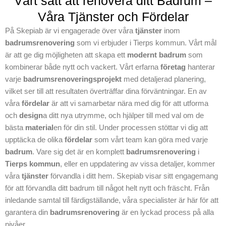
Vårt sätt att renovera ditt Badrum –
dina förväntningar,
Våra Tjänster och Fördelar
tveka inte att ta
kontakt med oss.
På Skepiab är vi engagerade över våra
tjänster
inom
Vi ser fram emot
badrumsrenovering
som vi erbjuder i Tierps kommun. Vårt mål
att stötta dig från
är att ge dig möjligheten att skapa ett
modernt badrum
som
början till slut från
kombinerar både nytt och vackert. Vårt erfarna
företag
hanterar
start till slut och ge
varje
badrumsrenoveringsprojekt
med detaljerad planering,
nytt liv åt ditt
vilket ser till att resultaten överträffar dina förväntningar. En av
badrum till din
våra
fördelar
är att vi samarbetar nära med dig för att utforma
badrumsdröm.
och
design
a ditt nya utrymme, och hjälper till med val om de
Kontakta Skepiab
bästa
material
en för din stil. Under processen stöttar vi dig att
idag för mer
upptäcka de olika
fördelar
som vårt team kan göra med varje
information och
badrum
. Vare sig det är en komplett
badrumsrenovering
i
planering av din
Tierps kommun
, eller en uppdatering av vissa detaljer, kommer
badrumsrenoverin
våra
tjänster
förvandla i ditt hem. Skepiab visar sitt engagemang
g i Tierps kommun.
för att förvandla ditt badrum till något helt nytt och fräscht. Från
inledande samtal till färdigställande, våra specialister är här för att
garantera din
badrumsrenovering
är en lyckad process på alla
nivåer.