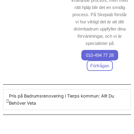
krävande process, men med
rätt hjälp blir det en smidig
process. På Skepiab förstår
vi hur viktigt det är att ditt
drömbadrum uppfyller dina
förväntningar, och vi är
specialister på
badrumsrenovering Tierps
010-494 77 28
kommun
. Vi erbjuder
omfattande tjänster för
Förfrågan
badrumsrenovering, vilket
innebär att varje
badrumsrenoverings projekt
hanteras med högsta
Pris på Badrumsrenovering i Tierps kommun: Allt Du
precision. Vårt företag
Behöver Veta
garanterar ett fast pris för
arbetet, där både produkter
och material ingår. Våra
experter ser till att hela