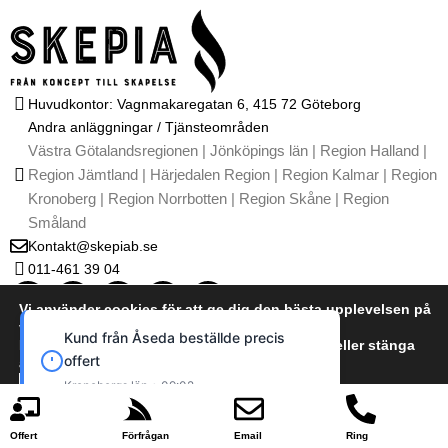
Huvudkontor: Vagnmakaregatan 6, 415 72 Göteborg
Andra anläggningar / Tjänsteområden
Västra Götalandsregionen | Jönköpings län | Region Halland |
Region Jämtland | Härjedalen Region | Region Kalmar | Region
Kronoberg | Region Norrbotten | Region Skåne | Region
Småland
Kontakt@skepiab.se
011-461 39 04
T
I
G
Y
L
i
n
o
o
i
Vi använder cookies för att ge dig den bästa upplevelsen på
k
s
o
u
n
vår webbplats.
t
t
g
t
k
Du kan läsa mer om vilka cookies vi använder eller stänga
o
a
l
u
e
Kontakta oss
Kund från Lund beställde precis offert
av dem i
k
g
e
b
d
cookie policy
Om oss
Skåne län • 19:26
r
e
i
Integritetspolicy / GDPR
a
n
Acceptera
Neka
m
Användarvillkor
Offert
Förfrågan
Email
Ring