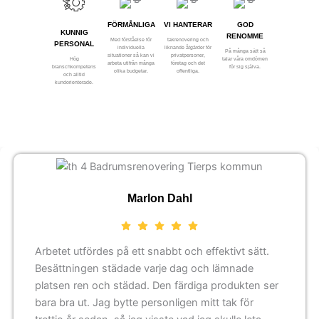
FÖRMÅNLIGA
VI HANTERAR
GOD
KUNNIG
RENOMME
Med förståelse för
takrenovering och
PERSONAL
individuella
liknande åtgärder för
På många sätt så
situationer så kan vi
privatpersoner,
Hög
talar våra omdömen
arbeta utifrån många
företag och det
branschkompetens
för sig själva.
olika budgetar.
offentliga.
och alltid
kundorienterade.
Marlon Dahl
Arbetet utfördes på ett snabbt och effektivt sätt.
Besättningen städade varje dag och lämnade
platsen ren och städad. Den färdiga produkten ser
bara bra ut. Jag bytte personligen mitt tak för