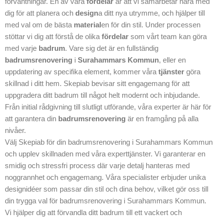
förväntningar. En av våra
fördelar
är att vi samarbetar nära med
badrumsrenoverin
dig för att planera och
design
a ditt nya utrymme, och hjälper till
g i Surahammars
med val om de bästa
material
en för din stil. Under processen
Kommun.
stöttar vi dig att förstå de olika
fördelar
som vårt team kan göra
med varje
badrum
. Vare sig det är en fullständig
badrumsrenovering
i
Surahammars Kommun
, eller en
uppdatering av specifika element, kommer våra
tjänster
göra
skillnad i ditt hem. Skepiab bevisar sitt engagemang för att
uppgradera ditt badrum till något helt modernt och inbjudande.
Från initial rådgivning till slutligt utförande, våra experter är här för
att garantera din
badrumsrenovering
är en framgång på alla
nivåer.
Välj Skepiab för din badrumsrenovering i Surahammars Kommun
och upplev skillnaden med våra experttjänster. Vi garanterar en
smidig och stressfri process där varje detalj hanteras med
noggrannhet och engagemang. Våra specialister erbjuder unika
designidéer som passar din stil och dina behov, vilket gör oss till
din trygga val för badrumsrenovering i Surahammars Kommun.
Vi hjälper dig att förvandla ditt badrum till ett vackert och