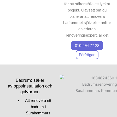
för att säkerställa ett lyckat
projekt. Oavsett om du
planerar att renovera
badrummet själv eller anlitar
en erfaren
renoveringsexpert, är det
viktigt att förstå alla aspekter
010-494 77 28
av badrumsrenovering.
Första steget när du ska
Förfrågan
renovera ett badrum är att
planera noga och samla
inspiration från andra projekt.
Fundera på hur du kan
Badrum: säker
förbättra både utseendet och
avloppsinstallation och
golvbrunn
användbarheten. Kanske vill
du pröva innovativa
Att renovera ett
designidéer eller
badrum i
designaspekter för att förnya
Surahammars
badrummet. Vid