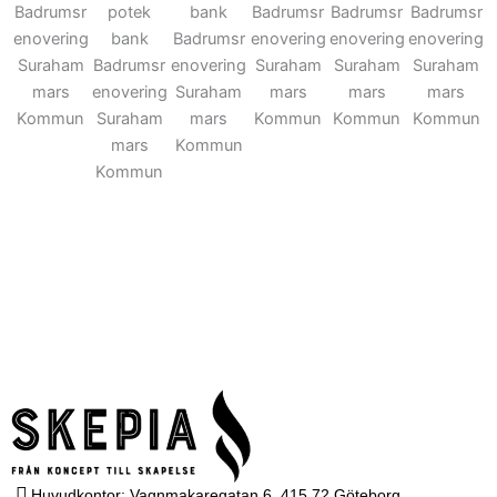
Huvudkontor: Vagnmakaregatan 6, 415 72 Göteborg