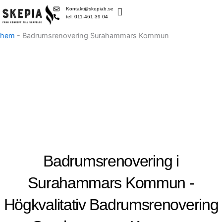
Skip
Kontakt@skepiab.se
to
tel: 011-461 39 04
content
hem
-
Badrumsrenovering Surahammars Kommun
Badrumsrenovering i
Surahammars Kommun -
Högkvalitativ Badrumsrenovering