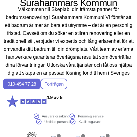
Surahammars Kommun
Välkommen till Skepiab, din främsta partner för
badrumsrenovering i Surahammars Kommun! Vi förstår att
ett badrum är mer än bara ett utrymme – det är en personlig
fristad. Oavsett om du söker en stilren renovering eller en
traditionell stil, erbjuder vi expertis och lång erfarenhet för att
omvandla ditt badrum till din drömplats. Vårt team av erfarna
hantverkare garanterar överlägsna resultat som överträffar
dina förväntningar. Utforska våra tjänster och låt oss hjälpa
dig att skapa en anpassad lösning för ditt hem i Sveriges
vackra landskap.
010-494 77 28
Förfrågan
4.9 av 5
Ansvarsförsäkring
Personlig service
Utbildad personal
Kvalitetsgaranti