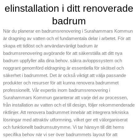
ett fräscht och modernt
elinstallation i ditt renoverade
för att skapa ett
badrum med Skepiab och
modernt badrum.
upplev skillnaden med
badrum
Vårt företag
professionell
prioriterar ett
När du planerar en badrumsrenovering i Surahammars Kommun
badrumsrenovering.
välfungerande
är dragning av vatten och el fundamentala delar i arbetet. För att
avlopp, och vi ser
skapa ett tidlöst och användarvänligt badrum är
till att kraven för
badrumsrenovering avgörande för att säkerställa att ditt nya
alla nödvändiga
badrum uppfyller alla dina behov. säkra avloppssystem och
krav. Genom att
noggrant genomförd eldragning är essentiella för skötsel och
använda tekniskt
säkerhet i badrummet. Det är också viktigt att välja passande
överlägsna
produkter och resurser för att kunna renovera badrummet
lösningar kan vi
professionellt. Vår expertis inom badrumsrenovering i
leverera ett resultat
Surahammars Kommun garanterar att varje del av processen,
som både är
från installation av vatten och el till design, följer rekommenderade
praktiskt och
riktlinjer. Att renovera badrummet innebär att integrera tekniska
vackert. Vårt team
lösningar med attraktiv utformning, vilket ger ett välorganiserat
är alltid här för att
och funktionellt badrumsutrymme. Vi tar hänsyn till ditt hems
guida dig genom
specifika behov när vi ser över badrummets layout för att