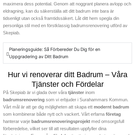
hela processen.
maximera dess potential. Genom att noggrant planera avlopp och
För att få reda på
eldragning, kan du säkerställa att ditt badrum inte bara är
mer om hur vi kan
tidsenligt utan också framtidssäkert. Låt ditt hem spegla din
hjälpa dig att få ditt
personliga stil med en förstklassig badrumsrenovering utförd av
nya badrum att
Skepiab.
möta dina
förväntningar, hör
Planeringsguide: Så Förbereder Du Dig för en
av dig till oss
Uppgradering av Ditt Badrum
direkt. Vi ser fram
emot att stötta dig
Hur vi renoverar ditt Badrum – Våra
från början till slut
från start till slut
Tjänster och Fördelar
och förvandla ditt
På Skepiab är vi glada över våra
tjänster
inom
befintliga badrum
badrumsrenovering
som vi erbjuder i Surahammars Kommun.
till din perfekta oas.
Vårt mål är att ge dig möjligheten att skapa ett
modernt badrum
Kontakta Skepiab
som kombinerar både nytt och vackert. Vårt erfarna
företag
idag för mer
hanterar varje
badrumsrenoveringsprojekt
med omsorgsfull
information och
förberedelse, vilket ser till att resultaten uppfyller dina
planering av din