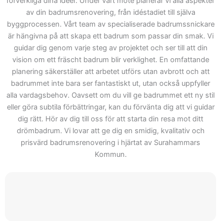
förverkliga dina idéer. Under vårt möte planerar vi alla aspekter
Vår målsättning är att
av din badrumsrenovering, från idéstadiet till själva
genom hela arbetet hjälpa
byggprocessen. Vårt team av specialiserade badrumssnickare
våra kunder från koncept
är hängivna på att skapa ett badrum som passar din smak. Vi
till slutfört arbete. Därför
guidar dig genom varje steg av projektet och ser till att din
kan du räkna med
vision om ett fräscht badrum blir verklighet. En omfattande
Skepiab är det rätta valet
planering säkerställer att arbetet utförs utan avbrott och att
badrummet inte bara ser fantastiskt ut, utan också uppfyller
när ditt projekt börjar.
alla vardagsbehov. Oavsett om du vill ge badrummet ett ny stil
Välkommen att kontakta
eller göra subtila förbättringar, kan du förvänta dig att vi guidar
oss för att se hur vi kan
dig rätt. Hör av dig till oss för att starta din resa mot ditt
hjälpa dig med ditt nästa
drömbadrum. Vi lovar att ge dig en smidig, kvalitativ och
projekt inom
prisvärd badrumsrenovering i hjärtat av Surahammars
badrumsrenovering.
Kommun.
Genom vårt erbjudande får
du inte bara en offert, men
också tillgång till våra
lösningar och expertis.