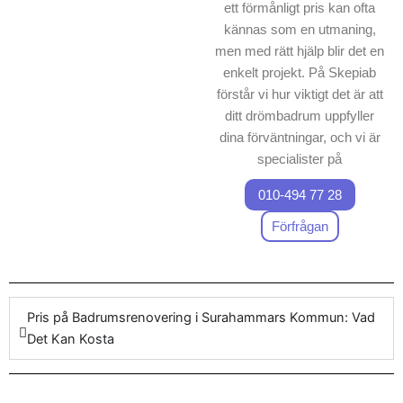
ett förmånligt pris kan ofta
kännas som en utmaning,
men med rätt hjälp blir det en
enkelt projekt. På Skepiab
förstår vi hur viktigt det är att
ditt drömbadrum uppfyller
dina förväntningar, och vi är
specialister på
badrumsrenovering
010-494 77 28
Surahammars Kommun
. Vi
erbjuder omfattande tjänster
Förfrågan
för badrumsrenovering,
vilket innebär att varje
badrumsrenoverings projekt
hanteras med största
Pris på Badrumsrenovering i Surahammars Kommun: Vad
omsorg. Vårt företag
Det Kan Kosta
garanterar ett förutsägbart
pris för arbetet, där både
högkvalitativa produkter