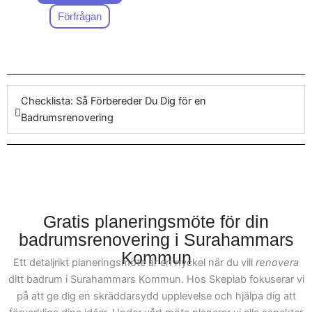
upptäck skillnaden vårt
erbjudandet. Oavsett om
Förfrågan
företag kan göra när det
du ser fram emot praktiska
handlar om att
renovera
badrumsrenovering
badrum
med ett
byggentreprenader eller
engagemang i detaljerna.
mer minimalistiska
Checklista: Så Förbereder Du Dig för en
designprojekt, så är vi här
Badrumsrenovering
för att hjälpa. För att
underlätta varje steg i
processen, kan du enkelt
kontakta vårt team för att
prata om ditt projekt. Vi på
Skepiab är erfarna inom
Gratis planeringsmöte för din
olika projekt och arbetar
badrumsrenovering i Surahammars
med att möta specifika
Kommun
Ett detaljrikt planeringsmöte är en nyckel när du vill
renovera
krav för
ditt badrum i Surahammars Kommun. Hos Skepiab fokuserar vi
badrumsrenovering i
på att ge dig en skräddarsydd upplevelse och hjälpa dig att
Surahammars Kommun.