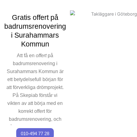
ingår. Våra experter ser till
att hela projekt
Gratis offert på
badrumsprojekt planeras
badrumsrenovering
och genomförs effektivt, från
i Surahammars
första kontakt till ett nytt
badrum. Vi vet att projektets
Kommun
tid och kostnad är viktigt,
Att få en
offert
på
och det är också varför vi
badrumsrenovering i
alltid arbetar efter ett
Surahammars Kommun är
välplanerat schema för våra
badrumsrenoverings projekt.
ett betydelsefull början för
För att underlätta
att förverkliga drömprojekt.
kommunikationen finns vi
På Skepiab förstår vi
alltid tillgängliga för frågor om
vikten av att börja med en
renoveringsarbetet. Kontakta
korrekt offert för
oss för att påbörja din
badrumsrenovering, och
badrumsrenovering i
våra experter ser till att du
Surahammars Kommun och
010-494 77 28
får den mest transparenta