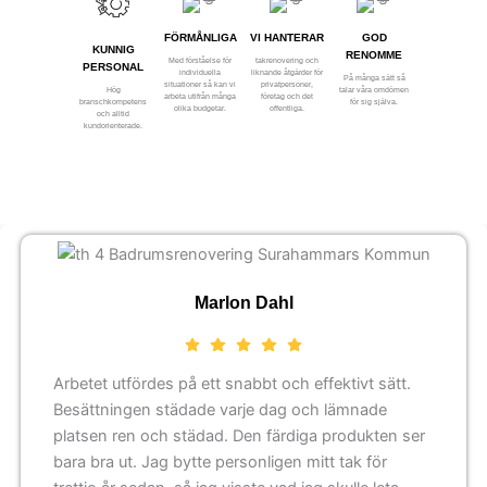
FÖRMÅNLIGA
VI HANTERAR
GOD
KUNNIG
RENOMME
Med förståelse för
takrenovering och
PERSONAL
individuella
liknande åtgärder för
På många sätt så
situationer så kan vi
privatpersoner,
Hög
talar våra omdömen
arbeta utifrån många
företag och det
branschkompetens
för sig själva.
olika budgetar.
offentliga.
och alltid
kundorienterade.
Marlon Dahl
Arbetet utfördes på ett snabbt och effektivt sätt.
Besättningen städade varje dag och lämnade
platsen ren och städad. Den färdiga produkten ser
bara bra ut. Jag bytte personligen mitt tak för