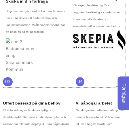
Skicka in din förfråga
Vår expert besöker dig för en
Börja med att fylla i vårt enkla formulär online,
noggrann besiktning av badrummet.
där du beskriver ditt badrumbehov och
Vi ser över alla detaljer och
kontaktinformation. Vi återkopplar snabbt för
säkerställer att vi förstår dina behov
att boka en tid för besiktning.
03
04
Förfrågan
Offert baserad på dina behov
Vi påbörjar arbetet
Efter besiktningen får du en tydlig och
När du godkänt offerten påbörjar vårt
skräddarsydd offert med en detaljerad plan och
erfarna team arbetet. Vi levererar i
kostnad för ditt badrumsprojekt, utan några dolda
tid, med högsta kvalitet och