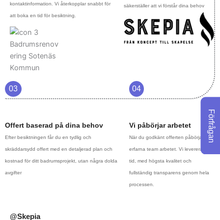
kontaktinformation. Vi återkopplar snabbt för
säkerställer att vi förstår dina behov
att boka en tid för besiktning.
03
04
Förfrågan
Offert baserad på dina behov
Vi påbörjar arbetet
Efter besiktningen får du en tydlig och
När du godkänt offerten påbörjar vårt
skräddarsydd offert med en detaljerad plan och
erfarna team arbetet. Vi levererar i
kostnad för ditt badrumsprojekt, utan några dolda
tid, med högsta kvalitet och
avgifter
fullständig transparens genom hela
processen.
@Skepia