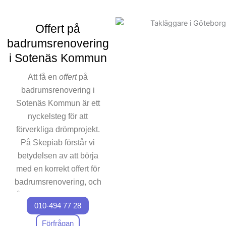
ingår. Våra experter ser till
att hela projekt
Offert på
badrumsprojekt planeras
badrumsrenovering
och genomförs smidigt, från
i Sotenäs Kommun
första kontakt till ett helt
färdigt badrum. Vi vet att tid
Att få en
offert
på
och budget är viktigt, och det
badrumsrenovering i
är också varför vi alltid
Sotenäs Kommun är ett
arbetar efter ett välplanerat
nyckelsteg för att
schema för våra
förverkliga drömprojekt.
badrumsrenoverings projekt.
För att underlätta
På Skepiab förstår vi
kommunikationen finns vi
betydelsen av att börja
alltid tillgängliga för
med en korrekt offert för
funderingar om
badrumsrenovering, och
renoveringsarbetet. Kontakta
våra experter ser till att du
oss för att påbörja din
010-494 77 28
får den mest klara och
badrumsrenovering i
tydliga erbjudandet.
Förfrågan