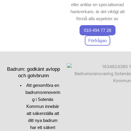
eller anlitar en specialiserad
hantverkare, är det viktigt att
förstå alla aspekter av
badrumsrenovering. Första
010-494 77 28
steget när du ska renovera
ett badrum är att ha en
Förfrågan
strukturerad strategi och
samla råd från proffs.
Fundera på hur du kan
optimera badrummets
Badrum: godkänt avlopp
funktionalitet och stil. Kanske
och golvbrunn
vill du välja moderna
Att genomföra en
lösningar eller nya stilar för
badrumsrenoverin
att förnya badrummet. Vid
g i Sotenäs
badrumsrenovering är det
Kommun innebär
också viktigt att tänka på
att säkerställa att
tekniska detaljer, som avlopp
ditt nya badrum
och elinstallation, som vi
har ett säkert
kommer att diskutera mer i