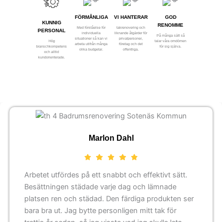
FÖRMÅNLIGA
VI HANTERAR
GOD
KUNNIG
RENOMME
Med förståelse för
takrenovering och
PERSONAL
individuella
liknande åtgärder för
På många sätt så
situationer så kan vi
privatpersoner,
Hög
talar våra omdömen
arbeta utifrån många
företag och det
branschkompetens
för sig själva.
olika budgetar.
offentliga.
och alltid
kundorienterade.
Marlon Dahl
Arbetet utfördes på ett snabbt och effektivt sätt.
Besättningen städade varje dag och lämnade
platsen ren och städad. Den färdiga produkten ser
bara bra ut. Jag bytte personligen mitt tak för