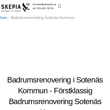
Skip
Kontakt@skepiab.se
to
tel: 011-461 39 04
content
hem
-
Badrumsrenovering Sotenäs Kommun
Badrumsrenovering i Sotenäs
Kommun - Förstklassig
Badrumsrenovering Sotenäs