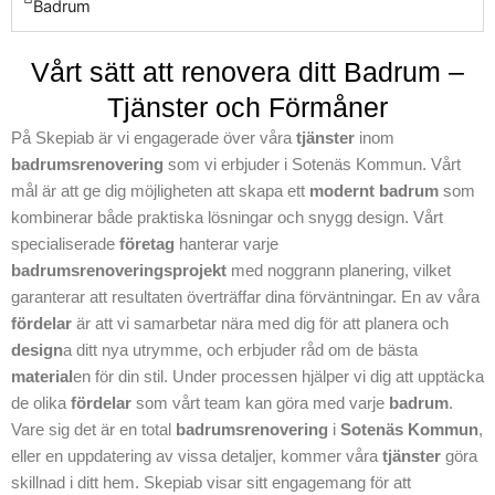
få reda på mer om
Badrum
hur vi kan hjälpa
dig att få ditt nya
Vårt sätt att renovera ditt Badrum –
badrum att möta
Tjänster och Förmåner
dina förväntningar,
kontakta oss redan
På Skepiab är vi engagerade över våra
tjänster
inom
idag. Vi ser fram
badrumsrenovering
som vi erbjuder i Sotenäs Kommun. Vårt
emot att hjälpa dig
mål är att ge dig möjligheten att skapa ett
modernt badrum
som
genom hela
kombinerar både praktiska lösningar och snygg design. Vårt
projektet från start
specialiserade
företag
hanterar varje
till slut och skapa
badrumsrenoveringsprojekt
med noggrann planering, vilket
en ny känsla i ditt
garanterar att resultaten överträffar dina förväntningar. En av våra
badrum till din
fördelar
är att vi samarbetar nära med dig för att planera och
drömoas. Kontakta
design
a ditt nya utrymme, och erbjuder råd om de bästa
Skepiab idag för
material
en för din stil. Under processen hjälper vi dig att upptäcka
mer information
de olika
fördelar
som vårt team kan göra med varje
badrum
.
och planering av
Vare sig det är en total
badrumsrenovering
i
Sotenäs Kommun
,
din
eller en uppdatering av vissa detaljer, kommer våra
tjänster
göra
badrumsrenoverin
skillnad i ditt hem. Skepiab visar sitt engagemang för att