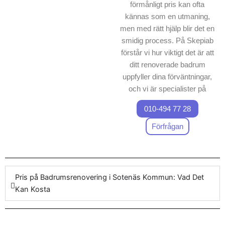
förmånligt pris kan ofta
kännas som en utmaning,
men med rätt hjälp blir det en
smidig process. På Skepiab
förstår vi hur viktigt det är att
ditt renoverade badrum
uppfyller dina förväntningar,
och vi är specialister på
badrumsrenovering Sotenäs
010-494 77 28
Kommun
. Vi erbjuder
kompletta lösningar för
Förfrågan
badrumsrenovering, vilket
innebär att varje
badrumsrenoverings projekt
hanteras med högsta
Pris på Badrumsrenovering i Sotenäs Kommun: Vad Det
precision. Vårt företag
Kan Kosta
garanterar ett fast pris för
arbetet, där både
högkvalitativa produkter