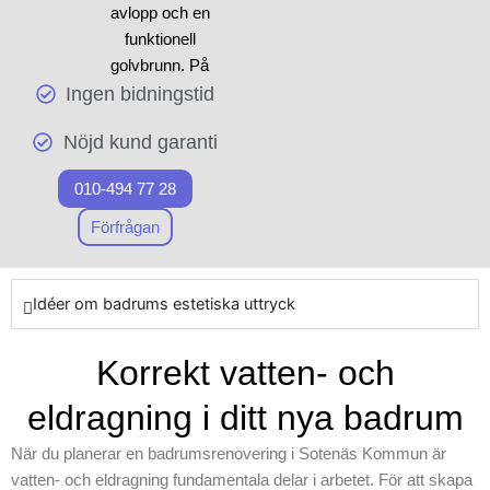
avlopp och en
vår nästa artikel. Vi på
funktionell
Skepiab är här för att hjälpa
golvbrunn. På
dig att lyckas med ditt nästa
Ingen bidningstid
Skepiab är vi
renoveringsprojekt, oavsett
experter inom
om det handlar om att skapa
Nöjd kund garanti
badrumsrenoverin
ett helt nytt badrum eller bara
g och vi erbjuder
förnya specifika områden.
010-494 77 28
förstklassiga
Genom att samordna med
material för ditt
Förfrågan
professionella
projekt. När arbetet
badrumssnickare i Sotenäs
inleds prioriterar vi
Kommun säkerställer vi
att använda
Idéer om badrums estetiska uttryck
långsiktiga resultat i varje av
toppklassiga
våra projekt. Inled ditt projekt
resurser och
Korrekt vatten- och
mot ett fräscht och modernt
innovativa
badrum med Skepiab och
eldragning i ditt nya badrum
byggentreprenader
upplev skillnaden med
för att skapa ett
professionell
När du planerar en badrumsrenovering i Sotenäs Kommun är
modernt badrum.
badrumsrenovering.
vatten- och eldragning fundamentala delar i arbetet. För att skapa
Vårt företag förstår