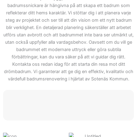
kunder från idé till färdigt
badrumssnickare är hängivna på att skapa ett badrum som
resultat. Därför kan du
reflekterar ditt hems karaktär. Vi stöttar dig i att planera varje
räkna med Skepiab är det
steg av projektet och ser till att din vision om ett nytt badrum
rätta valet när ditt projekt
blir verklighet. En detaljerad planering säkerställer att arbetet
utförs utan avbrott och att badrummet inte bara ser utmärkt ut,
börjar. Välkommen att
utan också uppfyller alla vardagsbehov. Oavsett om du vill ge
kontakta oss för att se hur
badrummet ett modernare uttryck eller göra subtila
vi kan hjälpa dig med ditt
förbättringar, kan du vara säker på att vi guidar dig rätt.
nästa projekt inom
Kontakta oss redan idag för att starta din resa mot ditt
badrumsrenovering.
drömbadrum. Vi garanterar att ge dig en effektiv, kvalitativ och
Genom vårt offert får du
värdefull badrumsrenovering i hjärtat av Sotenäs Kommun.
inte bara en offert, men
också tillgång till våra
tjänster och expertis.