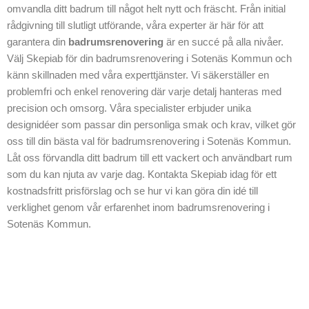
g i Sotenäs
omvandla ditt badrum till något helt nytt och fräscht. Från initial
Kommun.
rådgivning till slutligt utförande, våra experter är här för att
garantera din
badrumsrenovering
är en succé på alla nivåer.
Välj Skepiab för din badrumsrenovering i Sotenäs Kommun och
känn skillnaden med våra experttjänster. Vi säkerställer en
problemfri och enkel renovering där varje detalj hanteras med
precision och omsorg. Våra specialister erbjuder unika
designidéer som passar din personliga smak och krav, vilket gör
oss till din bästa val för badrumsrenovering i Sotenäs Kommun.
Låt oss förvandla ditt badrum till ett vackert och användbart rum
som du kan njuta av varje dag. Kontakta Skepiab idag för ett
kostnadsfritt prisförslag och se hur vi kan göra din idé till
verklighet genom vår erfarenhet inom badrumsrenovering i
Sotenäs Kommun.