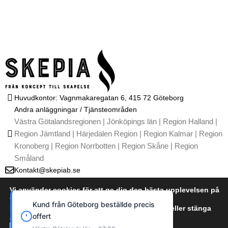
Huvudkontor: Vagnmakaregatan 6, 415 72 Göteborg
Andra anläggningar / Tjänsteområden
Västra Götalandsregionen | Jönköpings län | Region Halland |
Region Jämtland | Härjedalen Region | Region Kalmar | Region
Kronoberg | Region Norrbotten | Region Skåne | Region
Småland
Kontakt@skepiab.se
011-461 39 04
Vi använder cookies för att ge dig den bästa upplevelsen på
T
I
G
Y
L
vår webbplats.
i
n
o
o
i
Kund från Göteborg beställde precis
Du kan läsa mer om vilka cookies vi använder eller stänga
k
s
o
u
n
offert
av dem i
t
t
g
t
k
cookie policy
Kontakta oss