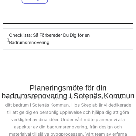
Sotenäs Kommun och
Oavsett om du ser fram
upptäck skillnaden vårt
emot effektiva byggprojekt
företag kan göra när det
eller mer minimalistiska
handlar om att
renovera
designprojekt, så är vi här
badrum
med ett fokus på
Checklista: Så Förbereder Du Dig för en
för att hjälpa. För att
kvalitet.
Badrumsrenovering
underlätta varje steg i
processen, kan du enkelt
kontakta vårt team för att
prata om ditt projekt. Vi på
Skepiab är erfarna inom
olika projekt och arbetar
Planeringsmöte för din
med att möta specifika
badrumsrenovering i Sotenäs Kommun
Ett välplanerat planeringsmöte är viktigt när du vill
renovera
krav för
ditt badrum i Sotenäs Kommun. Hos Skepiab är vi dedikerade
badrumsrenovering i
till att ge dig en personlig upplevelse och hjälpa dig att göra
Sotenäs Kommun. Vår
verklighet av dina idéer. Under vårt möte planerar vi alla
målsättning är att genom
aspekter av din badrumsrenovering, från design och
hela arbetet hjälpa våra
materialval till själva byggprocessen. Vårt team av erfarna