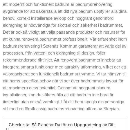
ett modernt och funktionellt badrum är badrumsrenovering
vikten av ett säkert
avgörande för att säkerställa att ditt nya badrum uppfyller alla dina
avloppssystem,
behov. korrekt installerade avlopp och noggrant genomförd
och vi ser till att
eldragning är nödvändiga för skötsel och säkerhet i badrummet.
alla installationer
Det är också viktigt att välja passande produkter och resurser för
möter alla
att kunna renovera badrummet professionellt. Vår erfarenhet inom
nödvändiga krav.
badrumsrenovering i Sotenäs Kommun garanterar att varje del av
Genom att
processen, från vatten- och eldragning till design, följer
använda tekniskt
rekommenderade riktlinjer. Att renovera badrummet innebär att
överlägsna
integrera smarta funktioner med attraktiv utformning, vilket ger ett
lösningar kan vi
välorganiserat och funktionellt badrumsutrymme. Vi tar hänsyn till
leverera ett resultat
ditt hems specifika behov när vi ser över badrummets layout för
som både är
att maximera dess potential. Genom att noggrant planera
effektivt och
installationer, kan du säkerställa att ditt badrum inte bara är
snyggt. Vårt team
tidsenligt utan också varaktigt. Låt ditt hem spegla din personliga
är alltid tillgängligt
stil med en förstklassig badrumsrenovering utförd av Skepiab.
för rådgivning
genom hela
processen. För att
Checklista: Så Planerar Du för en Uppgradering av Ditt