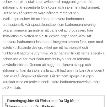
behov. korrekt installerade avlopp och noggrant genomförd
avloppssystem,
eldragning är essentiella för skötsel och säkerhet i badrummet.
och vi ser till att
Det är också viktigt att välja hållbara material och
alla installationer
kvalitetsprodukter för att kunna renovera badrummet
möter alla
professionellt. Vår specialkunskap inom badrumsrenovering i
nödvändiga krav.
Skara Kommun garanterar att varje del av processen, från
Genom att
installation av vatten och el till design, följer höga krav. Att
använda
renovera badrummet innebär att integrera smarta funktioner med
avancerade
estetiskt tilltalande design, vilket ger ett harmoniskt och
produkter kan vi
funktionellt badrumsutrymme. Vi tar hänsyn till ditt hems specifika
leverera ett resultat
behov när vi ser över badrummets layout för att förbättra
som både är
användbarheten. Genom att noggrant planera avlopp och
funktionellt och
eldragning, kan du säkerställa att ditt badrum inte bara är modernt
estetiskt tilltalande.
utan också långsiktigt hållbart. Låt ditt hem spegla din egen
Vårt team är alltid
karaktär med en professionellt utförd badrumsrenovering utförd
här för att guida dig
av Skepiab.
genom hela
processen. För att
få reda på mer om
Planeringsguide: Så Förbereder Du Dig för en
hur vi kan hjälpa
Uppgradering av Ditt Badrum