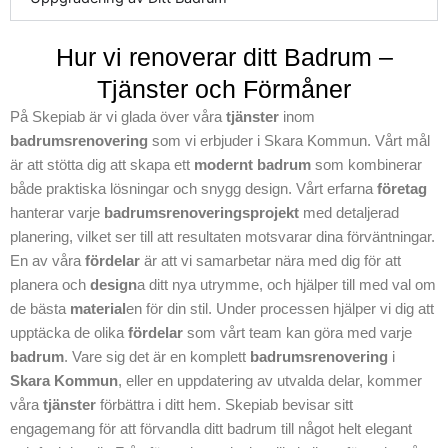
dig att få ditt nya
badrum att möta
Hur vi renoverar ditt Badrum –
dina förväntningar,
Tjänster och Förmåner
tveka inte att ta
kontakt med oss.
På Skepiab är vi glada över våra
tjänster
inom
Vi ser fram emot
badrumsrenovering
som vi erbjuder i Skara Kommun. Vårt mål
att göra din
är att stötta dig att skapa ett
modernt badrum
som kombinerar
badrumsdröm till
både praktiska lösningar och snygg design. Vårt erfarna
företag
verklighet från start
hanterar varje
badrumsrenoveringsprojekt
med detaljerad
till slut och skapa
planering, vilket ser till att resultaten motsvarar dina förväntningar.
en ny känsla i ditt
En av våra
fördelar
är att vi samarbetar nära med dig för att
badrum till din
planera och
design
a ditt nya utrymme, och hjälper till med val om
badrumsdröm.
de bästa
material
en för din stil. Under processen hjälper vi dig att
Kontakta Skepiab
upptäcka de olika
fördelar
som vårt team kan göra med varje
idag för mer
badrum
. Vare sig det är en komplett
badrumsrenovering
i
information och
Skara Kommun
, eller en uppdatering av utvalda delar, kommer
planering av din
våra
tjänster
förbättra i ditt hem. Skepiab bevisar sitt
badrumsrenoverin
engagemang för att förvandla ditt badrum till något helt elegant