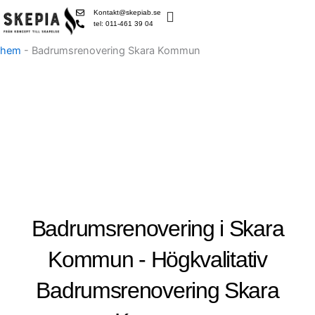
Skip
Kontakt@skepiab.se
to
tel: 011-461 39 04
content
hem
-
Badrumsrenovering Skara Kommun
Badrumsrenovering i Skara
Kommun - Högkvalitativ
Badrumsrenovering Skara