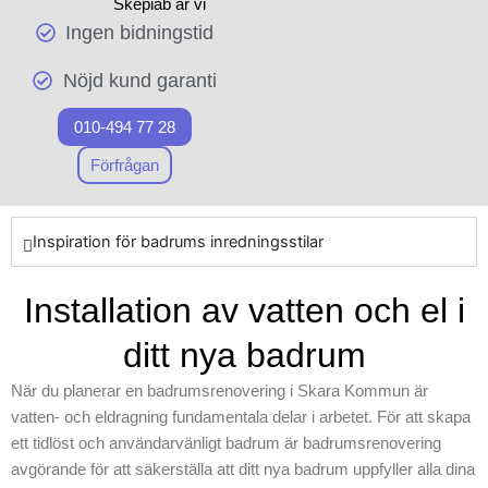
Skepiab är vi
med ditt nästa
Ingen bidningstid
experter inom
renoveringsprojekt, oavsett
badrumsrenoverin
om det handlar om att skapa
Nöjd kund garanti
g och vi erbjuder
ett helt nytt badrum eller bara
pålitliga lösningar
förbättra små detaljer.
010-494 77 28
för ditt projekt. När
Genom att samordna med
arbetet inleds
Förfrågan
erfarna badrumssnickare i
fokuserar vi på att
Skara Kommun säkerställer
använda
vi långsiktiga resultat i varje
toppklassiga
Inspiration för badrums inredningsstilar
av våra projekt. Börja din
resurser och
färd mot ett drömbadrum
moderna
Installation av vatten och el i
med Skepiab och upplev
byggmetoder för
skillnaden med professionell
att skapa ett stilfullt
ditt nya badrum
badrumsrenovering.
badrum. Vårt
När du planerar en badrumsrenovering i Skara Kommun är
företag är
vatten- och eldragning fundamentala delar i arbetet. För att skapa
medvetet om
ett tidlöst och användarvänligt badrum är badrumsrenovering
betydelsen av ett
avgörande för att säkerställa att ditt nya badrum uppfyller alla dina
säkert