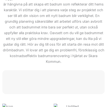
projekt hjälpa våra kunder
är hängivna på att skapa ett badrum som reflekterar ditt hems
från idé till slutlig lösning.
karaktär. Vi stöttar dig i att planera varje steg av projektet och
Därför kan du lita på
ser till att din vision om ett nytt badrum blir verklighet. En
Skepiab är det rätta valet
grundlig planering säkerställer att arbetet utförs utan avbrott
och att badrummet inte bara ser perfekt ut, utan också
när ditt projekt börjar.
uppfyller alla praktiska krav. Oavsett om du vill ge badrummet
Välkommen att kontakta
ett ny stil eller göra mindre uppgraderingar, kan du lita på vi
oss för att se hur vi kan
guidar dig rätt. Hör av dig till oss för att starta din resa mot ditt
hjälpa dig med ditt nästa
drömbadrum. Vi lovar att ge dig en problemfri, förstklassig och
projekt inom
kostnadseffektiv badrumsrenovering i hjärtat av Skara
badrumsrenovering.
Kommun.
Genom vårt prisförslag får
du inte bara en offert, men
också tillgång till våra
lösningar och expertis.