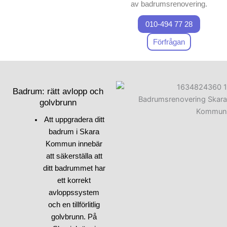
av badrumsrenovering.
Första steget när du ska
010-494 77 28
renovera ett badrum är att
utforma en tydlig plan och
Förfrågan
samla tips från experter.
Fundera på hur du kan
kombinera funktion och
estetik i badrummet. Kanske
Badrum: rätt avlopp och
vill du välja moderna
golvbrunn
lösningar eller estetiska
Att uppgradera ditt
element för att förnya
badrum i Skara
badrummet. Vid
Kommun innebär
badrumsrenovering är det
att säkerställa att
också viktigt att tänka på
ditt badrummet har
tekniska detaljer, som VVS
ett korrekt
och el, som vi kommer att
avloppssystem
diskutera mer i vår nästa
och en tillförlitlig
artikel. Vi på Skepiab är här
golvbrunn. På
för att hjälpa dig att lyckas