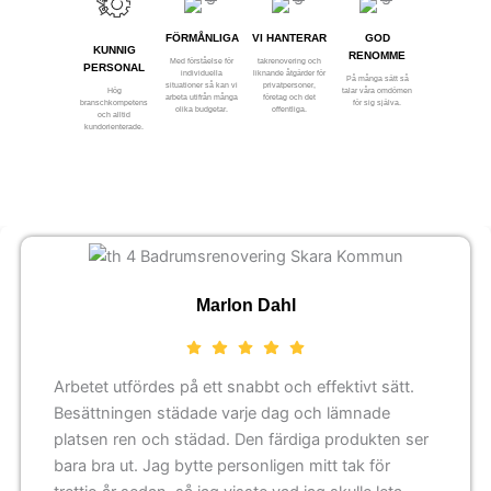
FÖRMÅNLIGA
VI HANTERAR
GOD
KUNNIG
RENOMME
Med förståelse för
takrenovering och
PERSONAL
individuella
liknande åtgärder för
På många sätt så
situationer så kan vi
privatpersoner,
Hög
talar våra omdömen
arbeta utifrån många
företag och det
branschkompetens
för sig själva.
olika budgetar.
offentliga.
och alltid
kundorienterade.
Marlon Dahl
Arbetet utfördes på ett snabbt och effektivt sätt.
Besättningen städade varje dag och lämnade
platsen ren och städad. Den färdiga produkten ser
bara bra ut. Jag bytte personligen mitt tak för