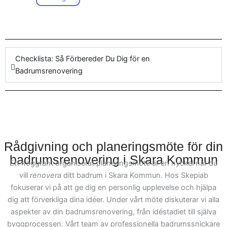
badrumsrenovering i Skara
Oavsett om du ser fram
Kommun och upptäck
emot praktiska
skillnaden vårt företag kan
badrumsrenovering
göra när det handlar om att
byggentreprenader eller
renovera badrum
med ett
Checklista: Så Förbereder Du Dig för en
mer minimalistiska
fokus på kvalitet.
Badrumsrenovering
designprojekt, så är vi här
för att hjälpa. För att
underlätta hela processen,
kan du enkelt kontakta vårt
team för att diskutera ditt
projekt. Vi på Skepiab är
Rådgivning och planeringsmöte för din
specialiserade på olika
badrumsrenovering i Skara Kommun
Ett noggrant organiserat planeringsmöte är en nyckel när du
projekt och arbetar med att
vill
renovera
ditt badrum i Skara Kommun. Hos Skepiab
möta specifika krav för
fokuserar vi på att ge dig en personlig upplevelse och hjälpa
badrumsrenovering i
dig att förverkliga dina idéer. Under vårt möte diskuterar vi alla
Skara Kommun. Vår
aspekter av din badrumsrenovering, från idéstadiet till själva
målsättning är att i varje
byggprocessen. Vårt team av professionella badrumssnickare