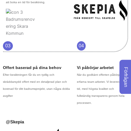
att boka en tid för besiktning.
03
04
Offert baserad på dina behov
Vi påbörjar arbetet
Förfrågan
Efter besiktningen får du en tydlig och
När du godkänt offerten påbörjar vårt
skräddarsydd offert med en detaljerad plan och
erfarna team arbetet. Vi levererar i
kostnad för ditt badrumsprojekt, utan några dolda
tid, med högsta kvalitet och
avgifter
fullständig transparens genom hela
processen.
@Skepia