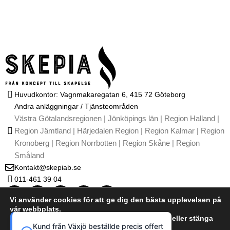
Huvudkontor: Vagnmakaregatan 6, 415 72 Göteborg
Andra anläggningar / Tjänsteområden
Västra Götalandsregionen | Jönköpings län | Region Halland |
Region Jämtland | Härjedalen Region | Region Kalmar | Region
Kronoberg | Region Norrbotten | Region Skåne | Region
Småland
Kontakt@skepiab.se
011-461 39 04
T
I
G
Y
L
i
n
o
o
i
Vi använder cookies för att ge dig den bästa upplevelsen på
k
s
o
u
n
vår webbplats.
t
t
g
t
k
Du kan läsa mer om vilka cookies vi använder eller stänga
o
a
l
u
e
Kontakta oss
Kund från Växjö beställde precis offert
av dem i