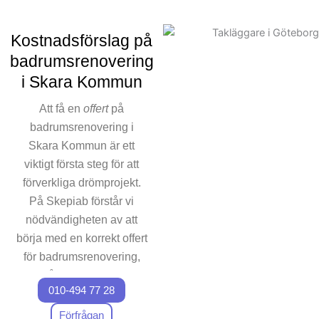
högkvalitativa produkter
ingår. Våra experter ser till
Kostnadsförslag på
att hela projekt
badrumsrenovering
badrumsprojekt planeras
i Skara Kommun
och genomförs utan
problem, från första kontakt
Att få en
offert
på
till ett helt färdigt badrum. Vi
badrumsrenovering i
vet att din tid och ekonomi är
Skara Kommun är ett
viktigt, och det är också
viktigt första steg för att
varför vi alltid arbetar efter ett
förverkliga drömprojekt.
bestämt schema för våra
badrumsrenoverings projekt.
På Skepiab förstår vi
För att underlätta
nödvändigheten av att
kommunikationen finns vi
börja med en korrekt offert
alltid tillgängliga för
för badrumsrenovering,
funderingar om
och våra experter ser till
renoveringsarbetet. Kontakta
010-494 77 28
att du får den mest
oss för att påbörja din
detaljerade offerten.
Förfrågan