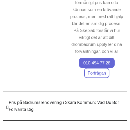
förmånligt pris kan ofta
kännas som en krävande
process, men med rätt hjälp
blir det en smidig process.
På Skepiab förstår vi hur
viktigt det är att ditt
drömbadrum uppfyller dina
förväntningar, och vi är
specialister på
010-494 77 28
badrumsrenovering Skara
Kommun
. Vi erbjuder
Förfrågan
professionella tjänster för
badrumsrenovering, vilket
innebär att varje
badrumsrenoverings projekt
Pris på Badrumsrenovering i Skara Kommun: Vad Du Bör
hanteras med högsta
Förvänta Dig
precision. Vårt företag
garanterar ett förutsägbart
pris för arbetet, där både