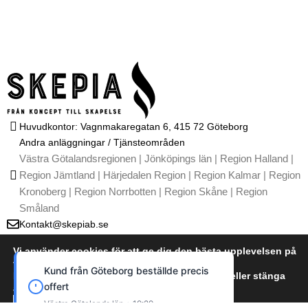
Huvudkontor: Vagnmakaregatan 6, 415 72 Göteborg
Andra anläggningar / Tjänsteområden
Västra Götalandsregionen | Jönköpings län | Region Halland |
Region Jämtland | Härjedalen Region | Region Kalmar | Region
Kronoberg | Region Norrbotten | Region Skåne | Region
Småland
Kontakt@skepiab.se
011-461 39 04
Vi använder cookies för att ge dig den bästa upplevelsen på
T
I
G
Y
L
vår webbplats.
i
n
o
o
i
llde precis
Du kan läsa mer om vilka cookies vi använder eller stänga
k
s
o
u
n
av dem i
t
t
g
t
k
cookie policy
o
a
l
u
e
Kontakta oss