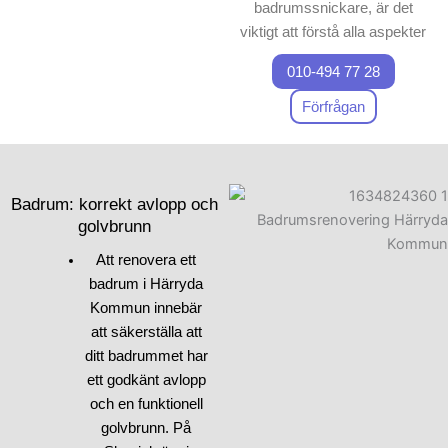
badrumssnickare, är det
viktigt att förstå alla aspekter
av badrumsrenovering.
010-494 77 28
Första steget när du ska
renovera ett badrum är att ha
Förfrågan
en strukturerad strategi och
samla tips från experter.
Fundera på hur du kan
optimera badrummets
Badrum: korrekt avlopp och
funktionalitet och stil. Kanske
golvbrunn
vill du införa nya material
Att renovera ett
eller designaspekter för att
badrum i Härryda
förnya badrummet. Vid
Kommun innebär
badrumsrenovering är det
att säkerställa att
också viktigt att tänka på
ditt badrummet har
viktiga installationer, som
ett godkänt avlopp
VVS och el, som vi kommer
och en funktionell
att diskutera mer i vår nästa
golvbrunn. På
artikel. Vi på Skepiab är här