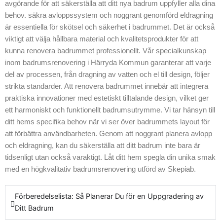
avgörande för att säkerställa att ditt nya badrum uppfyller alla dina
installationer möter
behov. säkra avloppssystem och noggrant genomförd eldragning
alla nödvändiga
är essentiella för skötsel och säkerhet i badrummet. Det är också
krav. Genom att
viktigt att välja hållbara material och kvalitetsprodukter för att
använda
kunna renovera badrummet professionellt. Vår specialkunskap
innovativa material
inom badrumsrenovering i Härryda Kommun garanterar att varje
kan vi leverera ett
del av processen, från dragning av vatten och el till design, följer
resultat som både
strikta standarder. Att renovera badrummet innebär att integrera
är praktiskt och
praktiska innovationer med estetiskt tilltalande design, vilket ger
vackert. Vårt team
ett harmoniskt och funktionellt badrumsutrymme. Vi tar hänsyn till
är alltid här för att
ditt hems specifika behov när vi ser över badrummets layout för
guida dig genom
att förbättra användbarheten. Genom att noggrant planera avlopp
hela processen.
och eldragning, kan du säkerställa att ditt badrum inte bara är
För att få reda på
tidsenligt utan också varaktigt. Låt ditt hem spegla din unika smak
mer om hur vi kan
med en högkvalitativ badrumsrenovering utförd av Skepiab.
hjälpa dig att få ditt
nya badrum att
möta dina
Förberedelselista: Så Planerar Du för en Uppgradering av
förväntningar,
Ditt Badrum
tveka inte att ta