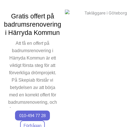
ingår. Våra experter ser till
att hela projekt
Gratis offert på
badrumsrenovering planeras
badrumsrenovering
och genomförs smidigt, från
i Härryda Kommun
första kontakt till ett
slutresultat. Vi vet att tid och
Att få en
offert
på
budget är viktigt, och det är
badrumsrenovering i
också varför vi alltid arbetar
Härryda Kommun är ett
efter ett bestämt schema för
viktigt första steg för att
våra badrumsrenoverings
förverkliga drömprojekt.
projekt. För att underlätta
kommunikationen finns vi
På Skepiab förstår vi
alltid tillgängliga för
betydelsen av att börja
funderingar om
med en korrekt offert för
renoveringsarbetet. Kontakta
badrumsrenovering, och
oss för att påbörja din
våra experter ser till att du
badrumsrenovering i
010-494 77 28
får den mest transparenta
Härryda Kommun och
erbjudandet. Oavsett om
Förfrågan