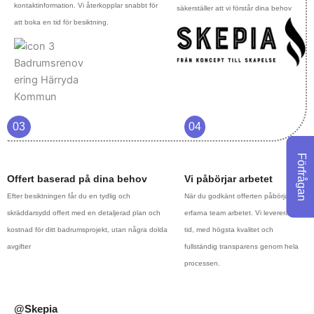
kontaktinformation. Vi återkopplar snabbt för
säkerställer att vi förstår dina behov
att boka en tid för besiktning.
03
04
Förfrågan
Offert baserad på dina behov
Vi påbörjar arbetet
Efter besiktningen får du en tydlig och
När du godkänt offerten påbörjar vårt
skräddarsydd offert med en detaljerad plan och
erfarna team arbetet. Vi levererar i
kostnad för ditt badrumsprojekt, utan några dolda
tid, med högsta kvalitet och
avgifter
fullständig transparens genom hela
processen.
@Skepia