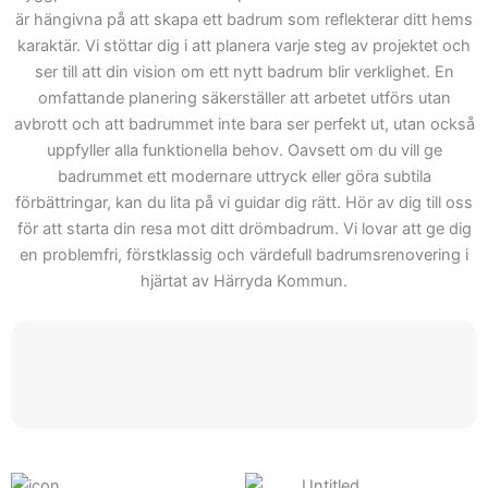
Därför kan du förvänta dig
är hängivna på att skapa ett badrum som reflekterar ditt hems
att Skepiab är det rätta
karaktär. Vi stöttar dig i att planera varje steg av projektet och
valet när ditt projekt börjar.
ser till att din vision om ett nytt badrum blir verklighet. En
Välkommen att kontakta
omfattande planering säkerställer att arbetet utförs utan
avbrott och att badrummet inte bara ser perfekt ut, utan också
oss för att se hur vi kan
uppfyller alla funktionella behov. Oavsett om du vill ge
hjälpa dig med ditt nästa
badrummet ett modernare uttryck eller göra subtila
projekt inom
förbättringar, kan du lita på vi guidar dig rätt. Hör av dig till oss
badrumsrenovering.
för att starta din resa mot ditt drömbadrum. Vi lovar att ge dig
Genom vårt offert får du
en problemfri, förstklassig och värdefull badrumsrenovering i
inte bara en offert, men
hjärtat av Härryda Kommun.
också tillgång till våra
tjänster och expertis.