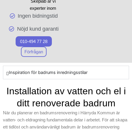
Skepiab är vi
för att guida dig att lyckas
experter inom
med ditt nästa
Ingen bidningstid
badrumsrenoverin
renoveringsprojekt, oavsett
g och vi erbjuder
om det handlar om att
Nöjd kund garanti
pålitliga lösningar
renovera från grunden eller
för ditt projekt. När
bara förbättra små detaljer.
010-494 77 28
arbetet inleds
Genom att samordna med
prioriterar vi att
Förfrågan
skickliga badrumssnickare i
använda
Härryda Kommun
toppklassiga
säkerställer vi kvalitet och
resurser och
Inspiration för badrums inredningsstilar
hållbarhet i varje av våra
moderna
projekt. Inled ditt projekt mot
byggmetoder för
Installation av vatten och el i
ett fräscht och modernt
att skapa ett stilfullt
badrum med Skepiab och
ditt renoverade badrum
badrum. Vårt
upplev skillnaden med
företag prioriterar
professionell
När du planerar en badrumsrenovering i Härryda Kommun är
ett korrekt
badrumsrenovering.
vatten- och eldragning fundamentala delar i arbetet. För att skapa
avloppsarbete, och
ett tidlöst och användarvänligt badrum är badrumsrenovering
vi ser till att alla