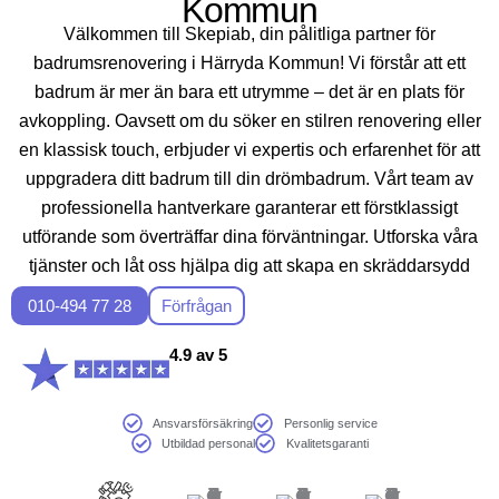
Kommun
Välkommen till Skepiab, din pålitliga partner för
badrumsrenovering i Härryda Kommun! Vi förstår att ett
badrum är mer än bara ett utrymme – det är en plats för
avkoppling. Oavsett om du söker en stilren renovering eller
en klassisk touch, erbjuder vi expertis och erfarenhet för att
uppgradera ditt badrum till din drömbadrum. Vårt team av
professionella hantverkare garanterar ett förstklassigt
utförande som överträffar dina förväntningar. Utforska våra
tjänster och låt oss hjälpa dig att skapa en skräddarsydd
lösning för ditt hem i Sveriges vackra landskap.
010-494 77 28
Förfrågan
4.9 av 5
Ansvarsförsäkring
Personlig service
Utbildad personal
Kvalitetsgaranti