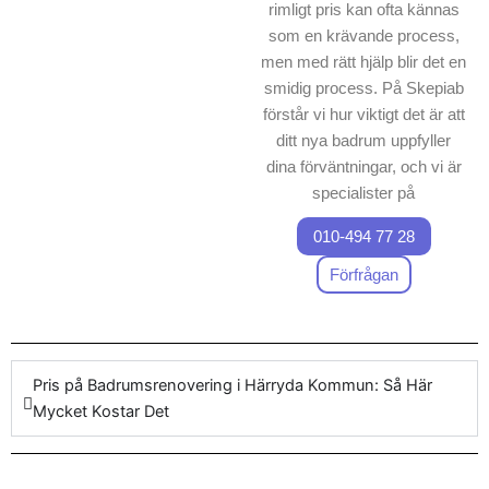
rimligt pris kan ofta kännas
som en krävande process,
men med rätt hjälp blir det en
smidig process. På Skepiab
förstår vi hur viktigt det är att
ditt nya badrum uppfyller
dina förväntningar, och vi är
specialister på
badrumsrenovering Härryda
010-494 77 28
Kommun
. Vi erbjuder
omfattande tjänster för
Förfrågan
badrumsrenovering, vilket
innebär att varje
badrumsrenoverings projekt
hanteras med största
Pris på Badrumsrenovering i Härryda Kommun: Så Här
omsorg. Vårt företag
Mycket Kostar Det
garanterar ett förutsägbart
pris för arbetet, där både
högkvalitativa produkter