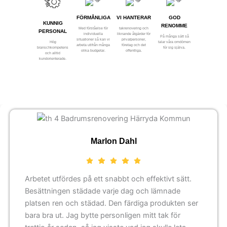
FÖRMÅNLIGA
VI HANTERAR
GOD
KUNNIG
RENOMME
Med förståelse för
takrenovering och
PERSONAL
individuella
liknande åtgärder för
På många sätt så
situationer så kan vi
privatpersoner,
Hög
talar våra omdömen
arbeta utifrån många
företag och det
branschkompetens
för sig själva.
olika budgetar.
offentliga.
och alltid
kundorienterade.
Marlon Dahl
Arbetet utfördes på ett snabbt och effektivt sätt.
Besättningen städade varje dag och lämnade
platsen ren och städad. Den färdiga produkten ser
bara bra ut. Jag bytte personligen mitt tak för