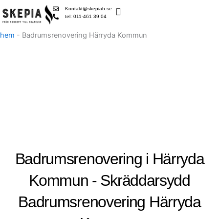
Skip
Kontakt@skepiab.se
to
tel: 011-461 39 04
content
hem
-
Badrumsrenovering Härryda Kommun
Badrumsrenovering i Härryda
Kommun - Skräddarsydd
Badrumsrenovering Härryda