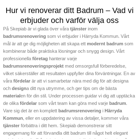
kontakt med oss.
Hur vi renoverar ditt Badrum – Vad vi
Vi ser fram emot
erbjuder och varför välja oss
att hjälpa dig
genom hela
På Skepiab är vi glada över våra
tjänster
inom
projektet från start
badrumsrenovering
som vi erbjuder i Härryda Kommun. Vårt
till slut och ge nytt
mål är att ge dig möjligheten att skapa ett
modernt badrum
som
liv åt ditt badrum till
kombinerar både praktiska lösningar och snygg design. Vårt
din badrumsdröm.
professionella
företag
hanterar varje
Kontakta Skepiab
badrumsrenoveringsprojekt
med omsorgsfull förberedelse,
idag för mer
vilket säkerställer att resultaten uppfyller dina förväntningar. En av
information och
våra
fördelar
är att vi samarbetar nära med dig för att designa
planering av din
och
design
a ditt nya utrymme, och ger tips om de bästa
badrumsrenoverin
material
en för din stil. Under processen guidar vi dig att upptäcka
g i Härryda
de olika
fördelar
som vårt team kan göra med varje
badrum
.
Kommun.
Vare sig det är en komplett
badrumsrenovering
i
Härryda
Kommun
, eller en uppdatering av vissa detaljer, kommer våra
tjänster
förbättra i ditt hem. Skepiab demonstrerar sitt
engagemang för att förvandla ditt badrum till något helt elegant