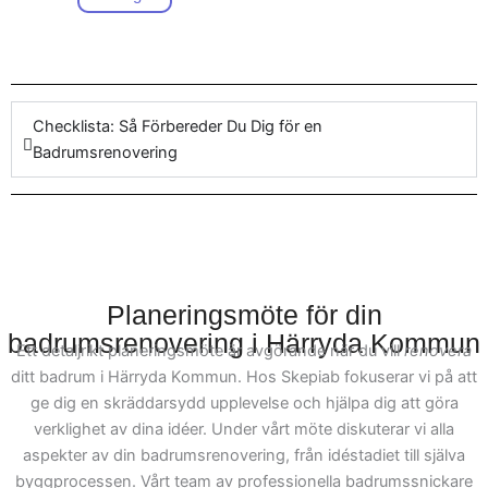
upptäck skillnaden vårt
du ser fram emot
företag kan göra när det
funktionella renoveringar
handlar om att
renovera
eller mer stilrena
badrum
med ett
lösningar, så är vi här för
engagemang i detaljerna.
Checklista: Så Förbereder Du Dig för en
att hjälpa. För att
Badrumsrenovering
underlätta hela processen,
kan du enkelt kontakta vårt
team för att planera ditt
projekt. Vi på Skepiab är
erfarna inom olika projekt
och arbetar med att möta
Planeringsmöte för din
specifika krav för
badrumsrenovering i Härryda Kommun
Ett detaljrikt planeringsmöte är avgörande när du vill
renovera
badrumsrenovering i
ditt badrum i Härryda Kommun. Hos Skepiab fokuserar vi på att
Härryda Kommun. Vår
ge dig en skräddarsydd upplevelse och hjälpa dig att göra
målsättning är att i varje
verklighet av dina idéer. Under vårt möte diskuterar vi alla
projekt hjälpa våra kunder
aspekter av din badrumsrenovering, från idéstadiet till själva
från idé till slutfört arbete.
byggprocessen. Vårt team av professionella badrumssnickare