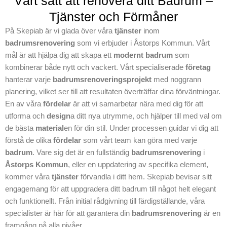
Vårt sätt att renovera ditt Badrum –
dina förväntningar,
Tjänster och Förmåner
tveka inte att ta
kontakt med oss.
På Skepiab är vi glada över våra
tjänster
inom
Vi ser fram emot
badrumsrenovering
som vi erbjuder i Åstorps Kommun. Vårt
att hjälpa dig
mål är att hjälpa dig att skapa ett
modernt badrum
som
genom hela
kombinerar både nytt och vackert. Vårt specialiserade
företag
projektet från start
hanterar varje
badrumsrenoveringsprojekt
med noggrann
till slut och skapa
planering, vilket ser till att resultaten överträffar dina förväntningar.
en ny känsla i ditt
En av våra
fördelar
är att vi samarbetar nära med dig för att
badrum till din
utforma och
design
a ditt nya utrymme, och hjälper till med val om
badrumsdröm.
de bästa
material
en för din stil. Under processen guidar vi dig att
Kontakta Skepiab
förstå de olika
fördelar
som vårt team kan göra med varje
idag för mer
badrum
. Vare sig det är en fullständig
badrumsrenovering
i
information och
Åstorps Kommun
, eller en uppdatering av specifika element,
planering av din
kommer våra
tjänster
förvandla i ditt hem. Skepiab bevisar sitt
badrumsrenoverin
engagemang för att uppgradera ditt badrum till något helt elegant
g i Åstorps
och funktionellt. Från initial rådgivning till färdigställande, våra
Kommun.
specialister är här för att garantera din
badrumsrenovering
är en
framgång på alla nivåer.