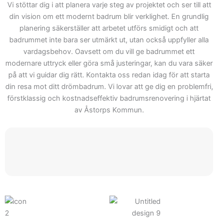
färdigt resultat. Därför kan
Vi stöttar dig i att planera varje steg av projektet och ser till att
du förvänta dig att Skepiab
din vision om ett modernt badrum blir verklighet. En grundlig
är det rätta valet när ditt
planering säkerställer att arbetet utförs smidigt och att
badrummet inte bara ser utmärkt ut, utan också uppfyller alla
projekt börjar. Välkommen
vardagsbehov. Oavsett om du vill ge badrummet ett
att kontakta oss för att se
modernare uttryck eller göra små justeringar, kan du vara säker
hur vi kan stödja dig med
på att vi guidar dig rätt. Kontakta oss redan idag för att starta
ditt nästa projekt inom
din resa mot ditt drömbadrum. Vi lovar att ge dig en problemfri,
badrumsrenovering.
förstklassig och kostnadseffektiv badrumsrenovering i hjärtat
Genom vårt prisförslag får
av Åstorps Kommun.
du inte bara en offert, men
också tillgång till våra
lösningar och expertis.