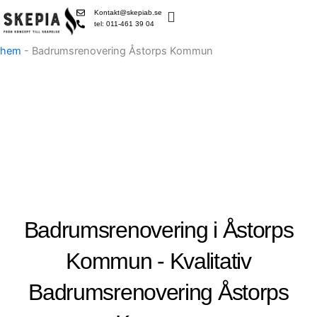
Skip
Kontakt@skepiab.se
to
tel: 011-461 39 04
content
hem
-
Badrumsrenovering Åstorps Kommun
Badrumsrenovering i Åstorps
Kommun - Kvalitativ
Badrumsrenovering Åstorps