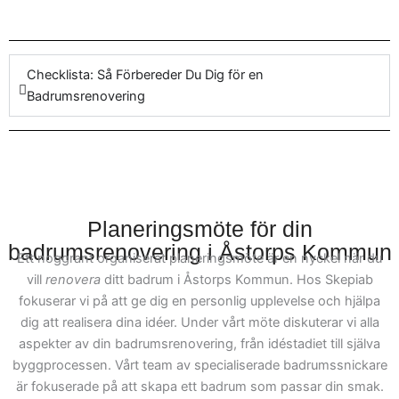
badrumsrenovering
göra när det handlar om att
byggentreprenader eller
renovera badrum
med ett
mer minimalistiska
engagemang i detaljerna.
Checklista: Så Förbereder Du Dig för en
designprojekt, så är vi här
Badrumsrenovering
för att hjälpa. För att
underlätta hela processen,
kan du enkelt kontakta vårt
team för att planera ditt
projekt. Vi på Skepiab är
erfarna inom olika projekt
Planeringsmöte för din
och arbetar med att möta
badrumsrenovering i Åstorps Kommun
Ett noggrant organiserat planeringsmöte är en nyckel när du
specifika krav för
vill
renovera
ditt badrum i Åstorps Kommun. Hos Skepiab
badrumsrenovering i
fokuserar vi på att ge dig en personlig upplevelse och hjälpa
Åstorps Kommun. Vår
dig att realisera dina idéer. Under vårt möte diskuterar vi alla
målsättning är att genom
aspekter av din badrumsrenovering, från idéstadiet till själva
hela arbetet hjälpa våra
byggprocessen. Vårt team av specialiserade badrumssnickare
kunder från början till
är fokuserade på att skapa ett badrum som passar din smak.