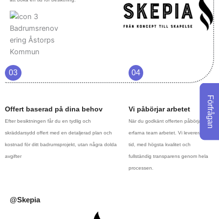
03
04
Förfrågan
Offert baserad på dina behov
Vi påbörjar arbetet
Efter besiktningen får du en tydlig och
När du godkänt offerten påbörjar vårt
skräddarsydd offert med en detaljerad plan och
erfarna team arbetet. Vi levererar i
kostnad för ditt badrumsprojekt, utan några dolda
tid, med högsta kvalitet och
avgifter
fullständig transparens genom hela
processen.
@Skepia