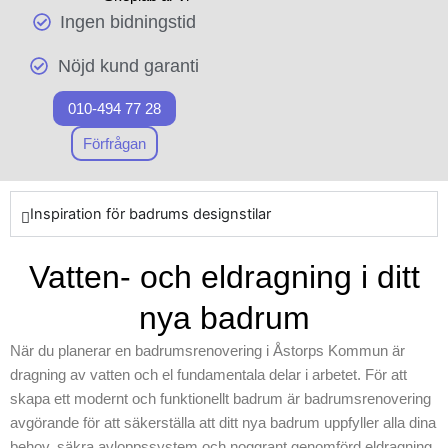
dig att lyckas med ditt nästa
Ingen bidningstid
experter inom
renoveringsprojekt, oavsett
badrumsrenoverin
om det handlar om att skapa
Nöjd kund garanti
g och vi erbjuder
ett helt nytt badrum eller bara
högkvalitativa
förnya specifika områden.
010-494 77 28
produkter för ditt
Genom att samordna med
projekt. När arbetet
Förfrågan
skickliga badrumssnickare i
inleds prioriterar vi
Åstorps Kommun
att använda
säkerställer vi kvalitet och
toppklassiga
Inspiration för badrums designstilar
hållbarhet i varje av våra
resurser och
projekt. Inled ditt projekt mot
moderna
Vatten- och eldragning i ditt
ett drömbadrum med
byggmetoder för
Skepiab och upplev
att skapa ett
nya badrum
skillnaden med professionell
modernt badrum.
badrumsrenovering.
När du planerar en badrumsrenovering i Åstorps Kommun är
Vårt företag förstår
dragning av vatten och el fundamentala delar i arbetet. För att
vikten av ett säkert
skapa ett modernt och funktionellt badrum är badrumsrenovering
avloppssystem,
avgörande för att säkerställa att ditt nya badrum uppfyller alla dina
och vi ser till att
behov. säkra avloppssystem och noggrant genomförd eldragning