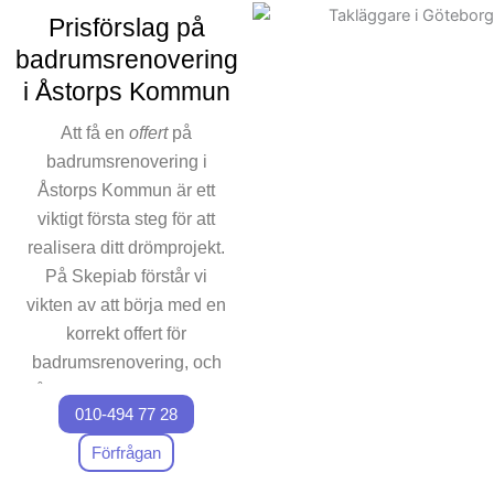
ingår. Våra experter ser till
Prisförslag på
att hela projekt
badrumsrenovering
badrumsrenovering planeras
i Åstorps Kommun
och genomförs effektivt, från
första kontakt till ett
Att få en
offert
på
slutresultat. Vi vet att din tid
badrumsrenovering i
och ekonomi är viktigt, och
Åstorps Kommun är ett
det är också varför vi alltid
viktigt första steg för att
arbetar efter ett noggrant
realisera ditt drömprojekt.
schema för våra
badrumsrenoverings projekt.
På Skepiab förstår vi
För att underlätta
vikten av att börja med en
kommunikationen finns vi
korrekt offert för
alltid tillgängliga för frågor om
badrumsrenovering, och
renoveringsarbetet. Kontakta
våra experter ser till att du
oss för att påbörja din
010-494 77 28
får den mest transparenta
badrumsrenovering i Åstorps
erbjudandet. Oavsett om
Förfrågan
Kommun och upptäck
du ser fram emot praktiska
skillnaden vårt företag kan