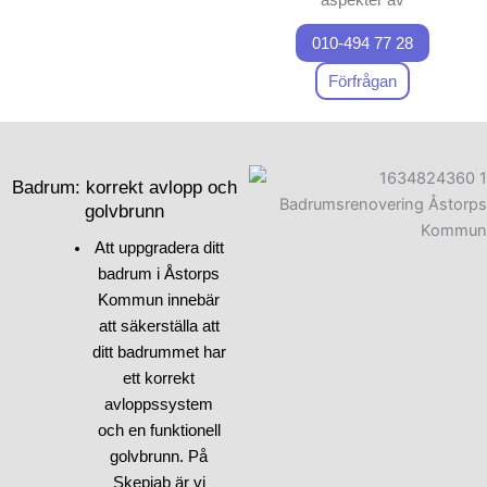
badrumsrenovering. Första
010-494 77 28
steget när du ska renovera
ett badrum är att utforma en
Förfrågan
tydlig plan och samla tips
från experter. Fundera på hur
du kan förbättra både
utseendet och
Badrum: korrekt avlopp och
användbarheten. Kanske vill
golvbrunn
du införa nya material eller
Att uppgradera ditt
nya stilar för att förnya
badrum i Åstorps
badrummet. Vid
Kommun innebär
badrumsrenovering är det
att säkerställa att
också viktigt att tänka på
ditt badrummet har
tekniska detaljer, som avlopp
ett korrekt
och elinstallation, som vi
avloppssystem
kommer att diskutera mer i
och en funktionell
vår nästa artikel. Vi på
golvbrunn. På
Skepiab är här för att stödja
Skepiab är vi