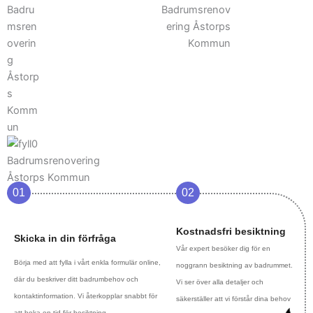
01
02
Kostnadsfri besiktning
Skicka in din förfråga
Vår expert besöker dig för en
Börja med att fylla i vårt enkla formulär online,
noggrann besiktning av badrummet.
där du beskriver ditt badrumbehov och
Vi ser över alla detaljer och
kontaktinformation. Vi återkopplar snabbt för
säkerställer att vi förstår dina behov
att boka en tid för besiktning.