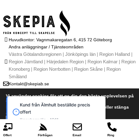
Huvudkontor: Vagnmakaregatan 6, 415 72 Göteborg
Andra anläggningar / Tjänsteområden
Västra Götalandsregionen | Jönköpings län | Region Halland |
Region Jämtland | Härjedalen Region | Region Kalmar | Region
Kronoberg | Region Norrbotten | Region Skåne | Region
Småland
Kontakt@skepiab.se
011-461 39 04
Vi använder cookies för att ge dig den bästa upplevelsen på
T
I
G
Y
L
vår webbplats.
i
n
o
o
i
Kund från Älmhult beställde precis
Du kan läsa mer om vilka cookies vi använder eller stänga
k
s
o
u
n
offert
av dem i
t
t
g
t
k
cookie policy
o
a
l
u
e
Kontakta oss
Kronobergs län • 16:11
k
g
e
b
d
Om oss
r
e
i
Acceptera
Neka
Integritetspolicy / GDPR
a
n
Offert
Förfrågan
Email
Ring