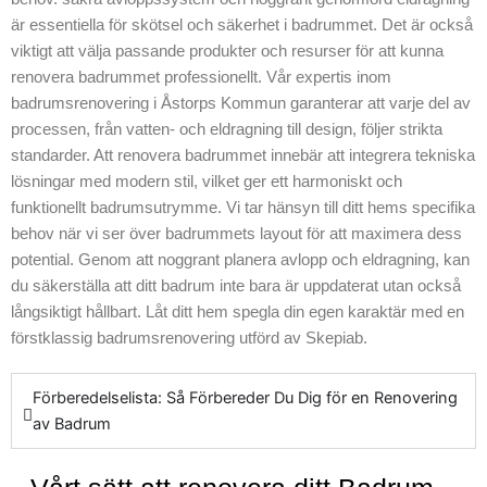
alla installationer
är essentiella för skötsel och säkerhet i badrummet. Det är också
möter alla
viktigt att välja passande produkter och resurser för att kunna
nödvändiga krav.
renovera badrummet professionellt. Vår expertis inom
Genom att
badrumsrenovering i Åstorps Kommun garanterar att varje del av
använda
processen, från vatten- och eldragning till design, följer strikta
avancerade
standarder. Att renovera badrummet innebär att integrera tekniska
produkter kan vi
lösningar med modern stil, vilket ger ett harmoniskt och
leverera ett resultat
funktionellt badrumsutrymme. Vi tar hänsyn till ditt hems specifika
som både är
behov när vi ser över badrummets layout för att maximera dess
effektivt och
potential. Genom att noggrant planera avlopp och eldragning, kan
snyggt. Vårt team
du säkerställa att ditt badrum inte bara är uppdaterat utan också
är alltid redo att
långsiktigt hållbart. Låt ditt hem spegla din egen karaktär med en
erbjuda expertis
förstklassig badrumsrenovering utförd av Skepiab.
genom hela
processen. För att
få reda på mer om
Förberedelselista: Så Förbereder Du Dig för en Renovering
hur vi kan hjälpa
av Badrum
dig att få ditt nya
badrum att möta