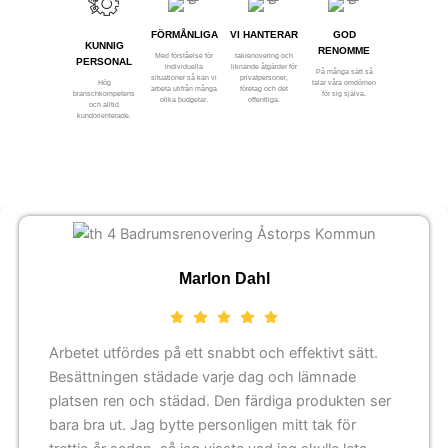
FÖRMÅNLIGA
VI HANTERAR
GOD
KUNNIG
RENOMME
Med förståelse för
takrenovering och
PERSONAL
individuella
liknande åtgärder för
På många sätt så
situationer så kan vi
privatpersoner,
Hög
talar våra omdömen
arbeta utifrån många
företag och det
branschkompetens
för sig själva.
olika budgetar.
offentliga.
och alltid
kundorienterade.
Marlon Dahl
Arbetet utfördes på ett snabbt och effektivt sätt.
Besättningen städade varje dag och lämnade
platsen ren och städad. Den färdiga produkten ser
bara bra ut. Jag bytte personligen mitt tak för