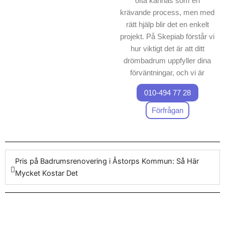
ofta kännas som en
krävande process, men med
rätt hjälp blir det en enkelt
projekt. På Skepiab förstår vi
hur viktigt det är att ditt
drömbadrum uppfyller dina
förväntningar, och vi är
specialister på
010-494 77 28
badrumsrenovering Åstorps
Kommun
. Vi erbjuder
Förfrågan
omfattande tjänster för
badrumsrenovering, vilket
innebär att varje
badrumsrenoverings projekt
Pris på Badrumsrenovering i Åstorps Kommun: Så Här
hanteras med högsta
Mycket Kostar Det
precision. Vårt företag
garanterar ett förutsägbart
pris för arbetet, där både
högkvalitativa produkter