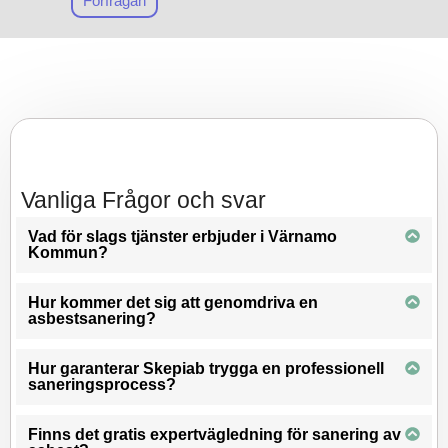
Förfrågan
projekt och assisterar dig
steg för steg genom hela
rivnings
– och
saneringsprocessen. Det är
okomplicerat att
ta kontakt
med
vårt team för en fri
konsultation, och vi ser fram
emot att hjälpa dig med de
Vanliga Frågor och svar
bästa möjliga
sanerings
lösningarna i
Vad för slags tjänster erbjuder i Värnamo
Kommun?
Värnamo Kommun. Slappna
av och låt oss ta hand om
din asbestsanering.
Hur kommer det sig att genomdriva en
asbestsanering?
Hur garanterar Skepiab trygga en professionell
saneringsprocess?
Finns det gratis expertvägledning för sanering av