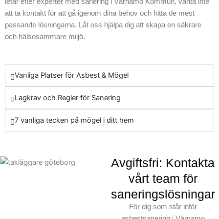
Genom att ta kontakt med
letar efter experter med sanering i Värnamo Kommun, vänta inte
att ta kontakt för att gå igenom dina behov och hitta de mest
oss tar du första steget mot
passande lösningarna. Låt oss hjälpa dig att skapa en säkrare
att säkra din hälsa och din
och hälsosammare miljö.
omgivning mot farliga
ämnen.
Vanliga Platser för Asbest & Mögel
Lagkrav och Regler för Sanering
7 vanliga tecken på mögel i ditt hem
Avgiftsfri: Kontakta
vårt team för
saneringslösningar
För dig som står inför
asbestsanering i Värnamo