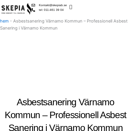
Skip
Kontakt@skepiab.se
to
tel: 011-461 39 04
content
hem
-
Asbestsanering Värnamo Kommun – Professionell Asbest
Sanering i Värnamo Kommun
Asbestsanering Värnamo
Kommun – Professionell Asbest
Sanering i Värnamo Kommun