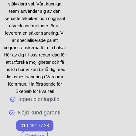
vara precis vad du behöver
självklara val. Vårt kunniga
för att garantera en trygg och
team använder sig av den
snabb process. Vi förstår att
senaste tekniken och noggrant
varje situation är individuell,
utvecklade metoder för att
och därför formar vi våra
leverera en säker sanering. Vi
saneringslösningar
baserat
är specialiserade på att
på just dina förutsättningar.
begränsa riskerna för din hälsa.
Hör av dig till oss redan idag för
Att ta itu med
hantering av
att utforska möjligheter och få
asbest
behöver exakthet
insikt i hur vi kan bistå dig med
och expertis, och vårt team
din asbestsanering i Värnamo
är specialiserat för att
Kommun. Ha förtroende för
hantera detta på bästa sätt.
Skepiab för kvalitet!
Genom att
nå ut till
oss kan
Ingen bidningstid
du vara säker på att du får
rätt hjälp och vägledning.
Nöjd kund garanti
010-494 77 28
Vi värdesätter säkerhet och
professionalism i alla våra