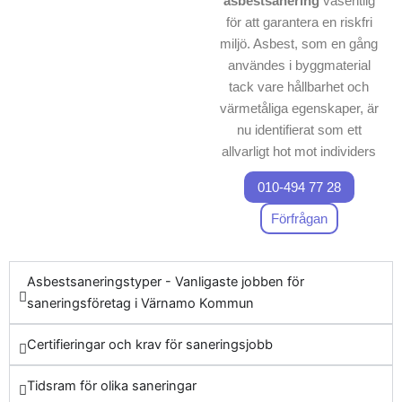
asbestsanering
väsentlig
för att garantera en riskfri
miljö. Asbest, som en gång
användes i byggmaterial
tack vare hållbarhet och
värmetåliga egenskaper, är
nu identifierat som ett
allvarligt hot mot individers
välbefinnande. Inandning
010-494 77 28
asbestdamm kan orsaka
livshotande sjukdomar
Förfrågan
såsom cancer i lungorna och
asbestos, vilket gör
Asbestsaneringstyper - Vanligaste jobben för
certifierad asbestsanering
saneringsföretag i Värnamo Kommun
nödvändig. När du beslutar
dig för att sanera asbest i
Certifieringar och krav för saneringsjobb
Värnamo Kommun, väljer du
skydda både omgivningen
Tidsram för olika saneringar
och invånarnas hälsa. Vår