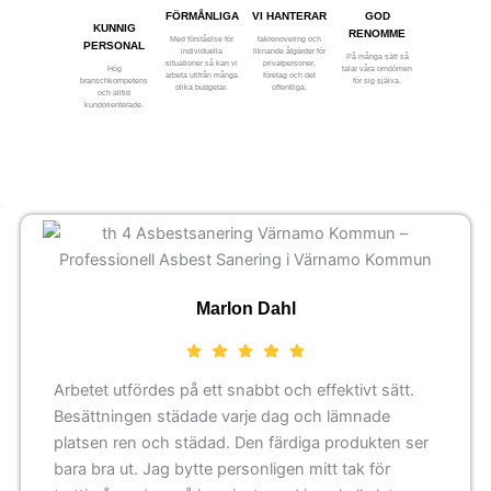
FÖRMÅNLIGA
VI HANTERAR
GOD
KUNNIG
RENOMME
Med förståelse för
takrenovering och
PERSONAL
individuella
liknande åtgärder för
På många sätt så
situationer så kan vi
privatpersoner,
Hög
talar våra omdömen
arbeta utifrån många
företag och det
branschkompetens
för sig själva.
olika budgetar.
offentliga.
och alltid
kundorienterade.
Marlon Dahl
Arbetet utfördes på ett snabbt och effektivt sätt.
Besättningen städade varje dag och lämnade
platsen ren och städad. Den färdiga produkten ser
bara bra ut. Jag bytte personligen mitt tak för