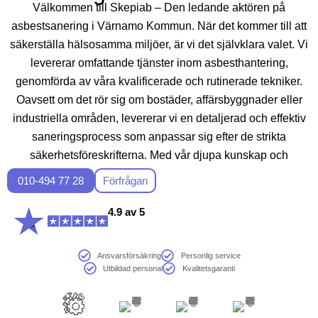
Välkommen till Skepiab – Den ledande aktören på
asbestsanering i Värnamo Kommun. När det kommer till att
säkerställa hälsosamma miljöer, är vi det självklara valet. Vi
levererar omfattande tjänster inom asbesthantering,
genomförda av våra kvalificerade och rutinerade tekniker.
Oavsett om det rör sig om bostäder, affärsbyggnader eller
industriella områden, levererar vi en detaljerad och effektiv
saneringsprocess som anpassar sig efter de strikta
säkerhetsföreskrifterna. Med vår djupa kunskap och
engagemang för kvalitet, kan du vara trygg med ditt projekt är
010-494 77 28
Förfrågan
i god omvårdnad med Skepiab. Hör av dig idag för
rådgivning och en gratis bedömning.
4.9 av 5
Ansvarsförsäkring
Personlig service
Utbildad personal
Kvalitetsgaranti