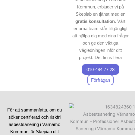
Kommun, erbjuder vi på
Skepiab en tjänst med en
gratis
konsultation
. Vårt
erfarna team står tillgängligt
att hjälpa dig med dina frågor
och ge den viktiga
vägledningen inför ditt
projekt. Det finns flera
faktorer att överväga innan
010-494 77 28
man startar en
avveckling
,
och därför är det viktigt att
ta
Förfrågan
kontakt med
oss för att
utvärdera dina behov.
Både för småskaliga och
För att sammanfatta, om du
storskaliga
rivningsarbeten
söker certifierad och riskfri
i Värnamo Kommun kan vår
asbestsanering i Värnamo
sanering kontakt
-tjänst
Kommun, är Skepiab ditt