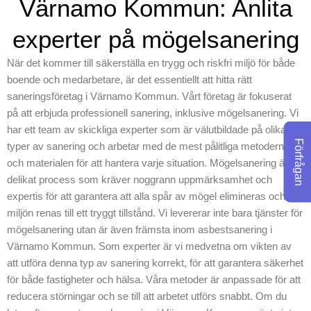
Värnamo Kommun: Anlita
utförs på bästa sätt, och
vår mål är att alltid gå över
experter på mögelsanering
dina krav. Vi har de
resurser och den expertis
När det kommer till säkerställa en trygg och riskfri miljö för både
som behövs för att
boende och medarbetare, är det essentiellt att hitta rätt
säkerställa att arbetet
saneringsföretag i Värnamo Kommun. Vårt företag är fokuserat
på att erbjuda professionell sanering, inklusive mögelsanering. Vi
utförs korrekt och effektivt.
har ett team av skickliga experter som är välutbildade på olika
Oavsett om det handlar om
Förfrågan
typer av sanering och arbetar med de mest pålitliga metoderna
ett mindre eller storskaligt
och materialen för att hantera varje situation. Mögelsanering är en
projekt, är vi här för att
delikat process som kräver noggrann uppmärksamhet och
hjälpa dig med alla dina
expertis för att garantera att alla spår av mögel elimineras och att
behov inom asbest och
miljön renas till ett tryggt tillstånd. Vi levererar inte bara tjänster för
PCB hantering. Kontakta
mögelsanering utan är även främsta inom asbestsanering i
vårt team idag för att få
Värnamo Kommun. Som experter är vi medvetna om vikten av
reda på mer om hur vi kan
att utföra denna typ av sanering korrekt, för att garantera säkerhet
hjälpa dig med att främja
för både fastigheter och hälsa. Våra metoder är anpassade för att
en tryggare fastighetsmiljö.
reducera störningar och se till att arbetet utförs snabbt. Om du