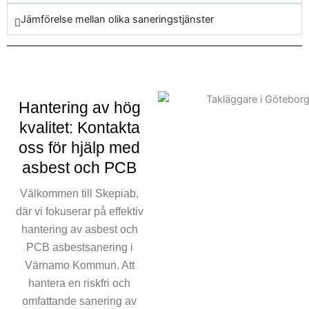
tjänst för asbestsanering är
Jämförelse mellan olika saneringstjänster
designad för att hantera
dessa farliga ämnen
noggrant och effektivt. I
överensstämmelse med de
stränga regler och
Hantering av hög
standarder genomför vi
Värnamo Kommuns asbest
kvalitet: Kontakta
pålitligt. Våra skickliga team
oss för hjälp med
av utbildade tekniker är
asbest och PCB
utbildade för att bemöta alla
aspekter av
Välkommen till Skepiab,
asbestsaneringen och
där vi fokuserar på effektiv
försäkra att utrymmen är
hantering av asbest och
användbara efter sanering.
PCB asbestsanering i
Att ignorera behovet av
Värnamo Kommun. Att
asbestsanering kan resultera
hantera en riskfri och
i både medicinska
omfattande sanering av
komplikationer och juridiska