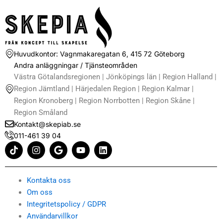
Huvudkontor: Vagnmakaregatan 6, 415 72 Göteborg
Andra anläggningar / Tjänsteområden
Västra Götalandsregionen | Jönköpings län | Region Halland |
Region Jämtland | Härjedalen Region | Region Kalmar |
Region Kronoberg | Region Norrbotten | Region Skåne |
Region Småland
Kontakt@skepiab.se
011-461 39 04
T
I
G
Y
L
i
n
o
o
i
k
s
o
u
n
t
t
g
t
k
o
a
l
u
e
Kontakta oss
k
g
e
b
d
Om oss
r
e
i
Integritetspolicy / GDPR
a
n
m
Användarvillkor