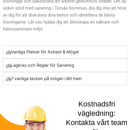
störningar och säkerställa att arbetet genomförs snabbt. Om du
en säkrare fastighetsmiljö.
söker stöd med sanering i Torsås Kommun, dra dig inte att höra
Genom att höra av dig till
av dig för att diskutera dina behov och identifiera de bästa
oss tar du första steget mot
lösningarna. Låt oss hjälpa dig att återskapa en säkrare och
att skydda dig själv och
hälsosammare miljö.
din omgivning mot
skadliga material.
Vanliga Platser för Asbest & Mögel
Lagkrav och Regler för Sanering
7 vanliga tecken på mögel i ditt hem
Kostnadsfri
vägledning:
Kontakta vårt team