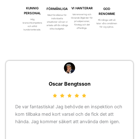
VI HANTERAR
KUNNIG
FÖRMÅNLIGA
GOD
PERSONAL
RENOMME
takrenovering och
Med förståelse för
liknande åtgärder för
individuella
Hög
På många sätt så
privatpersoner,
situationer så kan vi
branschkompetens
talar våra omdömen
företag och det
arbeta utifrån många
och alltid
för sig själva.
offentliga.
olika budgetar.
kundorienterade.
Oscar Bengtsson
De var fantastiska! Jag behövde en inspektion och
kom tillbaka med kort varsel och de fick det att
hända. Jag kommer säkert att använda dem igen.