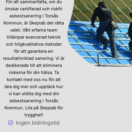
För att sammanfatta, om du
Både för stora och små
önskar certifierad och riskfri
rivningsarbeten
i Torsås
asbestsanering i Torsås
Kommun kan vår
sanering
Kommun, är Skepiab det rätta
kontakt
-tjänst vara precis
valet. Vårt erfarna team
vad du behöver för att
tillämpar avancerad teknik
trygga en säker och
och högkvalitativa metoder
effektiv process. Vi är
för att garantera en
medvetna om att varje
resultatinriktad sanering. Vi är
situation är unik, och
dedikerade till att eliminera
därför designar vi våra
riskerna för din hälsa. Ta
saneringslösningar
kontakt med oss nu för att
baserat på just dina krav.
lära dig mer och upptäck hur
vi kan stötta dig med din
Att ta itu med
hantering av
asbestsanering i Torsås
asbest
behöver
Kommun. Lita på Skepiab för
noggrannhet och expertis,
trygghet!
och vårt team är utbildat
Ingen bidningstid
för att ta hand om detta på