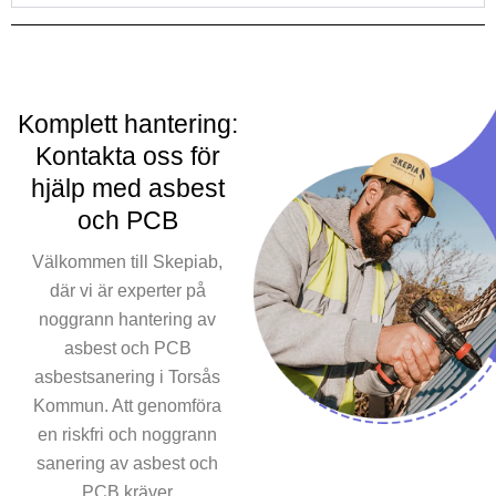
invånarnas hälsa. Vår
tjänst för asbestsanering
är skapad för att eliminera
dessa skadliga ämnen
Komplett hantering:
noggrant och utan risk. I
linje med de bindande
Kontakta oss för
regler och standarder
hjälp med asbest
genomför vi Torsås
och PCB
Kommuns asbest enligt
högsta standard. Våra
Välkommen till Skepiab,
certifierade team av
där vi är experter på
utbildade tekniker är
noggrann hantering av
kunniga för att utföra alla
asbest och PCB
aspekter av
asbestsanering i Torsås
asbestsaneringen och
Kommun. Att genomföra
garantera att utrymmen är
en riskfri och noggrann
säkra att använda efter
sanering av asbest och
sanering. Att ignorera
PCB kräver
behovet av