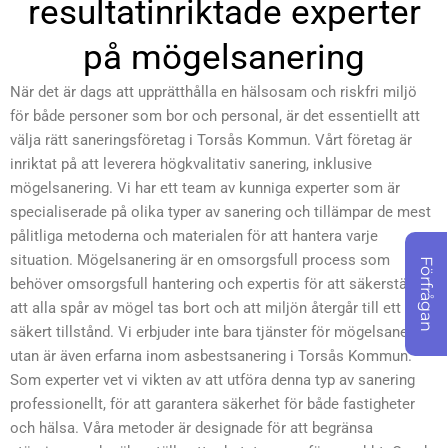
resultatinriktade experter
sätt, och vår mål är att
alltid överträffa dina
på mögelsanering
önskemål. Vi har de
När det är dags att upprätthålla en hälsosam och riskfri miljö
kapaciteter och den
för både personer som bor och personal, är det essentiellt att
kunskap som är
välja rätt saneringsföretag i Torsås Kommun. Vårt företag är
nödvändiga för att
inriktat på att leverera högkvalitativ sanering, inklusive
säkerställa att arbetet
mögelsanering. Vi har ett team av kunniga experter som är
utförs korrekt och effektivt.
specialiserade på olika typer av sanering och tillämpar de mest
Oavsett om det handlar om
pålitliga metoderna och materialen för att hantera varje
ett litet eller omfattande
situation. Mögelsanering är en omsorgsfull process som
Förfrågan
projekt, är vi här för att
behöver omsorgsfull hantering och expertis för att säkerställa
assistera dig med alla dina
att alla spår av mögel tas bort och att miljön återgår till ett
behov inom asbest och
säkert tillstånd. Vi erbjuder inte bara tjänster för mögelsanering
PCB hantering. Kontakta
utan är även erfarna inom asbestsanering i Torsås Kommun.
Som experter vet vi vikten av att utföra denna typ av sanering
vårt team idag för att få
professionellt, för att garantera säkerhet för både fastigheter
reda på mer om hur vi kan
och hälsa. Våra metoder är designade för att begränsa
stötta dig med att bidra till