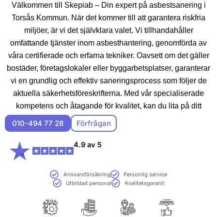
Välkommen till Skepiab – Din expert på asbestsanering i
Torsås Kommun. När det kommer till att garantera riskfria
miljöer, är vi det självklara valet. Vi tillhandahåller
omfattande tjänster inom asbesthantering, genomförda av
våra certifierade och erfarna tekniker. Oavsett om det gäller
bostäder, företagslokaler eller byggarbetsplatser, garanterar
vi en grundlig och effektiv saneringsprocess som följer de
aktuella säkerhetsföreskrifterna. Med vår specialiserade
kompetens och åtagande för kvalitet, kan du lita på ditt
projekt är i säkra händer med Skepiab. Kontakta oss idag för
010-494 77 28
Förfrågan
vägledning och en kostnadsfri bedömning.
4.9 av 5
Ansvarsförsäkring
Personlig service
Utbildad personal
Kvalitetsgaranti