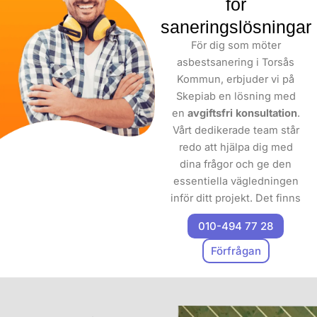
för
saneringslösningar
För dig som möter
asbestsanering i Torsås
Kommun, erbjuder vi på
Skepiab en lösning med
en
avgiftsfri
konsultation
.
Vårt dedikerade team står
redo att hjälpa dig med
dina frågor och ge den
essentiella vägledningen
inför ditt projekt. Det finns
många aspekter att
010-494 77 28
överväga innan man
påbörjar en
nedmontering
,
Förfrågan
och därför är det viktigt att
höra av dig till
oss för att
diskutera dina behov.