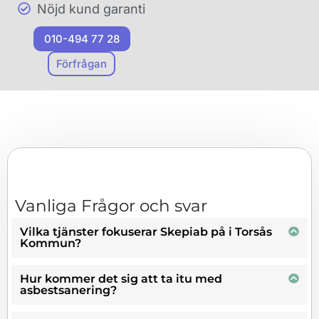
bästa sätt. Genom att
Nöjd kund garanti
kontakta
oss kan du vara
010-494 77 28
säker på att du får rätt
hjälp och vägledning.
Förfrågan
Vi värdesätter säkerhet
och professionalism i alla
våra projekt och stöttar dig
steg för steg genom hela
riv
– och
saneringsprocessen. Det
är okomplicerat att
nå ut till
Vanliga Frågor och svar
vårt team för en gratis
konsultation, och vi ser
Vilka tjänster fokuserar Skepiab på i Torsås
Kommun?
fram emot att stötta dig
med de bästa möjliga
sanerings
lösningarna i
Hur kommer det sig att ta itu med
asbestsanering?
Torsås Kommun. Slappna
av och låt oss ta hand om