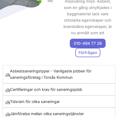
miljövänlig miljö. Asbest,
som en gång utnyttjades i
byggmaterial tack vare
slitstarka egenskaper och
brandsäkra egenskaper, är
nu anmält som ett
omfattande hot mot
010-494 77 28
individers välbefinnande.
Exponering för
Förfrågan
asbestdamm kan leda till
livshotande sjukdomar
såsom lungcancer och
Asbestsaneringstyper - Vanligaste jobben för
asbestos, vilket gör
saneringsföretag i Torsås Kommun
specialiserad
Certifieringar och krav för saneringsjobb
asbestsanering essentiell.
När du anlitar oss för att
Tidsram för olika saneringar
sanera asbest i Torsås
Kommun, prioriterar du att
Jämförelse mellan olika saneringstjänster
skydda både naturen och