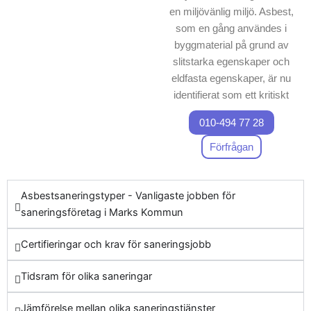
en miljövänlig miljö. Asbest,
som en gång användes i
byggmaterial på grund av
slitstarka egenskaper och
eldfasta egenskaper, är nu
identifierat som ett kritiskt
hot mot människors hälsa.
010-494 77 28
Kontakt med asbestdamm
kan orsaka allvarliga
Förfrågan
sjukdomar såsom
lungcancer och asbestos,
Asbestsaneringstyper - Vanligaste jobben för
vilket gör certifierad
saneringsföretag i Marks Kommun
asbestsanering ofrånkomlig.
När du beslutar dig för att
Certifieringar och krav för saneringsjobb
sanera asbest i Marks
Kommun, prioriterar du att
Tidsram för olika saneringar
skydda både omgivningen
och de boendes hälsa. Vår
Jämförelse mellan olika saneringstjänster