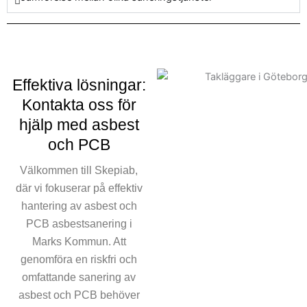
tjänst för asbestsanering är
designad för att bemästra
dessa farliga ämnen
omsorgsfullt och effektivt. I
linje med de bindande regler
Effektiva lösningar:
och standarder genomför vi
Marks Kommuns asbest
Kontakta oss för
pålitligt. Våra skickliga team
hjälp med asbest
av specialister är vältränade
och PCB
för att hantera alla aspekter
av asbestsaneringen och
Välkommen till Skepiab,
försäkra att utrymmen är
där vi fokuserar på effektiv
användbara efter sanering.
hantering av asbest och
Att ignorera behovet av
PCB asbestsanering i
asbestsanering kan leda till
Marks Kommun. Att
både hälsoproblem och
genomföra en riskfri och
juridiska komplikationer.
omfattande sanering av
Därför är det viktigt att förtro
asbest och PCB behöver
sig åt experter för Marks