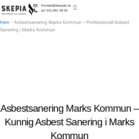
Skip
Kontakt@skepiab.se
to
tel: 011-461 39 04
content
hem
-
Asbestsanering Marks Kommun – Professionell Asbest
Sanering i Marks Kommun
Asbestsanering Marks Kommun –
Kunnig Asbest Sanering i Marks
Kommun