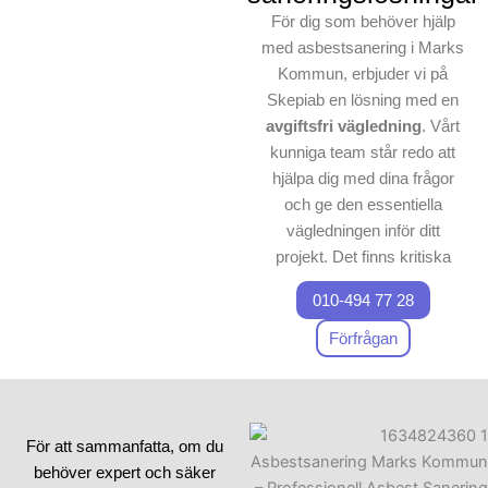
För dig som behöver hjälp
med asbestsanering i Marks
Kommun, erbjuder vi på
Skepiab en lösning med en
avgiftsfri
vägledning
. Vårt
kunniga team står redo att
hjälpa dig med dina frågor
och ge den essentiella
vägledningen inför ditt
projekt. Det finns kritiska
detaljer att överväga innan
010-494 77 28
man påbörjar en
nedmontering
, och därför är
Förfrågan
det viktigt att
ta kontakt med
oss för att gå igenom dina
behov.
För att sammanfatta, om du
Både för enkla och
behöver expert och säker