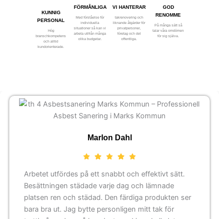
FÖRMÅNLIGA
VI HANTERAR
GOD
KUNNIG
RENOMME
Med förståelse för
takrenovering och
PERSONAL
individuella
liknande åtgärder för
På många sätt så
situationer så kan vi
privatpersoner,
Hög
talar våra omdömen
arbeta utifrån många
företag och det
branschkompetens
för sig själva.
olika budgetar.
offentliga.
och alltid
kundorienterade.
Marlon Dahl
Arbetet utfördes på ett snabbt och effektivt sätt.
Besättningen städade varje dag och lämnade
platsen ren och städad. Den färdiga produkten ser
bara bra ut. Jag bytte personligen mitt tak för