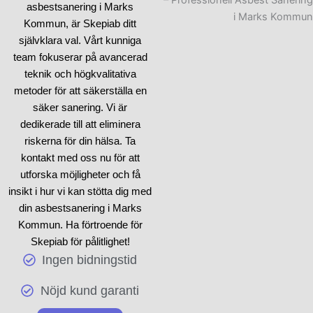
komplexa
rivningsprojekt
i
asbestsanering i Marks
Marks Kommun kan vår
Kommun, är Skepiab ditt
sanering kontakt
-tjänst
självklara val. Vårt kunniga
vara precis vad du behöver
team fokuserar på avancerad
för att garantera en säker
teknik och högkvalitativa
och effektiv process. Vi
metoder för att säkerställa en
förstår att varje situation är
säker sanering. Vi är
olika, och därför skräddarsyr
dedikerade till att eliminera
vi våra
saneringslösningar
riskerna för din hälsa. Ta
baserat på just dina behov.
kontakt med oss nu för att
utforska möjligheter och få
Att ta itu med
sanering av
insikt i hur vi kan stötta dig med
asbest
förutsätter exakthet
din asbestsanering i Marks
och specialistkunskap, och
Kommun. Ha förtroende för
vårt team är kvalificerat för
Skepiab för pålitlighet!
att genomföra detta på bästa
Ingen bidningstid
sätt. Genom att
ta kontakt
med
oss kan du vara säker
Nöjd kund garanti
på att du får passande hjälp