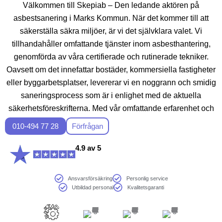
Välkommen till Skepiab – Den ledande aktören på
asbestsanering i Marks Kommun. När det kommer till att
säkerställa säkra miljöer, är vi det självklara valet. Vi
tillhandahåller omfattande tjänster inom asbesthantering,
genomförda av våra certifierade och rutinerade tekniker.
Oavsett om det innefattar bostäder, kommersiella fastigheter
eller byggarbetsplatser, levererar vi en noggrann och smidig
saneringsprocess som är i enlighet med de aktuella
säkerhetsföreskrifterna. Med vår omfattande erfarenhet och
åtagande för kvalitet, kan du vara trygg med ditt projekt är i
010-494 77 28
Förfrågan
trygga händer med Skepiab. Ta kontakt idag för guidning och
en kostnadsfri bedömning.
4.9 av 5
Ansvarsförsäkring
Personlig service
Utbildad personal
Kvalitetsgaranti