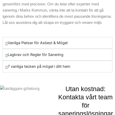
genomförs med precision. Om du letar efter experter med
ta kontakt med oss tar du
sanering i Marks Kommun, vänta inte att ta kontakt för att gå
första steget mot att
igenom dina behov och identifiera de mest passande lösningarna.
skydda dig själv och din
Låt oss assistera dig att skapa en tryggare och renare miljö.
omgivning mot farliga
ämnen.
Vanliga Platser för Asbest & Mögel
Lagkrav och Regler för Sanering
7 vanliga tecken på mögel i ditt hem
Utan kostnad:
Kontakta vårt team
för
saneringslösningar