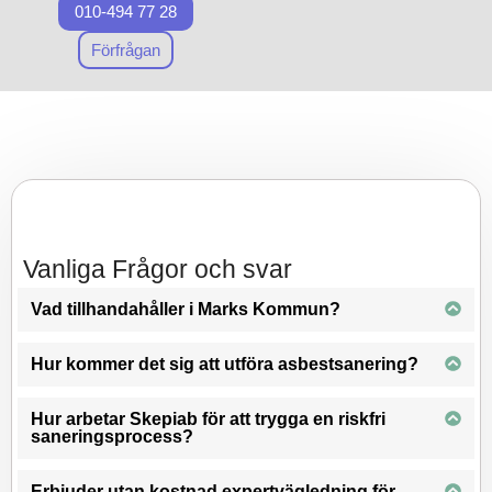
010-494 77 28
och vägledning.
Förfrågan
Vi värdesätter säkerhet och
professionalism i alla våra
projekt och hjälper dig steg
för steg genom hela
nedmonterings
– och
saneringsprocessen. Det är
lätt att
ta kontakt med
vårt
team för en fri konsultation,
Vanliga Frågor och svar
och vi ser fram emot att
hjälpa dig med de bästa
Vad tillhandahåller i Marks Kommun?
möjliga
sanerings
lösningarna i
Hur kommer det sig att utföra asbestsanering?
Marks Kommun. Lämna det
till oss och låt oss ta hand
Hur arbetar Skepiab för att trygga en riskfri
om din asbestsanering.
saneringsprocess?
Erbjuder utan kostnad expertvägledning för