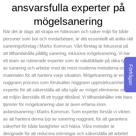
ambition är att alltid
ansvarsfulla experter på
motsvara dina önskemål.
Vi har de kapaciteter och
mögelsanering
den kompetens som
När det är dags att skapa en hälsosam och säker miljö för både
behövs för att säkerställa
personer som bor och medarbetare, är det essentiellt att anlita rätt
att arbetet utförs korrekt
saneringsföretag i Marks Kommun. Vårt företag är fokuserat på
och effektivt. Oavsett om
att tillhandahålla pålitlig sanering, inklusive mögelsanering. Vi har
det handlar om ett
ett team av rutinerade experter som är välutbildade på olika typer
småskaligt eller stort
Förfrågan
av sanering och arbetar med de mest moderna metoderna och
projekt, är vi här för att
materialen för att hantera varje situation. Mögelsanering är en
hjälpa dig med alla dina
noggrann process som förutsätter noggrann uppmärksamhet och
behov inom asbest och
expertis för att säkerställa att alla spår av mögel elimineras och
PCB hantering. Kontakta
att miljön återställs till ett tryggt tillstånd. Vi tillhandahåller inte bara
vårt team idag för att lära
tjänster för mögelsanering utan är även erfarna inom
dig mer om hur vi kan
asbestsanering i Marks Kommun. Som experter förstår vi vikten
av att hantera denna typ av sanering noggrant, för att garantera
assistera dig med att bidra
säkerhet för både fastigheter och hälsa. Våra metoder är
till en tryggare
designade för att reducera störningar och säkerställa att arbetet
fastighetsmiljö. Genom att