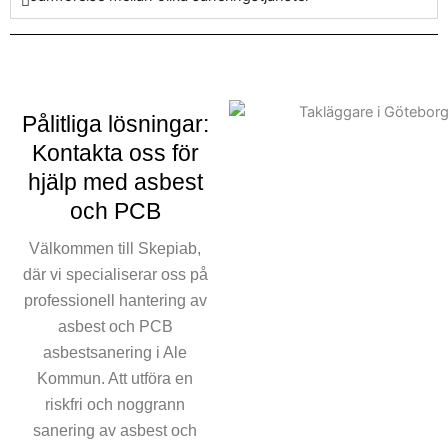
designad för att eliminera
dessa farliga ämnen med
precision och utan risk. I linje
med de bindande regler och
standarder genomför vi Ale
Pålitliga lösningar:
Kommuns asbest pålitligt.
Våra certifierade team av
Kontakta oss för
utbildade tekniker är kunniga
hjälp med asbest
för att utföra alla aspekter av
och PCB
asbestsaneringen och
säkerställa att utrymmen är
Välkommen till Skepiab,
riskfria efter sanering. Att
där vi specialiserar oss på
försumma behovet av
professionell hantering av
asbestsanering kan resultera
asbest och PCB
i både välbefinnandeproblem
asbestsanering i Ale
och juridiska problem. Därför
Kommun. Att utföra en
är det viktigt att vända sig till
riskfri och noggrann
experter för Ale Kommun
sanering av asbest och
asbestsanering. Genom att