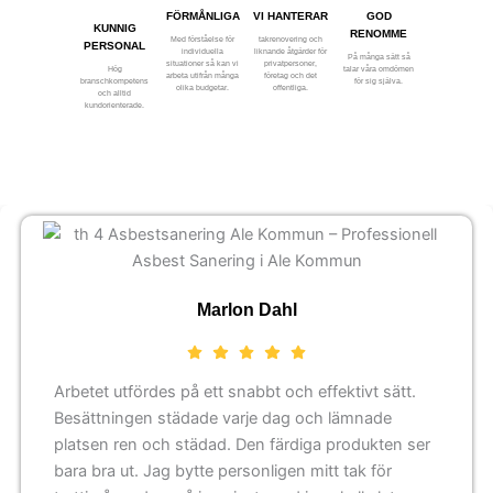
FÖRMÅNLIGA
VI HANTERAR
GOD
KUNNIG
RENOMME
Med förståelse för
takrenovering och
PERSONAL
individuella
liknande åtgärder för
På många sätt så
situationer så kan vi
privatpersoner,
Hög
talar våra omdömen
arbeta utifrån många
företag och det
branschkompetens
för sig själva.
olika budgetar.
offentliga.
och alltid
kundorienterade.
Marlon Dahl
Arbetet utfördes på ett snabbt och effektivt sätt.
Besättningen städade varje dag och lämnade
platsen ren och städad. Den färdiga produkten ser
bara bra ut. Jag bytte personligen mitt tak för