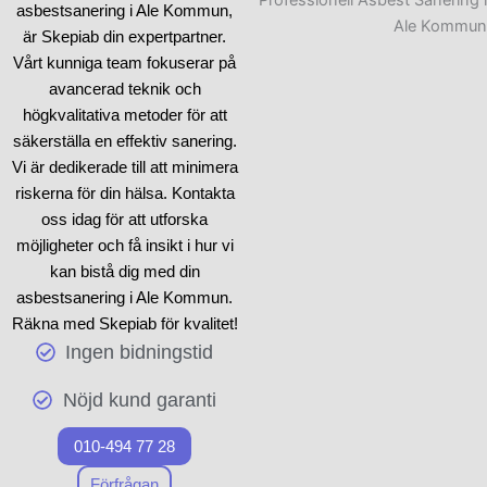
rivningsprojekt
i Ale
asbestsanering i Ale Kommun,
Kommun kan vår
sanering
är Skepiab din expertpartner.
kontakt
-tjänst vara precis
Vårt kunniga team fokuserar på
vad du behöver för att
avancerad teknik och
garantera en trygg och
högkvalitativa metoder för att
snabb process. Vi är
säkerställa en effektiv sanering.
medvetna om att varje
Vi är dedikerade till att minimera
situation är speciell, och
riskerna för din hälsa. Kontakta
därför skräddarsyr vi våra
oss idag för att utforska
saneringslösningar
baserat
möjligheter och få insikt i hur vi
på just dina behov.
kan bistå dig med din
asbestsanering i Ale Kommun.
Att ta itu med
hantering av
Räkna med Skepiab för kvalitet!
asbest
förutsätter exakthet
Ingen bidningstid
och expertis, och vårt team
är utbildat för att genomföra
Nöjd kund garanti
detta på bästa sätt. Genom
010-494 77 28
att
kontakta
oss kan du vara
säker på att du får korrekt
Förfrågan