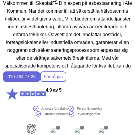
Välkommen till Skepiab – Din expert på asbestsanering i Ale
Kommun. När det kommer till att säkerställa hälsosamma
miljöer, är vi det givna valet. Vi erbjuder omfattande tjänster
inom asbesthantering, utförda av våra ackrediterade och
erfarna tekniker. Oavsett om det innefattar bostäder,
företagslokaler eller industriella områden, garanterar vi en
noggrann och säker saneringsprocess som anpassar sig
efter de stränga säkerhetsföreskrifterna. Med vår
specialiserade kompetens och åtagande för kvalitet, kan du
lita på ditt projekt är i god omvårdnad med Skepiab. Ta
010-494 77 28
Förfrågan
kontakt idag för vägledning och en gratis bedömning.
4.9 av 5
Ansvarsförsäkring
Personlig service
Utbildad personal
Kvalitetsgaranti