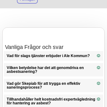
hjälp och vägledning.
Vi fokuserar på säkerhet och
professionalism i alla våra
projekt och stöttar dig steg
för steg genom hela
rivnings
– och
saneringsprocessen. Det är
Vanliga Frågor och svar
enkelt att
höra av dig till
vårt team för en avgiftsfri
Vad för slags tjänster erbjuder i Ale Kommun?
konsultation, och vi ser fram
emot att bistå dig med de
Vilken betydelse har det att genomdriva en
bästa möjliga
asbestsanering?
sanerings
lösningarna i Ale
Kommun. Slappna av och låt
Vad gör Skepiab för att trygga en effektiv
saneringsprocess?
oss ta hand om din
asbestsanering.
Tillhandahåller helt kostnadsfri expertvägledning
för hantering av asbest?