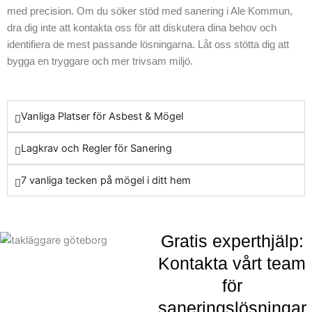
med precision. Om du söker stöd med sanering i Ale Kommun,
höra av dig till oss tar du
dra dig inte att kontakta oss för att diskutera dina behov och
första steget mot att
identifiera de mest passande lösningarna. Låt oss stötta dig att
skydda dig själv och din
bygga en tryggare och mer trivsam miljö.
omgivning mot
hälsovådliga ämnen.
Vanliga Platser för Asbest & Mögel
Lagkrav och Regler för Sanering
7 vanliga tecken på mögel i ditt hem
Gratis experthjälp:
Kontakta vårt team
för
saneringslösningar