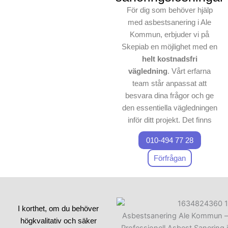
För dig som behöver hjälp
med asbestsanering i Ale
Kommun, erbjuder vi på
Skepiab en möjlighet med en
helt kostnadsfri
vägledning
. Vårt erfarna
team står anpassat att
besvara dina frågor och ge
den essentiella vägledningen
inför ditt projekt. Det finns
många aspekter att
010-494 77 28
överväga innan man
genomför en
nedmontering
,
Förfrågan
och därför är det viktigt att
ta
kontakt med
oss för att gå
igenom dina behov.
I korthet, om du behöver
Både för mindre och större
högkvalitativ och säker