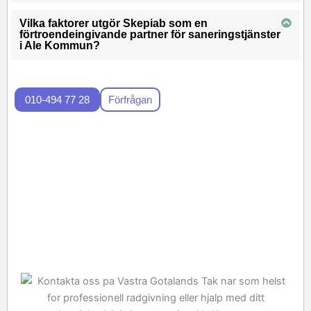
Vilka faktorer utgör Skepiab som en
förtroendeingivande partner för saneringstjänster
i Ale Kommun?
010-494 77 28
Förfrågan