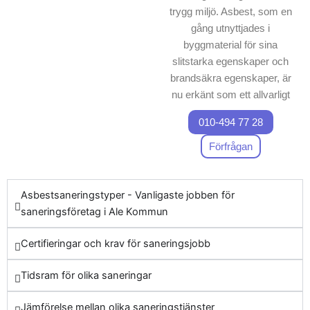
trygg miljö. Asbest, som en
gång utnyttjades i
byggmaterial för sina
slitstarka egenskaper och
brandsäkra egenskaper, är
nu erkänt som ett allvarligt
hot mot människors hälsa.
010-494 77 28
Kontakt med asbestdamm
kan medföra kritiska
Förfrågan
sjukdomar såsom
lungcancer och asbestos,
Asbestsaneringstyper - Vanligaste jobben för
vilket gör professionell
saneringsföretag i Ale Kommun
asbestsanering essentiell.
När du väljer att sanera
Certifieringar och krav för saneringsjobb
asbest i Ale Kommun, väljer
du skydda både naturen och
Tidsram för olika saneringar
de boendes hälsa. Vår tjänst
för asbestsanering är
Jämförelse mellan olika saneringstjänster