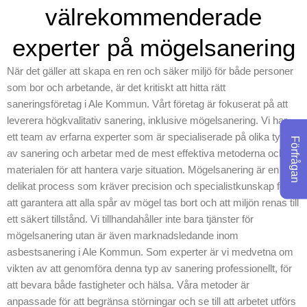
vår mål är att alltid
välrekommenderade
överträffa dina
förväntningar. Vi har de
experter på mögelsanering
verktyg och den expertis
När det gäller att skapa en ren och säker miljö för både personer
som är nödvändiga för att
som bor och arbetande, är det kritiskt att hitta rätt
säkerställa att arbetet
saneringsföretag i Ale Kommun. Vårt företag är fokuserat på att
genomförs korrekt och
leverera högkvalitativ sanering, inklusive mögelsanering. Vi har
effektivt. Oavsett om det
ett team av erfarna experter som är specialiserade på olika typer
Förfrågan
handlar om ett mindre eller
av sanering och arbetar med de mest effektiva metoderna och
stort projekt, är vi här för att
materialen för att hantera varje situation. Mögelsanering är en
assistera dig med alla dina
delikat process som kräver precision och specialistkunskap för
behov inom asbest och
att garantera att alla spår av mögel tas bort och att miljön renas till
PCB hantering. Kontakta
ett säkert tillstånd. Vi tillhandahåller inte bara tjänster för
vårt team idag för att få
mögelsanering utan är även marknadsledande inom
reda på mer om hur vi kan
asbestsanering i Ale Kommun. Som experter är vi medvetna om
vikten av att genomföra denna typ av sanering professionellt, för
hjälpa dig med att bidra till
att bevara både fastigheter och hälsa. Våra metoder är
en mer hälsosam
anpassade för att begränsa störningar och se till att arbetet utförs
fastighetsmiljö. Genom att